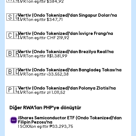
1 VRTon eşittir $384,92
Vertiv (Ondo Tokenized)'dan Singapur Doları'na
🇸🇬
1 VRTon eşittir $347,71
Vertiv (Ondo Tokenized)'dan İsviçre Frangı'na
🇨🇭
1 VRTon eşittir CHF 219,92
Vertiv (Ondo Tokenized)'dan Brezilya Reali'na
🇧🇷
1 VRTon eşittir R$1.381,99
Vertiv (Ondo Tokenized)'dan Bangladeş Takası'na
🇧🇩
1 VRTon eşittir ৳33.552,38
Vertiv (Ondo Tokenized)'dan Polonya Zlotisi'na
🇵🇱
1 VRTon eşittir zł 1.011,52
Diğer RWA'ları PHP'ye dönüştür
iShares Semiconductor ETF (Ondo Tokenized)'dan
Filipin Pezosu'na
1 SOXXon eşittir ₱33.293,75