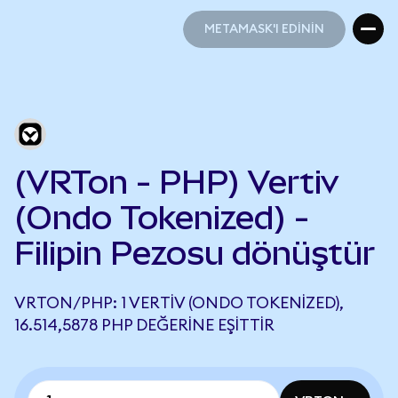
METAMASK'I EDİNİN
METAMASK'I EDİNİN
(VRTon - PHP) Vertiv
(Ondo Tokenized) -
Filipin Pezosu dönüştür
VRTON/PHP: 1 VERTIV (ONDO TOKENIZED),
16.514,5878 PHP DEĞERINE EŞITTIR