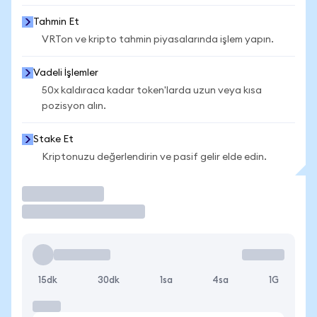
Tahmin Et
VRTon ve kripto tahmin piyasalarında işlem yapın.
Vadeli İşlemler
50x kaldıraca kadar token'larda uzun veya kısa
pozisyon alın.
Stake Et
Kriptonuzu değerlendirin ve pasif gelir elde edin.
İşlem Yap
15dk
30dk
1sa
4sa
1G