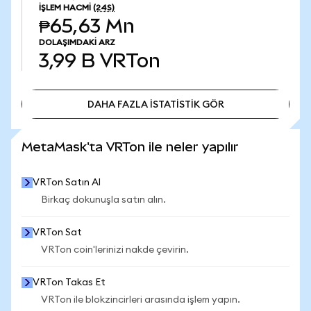
İŞLEM HACMI
(24S)
₱65,63 Mn
DOLAŞIMDAKI ARZ
3,99 B
VRTon
DAHA FAZLA İSTATİSTİK GÖR
DAHA FAZLA İSTATİSTİK GÖR
MetaMask'ta VRTon ile neler yapılır
VRTon Satın Al
Birkaç dokunuşla satın alın.
VRTon Sat
VRTon coin'lerinizi nakde çevirin.
VRTon Takas Et
VRTon ile blokzincirleri arasında işlem yapın.