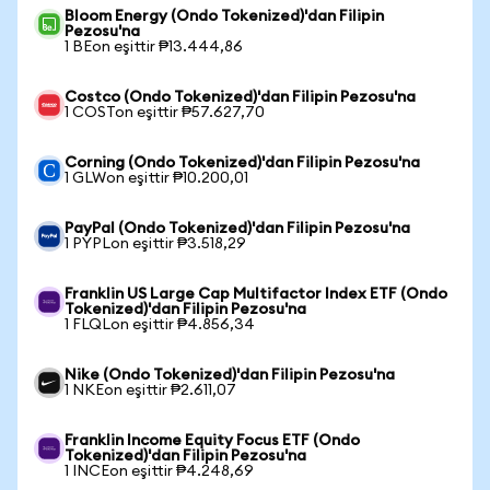
Bloom Energy (Ondo Tokenized)'dan Filipin
Pezosu'na
1 BEon eşittir ₱13.444,86
Costco (Ondo Tokenized)'dan Filipin Pezosu'na
1 COSTon eşittir ₱57.627,70
Corning (Ondo Tokenized)'dan Filipin Pezosu'na
1 GLWon eşittir ₱10.200,01
PayPal (Ondo Tokenized)'dan Filipin Pezosu'na
1 PYPLon eşittir ₱3.518,29
Franklin US Large Cap Multifactor Index ETF (Ondo
Tokenized)'dan Filipin Pezosu'na
1 FLQLon eşittir ₱4.856,34
Nike (Ondo Tokenized)'dan Filipin Pezosu'na
1 NKEon eşittir ₱2.611,07
Franklin Income Equity Focus ETF (Ondo
Tokenized)'dan Filipin Pezosu'na
1 INCEon eşittir ₱4.248,69