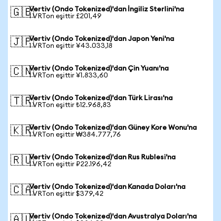
Vertiv (Ondo Tokenized)'dan İngiliz Sterlini'na
🇬🇧
1 VRTon eşittir £201,49
Vertiv (Ondo Tokenized)'dan Japon Yeni'na
🇯🇵
1 VRTon eşittir ¥43.033,18
Vertiv (Ondo Tokenized)'dan Çin Yuanı'na
🇨🇳
1 VRTon eşittir ¥1.833,60
Vertiv (Ondo Tokenized)'dan Türk Lirası'na
🇹🇷
1 VRTon eşittir ₺12.968,83
Vertiv (Ondo Tokenized)'dan Güney Kore Wonu'na
🇰🇷
1 VRTon eşittir ₩384.777,76
Vertiv (Ondo Tokenized)'dan Rus Rublesi'na
🇷🇺
1 VRTon eşittir ₽22.196,42
Vertiv (Ondo Tokenized)'dan Kanada Doları'na
🇨🇦
1 VRTon eşittir $379,42
Vertiv (Ondo Tokenized)'dan Avustralya Doları'na
🇦🇺