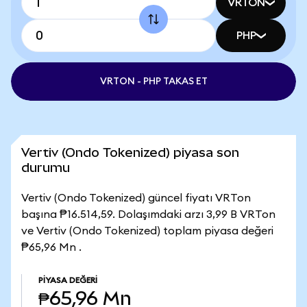
VRTON
PHP
VRTON - PHP TAKAS ET
Vertiv (Ondo Tokenized) piyasa son
durumu
Vertiv (Ondo Tokenized) güncel fiyatı VRTon
başına ₱16.514,59. Dolaşımdaki arzı 3,99 B VRTon
ve Vertiv (Ondo Tokenized) toplam piyasa değeri
₱65,96 Mn .
PIYASA DEĞERI
₱65,96 Mn