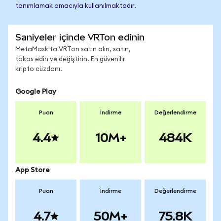
tanımlamak amacıyla kullanılmaktadır.
Saniyeler içinde VRTon edinin
MetaMask'ta VRTon satın alın, satın,
takas edin ve değiştirin. En güvenilir
kripto cüzdanı.
Google Play
Puan
İndirme
Değerlendirme
4.4
10M+
484K
App Store
Puan
İndirme
Değerlendirme
4.7
50M+
75.8K