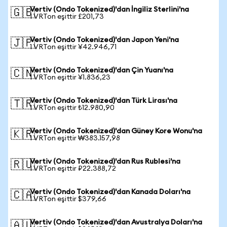
Vertiv (Ondo Tokenized)'dan İngiliz Sterlini'na
🇬🇧
1 VRTon eşittir £201,73
Vertiv (Ondo Tokenized)'dan Japon Yeni'na
🇯🇵
1 VRTon eşittir ¥42.946,71
Vertiv (Ondo Tokenized)'dan Çin Yuanı'na
🇨🇳
1 VRTon eşittir ¥1.836,23
Vertiv (Ondo Tokenized)'dan Türk Lirası'na
🇹🇷
1 VRTon eşittir ₺12.980,90
Vertiv (Ondo Tokenized)'dan Güney Kore Wonu'na
🇰🇷
1 VRTon eşittir ₩383.157,98
Vertiv (Ondo Tokenized)'dan Rus Rublesi'na
🇷🇺
1 VRTon eşittir ₽22.388,72
Vertiv (Ondo Tokenized)'dan Kanada Doları'na
🇨🇦
1 VRTon eşittir $379,66
Vertiv (Ondo Tokenized)'dan Avustralya Doları'na
🇦🇺