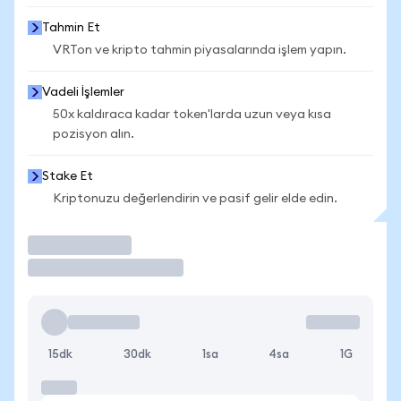
Tahmin Et
VRTon ve kripto tahmin piyasalarında işlem yapın.
Vadeli İşlemler
50x kaldıraca kadar token'larda uzun veya kısa
pozisyon alın.
Stake Et
Kriptonuzu değerlendirin ve pasif gelir elde edin.
İşlem Yap
15dk
30dk
1sa
4sa
1G