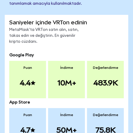
tanımlamak amacıyla kullanılmaktadır.
Saniyeler içinde VRTon edinin
MetaMask'ta VRTon satın alın, satın,
takas edin ve değiştirin. En güvenilir
kripto cüzdanı.
Google Play
Puan
İndirme
Değerlendirme
4.4
10M+
483.9K
App Store
Puan
İndirme
Değerlendirme
4.7
50M+
75.8K