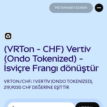
METAMASK'I EDİNİN
METAMASK'I EDİNİN
(VRTon - CHF) Vertiv
(Ondo Tokenized) -
İsviçre Frangı dönüştür
VRTON/CHF: 1 VERTIV (ONDO TOKENIZED),
219,9030 CHF DEĞERINE EŞITTIR