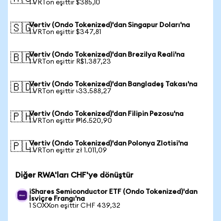
1 VRTon eşittir $385,10
Vertiv (Ondo Tokenized)'dan Singapur Doları'na
🇸🇬
1 VRTon eşittir $347,81
Vertiv (Ondo Tokenized)'dan Brezilya Reali'na
🇧🇷
1 VRTon eşittir R$1.387,23
Vertiv (Ondo Tokenized)'dan Bangladeş Takası'na
🇧🇩
1 VRTon eşittir ৳33.588,27
Vertiv (Ondo Tokenized)'dan Filipin Pezosu'na
🇵🇭
1 VRTon eşittir ₱16.520,90
Vertiv (Ondo Tokenized)'dan Polonya Zlotisi'na
🇵🇱
1 VRTon eşittir zł 1.011,09
Diğer RWA'ları CHF'ye dönüştür
iShares Semiconductor ETF (Ondo Tokenized)'dan
İsviçre Frangı'na
1 SOXXon eşittir CHF 439,32