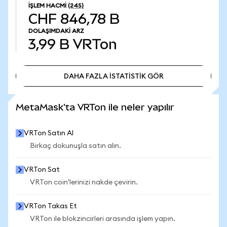
İŞLEM HACMI
(24S)
CHF 846,78 B
DOLAŞIMDAKI ARZ
3,99 B
VRTon
DAHA FAZLA İSTATİSTİK GÖR
DAHA FAZLA İSTATİSTİK GÖR
MetaMask'ta VRTon ile neler yapılır
VRTon Satın Al
Birkaç dokunuşla satın alın.
VRTon Sat
VRTon coin'lerinizi nakde çevirin.
VRTon Takas Et
VRTon ile blokzincirleri arasında işlem yapın.