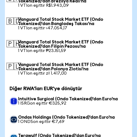
Tokenized)'dan Brezilya Reali'na
1 VTIon eşittir R$1.943,09
Vanguard Total Stock Market ETF (Ondo
🇧🇩
Tokenized)'dan Bangladeş Takası'na
1 VTIon eşittir ৳47.054,17
Vanguard Total Stock Market ETF (Ondo
🇵🇭
Tokenized)'dan Filipin Pezosu'na
1 VTIon eşittir ₱23.151,59
Vanguard Total Stock Market ETF (Ondo
🇵🇱
Tokenized)'dan Polonya Zlotisi'na
1 VTIon eşittir zł 1.417,00
Diğer RWA'ları EUR'ye dönüştür
Intuitive Surgical (Ondo Tokenized)'dan Euro'na
1 ISRGon eşittir €325,92
Ondas Holdings (Ondo Tokenized)'dan Euro'na
1 ONDSon eşittir €7,69
Terawulf (Ondo Tokenized)'dan Euro'na