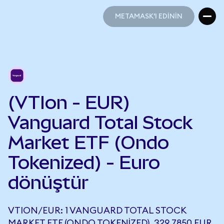
METAMASK'I EDİNİN
METAMASK'I EDİNİN
(VTIon - EUR)
Vanguard Total Stock
Market ETF (Ondo
Tokenized) - Euro
dönüştür
VTION/EUR: 1 VANGUARD TOTAL STOCK
MARKET ETF (ONDO TOKENIZED), 329,7850 EUR