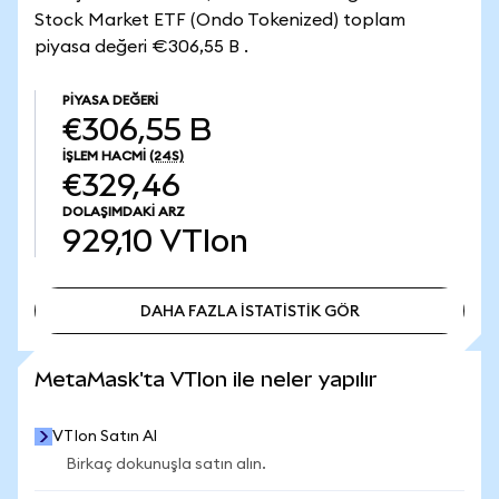
Stock Market ETF (Ondo Tokenized) toplam
piyasa değeri €306,55 B .
PIYASA DEĞERI
€306,55 B
İŞLEM HACMI
(24S)
€329,46
DOLAŞIMDAKI ARZ
929,10
VTIon
DAHA FAZLA İSTATİSTİK GÖR
DAHA FAZLA İSTATİSTİK GÖR
MetaMask'ta VTIon ile neler yapılır
VTIon Satın Al
Birkaç dokunuşla satın alın.