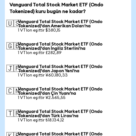
Vanguard Total Stock Market ETF (Ondo
Tokenized) kuru bugün ne kadar?
Vanguard Total Stock Market ETF (Ondo
🇺🇸
Tokenized)'dan Amerikan Doları'na
1 VTIon eşittir $380,15
Vanguard Total Stock Market ETF (Ondo
🇬🇧
Tokenized)'dan İngiliz Sterlini'na
1 VTIon eşittir £282,89
Vanguard Total Stock Market ETF (Ondo
🇯🇵
Tokenized)'dan Japon Yeni'na
1 VTIon eşittir ¥60.180,33
Vanguard Total Stock Market ETF (Ondo
🇨🇳
Tokenized)'dan Çin Yuanı'na
1 VTIon eşittir ¥2.565,55
Vanguard Total Stock Market ETF (Ondo
🇹🇷
Tokenized)'dan Türk Lirası'na
1 VTIon eşittir ₺18.134,12
Vanguard Total Stock Market ETF (Ondo