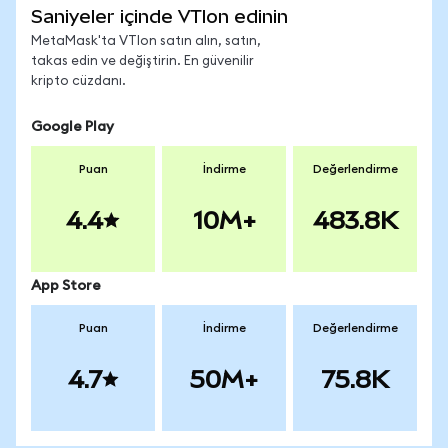
Saniyeler içinde VTIon edinin
MetaMask'ta VTIon satın alın, satın,
takas edin ve değiştirin. En güvenilir
kripto cüzdanı.
Google Play
Puan
İndirme
Değerlendirme
4.4
10M+
483.8K
App Store
Puan
İndirme
Değerlendirme
4.7
50M+
75.8K