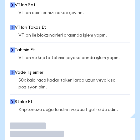
VTIon Sat
VTIon coin'lerinizi nakde çevirin.
VTIon Takas Et
VTIon ile blokzincirleri arasında işlem yapın.
Tahmin Et
VTIon ve kripto tahmin piyasalarında işlem yapın.
Vadeli İşlemler
50x kaldıraca kadar token'larda uzun veya kısa
pozisyon alın.
Stake Et
Kriptonuzu değerlendirin ve pasif gelir elde edin.
İşlem Yap