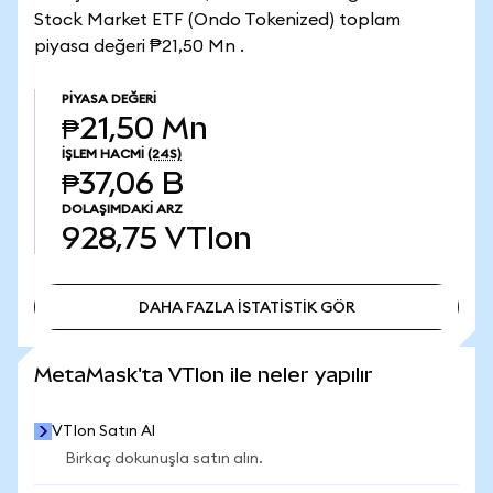
Stock Market ETF (Ondo Tokenized) toplam
piyasa değeri ₱21,50 Mn .
PIYASA DEĞERI
₱21,50 Mn
İŞLEM HACMI
(24S)
₱37,06 B
DOLAŞIMDAKI ARZ
928,75
VTIon
DAHA FAZLA İSTATİSTİK GÖR
DAHA FAZLA İSTATİSTİK GÖR
MetaMask'ta VTIon ile neler yapılır
VTIon Satın Al
Birkaç dokunuşla satın alın.