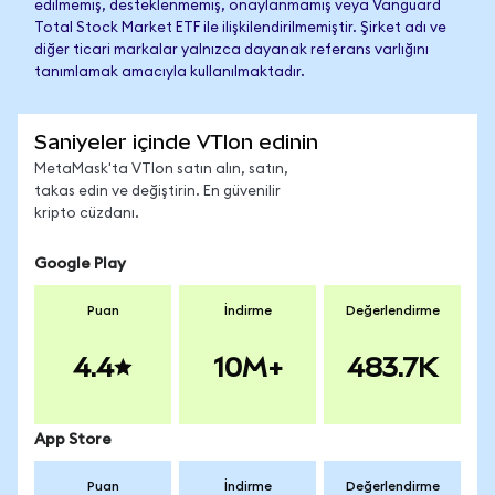
edilmemiş, desteklenmemiş, onaylanmamış veya Vanguard
Total Stock Market ETF ile ilişkilendirilmemiştir. Şirket adı ve
diğer ticari markalar yalnızca dayanak referans varlığını
tanımlamak amacıyla kullanılmaktadır.
Saniyeler içinde VTIon edinin
MetaMask'ta VTIon satın alın, satın,
takas edin ve değiştirin. En güvenilir
kripto cüzdanı.
Google Play
Puan
İndirme
Değerlendirme
4.4
10M+
483.7K
App Store
Puan
İndirme
Değerlendirme