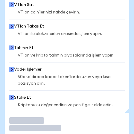
VTIon Sat
VTIon coin'lerinizi nakde çevirin.
VTIon Takas Et
VTIon ile blokzincirleri arasında işlem yapın.
Tahmin Et
VTIon ve kripto tahmin piyasalarında işlem yapın.
Vadeli İşlemler
50x kaldıraca kadar token'larda uzun veya kısa
pozisyon alın.
Stake Et
Kriptonuzu değerlendirin ve pasif gelir elde edin.
İşlem Yap