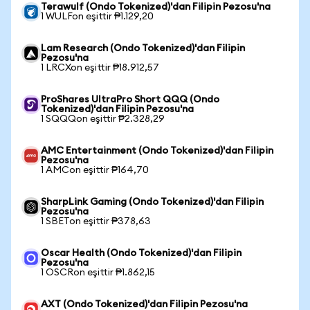
Terawulf (Ondo Tokenized)'dan Filipin Pezosu'na
1 WULFon eşittir ₱1.129,20
Lam Research (Ondo Tokenized)'dan Filipin
Pezosu'na
1 LRCXon eşittir ₱18.912,57
ProShares UltraPro Short QQQ (Ondo
Tokenized)'dan Filipin Pezosu'na
1 SQQQon eşittir ₱2.328,29
AMC Entertainment (Ondo Tokenized)'dan Filipin
Pezosu'na
1 AMCon eşittir ₱164,70
SharpLink Gaming (Ondo Tokenized)'dan Filipin
Pezosu'na
1 SBETon eşittir ₱378,63
Oscar Health (Ondo Tokenized)'dan Filipin
Pezosu'na
1 OSCRon eşittir ₱1.862,15
AXT (Ondo Tokenized)'dan Filipin Pezosu'na