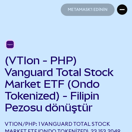
METAMASK'I EDİNİN
METAMASK'I EDİNİN
(VTIon - PHP)
Vanguard Total Stock
Market ETF (Ondo
Tokenized) - Filipin
Pezosu dönüştür
VTION/PHP: 1 VANGUARD TOTAL STOCK
MARKET ETF (ONDO TOKENIZED), 23.153,2049