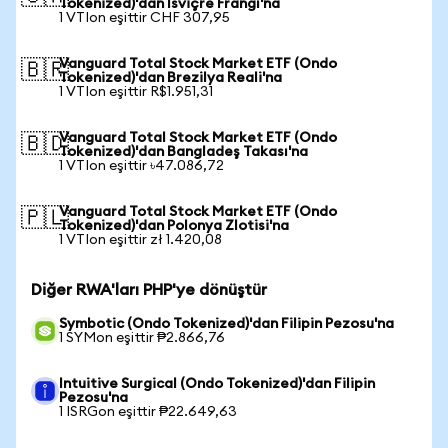
Tokenized)'dan İsviçre Frangı'na
1 VTIon eşittir CHF 307,95
Vanguard Total Stock Market ETF (Ondo
🇧🇷
Tokenized)'dan Brezilya Reali'na
1 VTIon eşittir R$1.951,31
Vanguard Total Stock Market ETF (Ondo
🇧🇩
Tokenized)'dan Bangladeş Takası'na
1 VTIon eşittir ৳47.086,72
Vanguard Total Stock Market ETF (Ondo
🇵🇱
Tokenized)'dan Polonya Zlotisi'na
1 VTIon eşittir zł 1.420,08
Diğer RWA'ları PHP'ye dönüştür
Symbotic (Ondo Tokenized)'dan Filipin Pezosu'na
1 SYMon eşittir ₱2.866,76
Intuitive Surgical (Ondo Tokenized)'dan Filipin
Pezosu'na
1 ISRGon eşittir ₱22.649,63