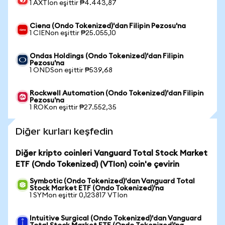
1 AXTIon eşittir ₱4.443,87
Ciena (Ondo Tokenized)'dan Filipin Pezosu'na
1 CIENon eşittir ₱25.055,10
Ondas Holdings (Ondo Tokenized)'dan Filipin
Pezosu'na
1 ONDSon eşittir ₱539,68
Rockwell Automation (Ondo Tokenized)'dan Filipin
Pezosu'na
1 ROKon eşittir ₱27.552,35
Diğer kurları keşfedin
Diğer kripto coinleri Vanguard Total Stock Market
ETF (Ondo Tokenized) (VTIon) coin'e çevirin
Symbotic (Ondo Tokenized)'dan Vanguard Total
Stock Market ETF (Ondo Tokenized)'na
1 SYMon eşittir 0,123817 VTIon
Intuitive Surgical (Ondo Tokenized)'dan Vanguard