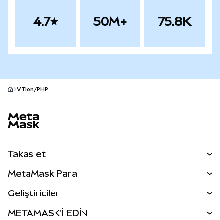
4.7
50M+
75.8K
VTIon/PHP
MetaMask site alt bilgisi
Takas et
Takas İşlemleri
MetaMask Para
Tahmin Et
YENİ
Kripto Al
Geliştiriciler
Perps
YENİ
MetaMask Kart
Dökümantasyon
METAMASK'İ EDİN
RWA'lar
mUSD
YENİ