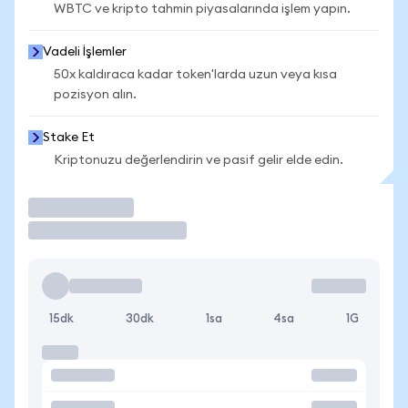
WBTC ve kripto tahmin piyasalarında işlem yapın.
Vadeli İşlemler
50x kaldıraca kadar token'larda uzun veya kısa
pozisyon alın.
Stake Et
Kriptonuzu değerlendirin ve pasif gelir elde edin.
İşlem Yap
15dk
30dk
1sa
4sa
1G