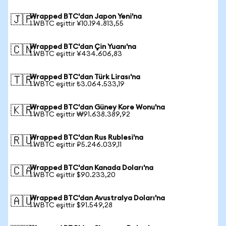
Wrapped BTC'dan Japon Yeni'na
🇯🇵
1 WBTC eşittir ¥10.194.813,55
Wrapped BTC'dan Çin Yuanı'na
🇨🇳
1 WBTC eşittir ¥434.606,83
Wrapped BTC'dan Türk Lirası'na
🇹🇷
1 WBTC eşittir ₺3.064.533,19
Wrapped BTC'dan Güney Kore Wonu'na
🇰🇷
1 WBTC eşittir ₩91.638.389,92
Wrapped BTC'dan Rus Rublesi'na
🇷🇺
1 WBTC eşittir ₽5.246.039,11
Wrapped BTC'dan Kanada Doları'na
🇨🇦
1 WBTC eşittir $90.233,20
Wrapped BTC'dan Avustralya Doları'na
🇦🇺
1 WBTC eşittir $91.549,28