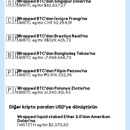
Wrapped BTC'dan Singapur Doları'na
🇸🇬
1 WBTC eşittir $82.637,27
Wrapped BTC'dan İsviçre Frangı'na
🇨🇭
1 WBTC eşittir CHF 52.294,19
Wrapped BTC'dan Brezilya Reali'na
🇧🇷
1 WBTC eşittir R$329.425,72
Wrapped BTC'dan Bangladeş Takası'na
🇧🇩
1 WBTC eşittir ৳7.968.568,73
Wrapped BTC'dan Filipin Pezosu'na
🇵🇭
1 WBTC eşittir ₱3.914.332,95
Wrapped BTC'dan Polonya Zlotisi'na
🇵🇱
1 WBTC eşittir zł 240.412,43
Diğer kripto paraları USD'ye dönüştürün
Wrapped liquid staked Ether 2.0'dan Amerikan
Doları'na
1 WSTETH eşittir $2.370,50