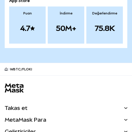
App Store
Puan
İndirme
Değerlendirme
4.7
50M+
75.8K
WBTC/FLOKI
MetaMask site alt bilgisi
Takas et
Takas İşlemleri
MetaMask Para
Tahmin Et
YENİ
Kripto Al
Geliştiriciler