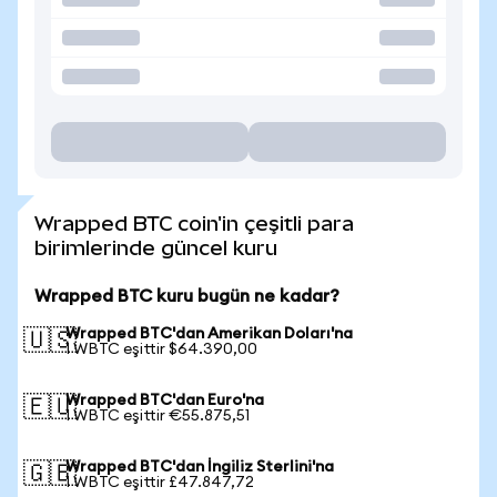
Wrapped BTC coin'in çeşitli para
birimlerinde güncel kuru
Wrapped BTC kuru bugün ne kadar?
Wrapped BTC'dan Amerikan Doları'na
🇺🇸
1 WBTC eşittir $64.390,00
Wrapped BTC'dan Euro'na
🇪🇺
1 WBTC eşittir €55.875,51
Wrapped BTC'dan İngiliz Sterlini'na
🇬🇧
1 WBTC eşittir £47.847,72