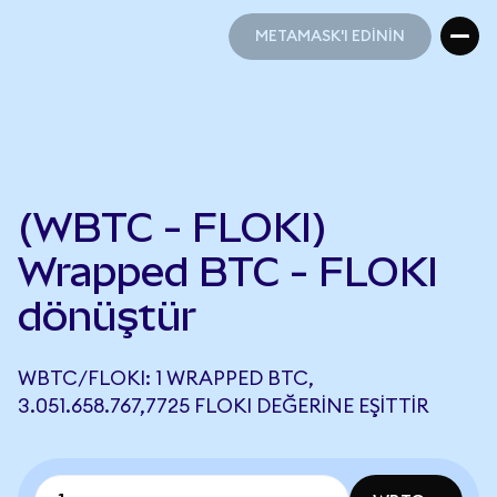
METAMASK'I EDİNİN
METAMASK'I EDİNİN
(WBTC - FLOKI)
Wrapped BTC - FLOKI
dönüştür
WBTC/FLOKI: 1 WRAPPED BTC,
3.051.658.767,7725 FLOKI DEĞERINE EŞITTIR