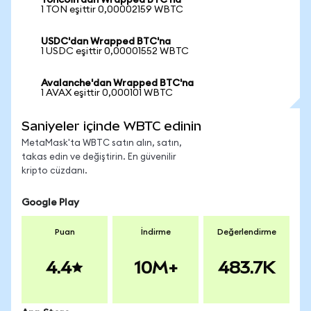
Toncoin'dan Wrapped BTC'na
1 TON eşittir 0,00002159 WBTC
USDC'dan Wrapped BTC'na
1 USDC eşittir 0,00001552 WBTC
Avalanche'dan Wrapped BTC'na
1 AVAX eşittir 0,000101 WBTC
Saniyeler içinde WBTC edinin
MetaMask'ta WBTC satın alın, satın,
takas edin ve değiştirin. En güvenilir
kripto cüzdanı.
Google Play
Puan
İndirme
Değerlendirme
4.4
10M+
483.7K