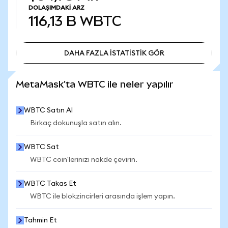
DOLAŞIMDAKI ARZ
116,13 B
WBTC
DAHA FAZLA İSTATİSTİK GÖR
DAHA FAZLA İSTATİSTİK GÖR
MetaMask'ta WBTC ile neler yapılır
WBTC Satın Al
Birkaç dokunuşla satın alın.
WBTC Sat
WBTC coin'lerinizi nakde çevirin.
WBTC Takas Et
WBTC ile blokzincirleri arasında işlem yapın.
Tahmin Et