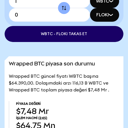
WBTC
FLOKI
WBTC - FLOKI TAKAS ET
Wrapped BTC piyasa son durumu
Wrapped BTC güncel fiyatı WBTC başına
$64.390,00. Dolaşımdaki arzı 116,13 B WBTC ve
Wrapped BTC toplam piyasa değeri $7,48 Mr .
PIYASA DEĞERI
$7,48 Mr
İŞLEM HACMI
(24S)
$64,75 Mn