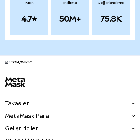
Puan
İndirme
Değerlendirme
4.7
50M+
75.8K
TON/WBTC
MetaMask site alt bilgisi
Takas et
Takas İşlemleri
MetaMask Para
Tahmin Et
YENİ
Kripto Al
Geliştiriciler
Perps
YENİ
MetaMask Kart
Dökümantasyon