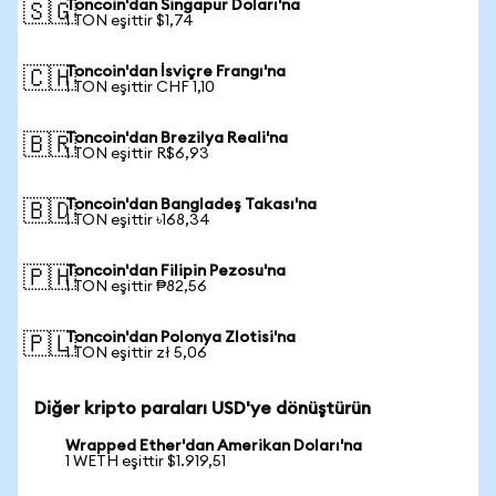
Toncoin'dan Singapur Doları'na
🇸🇬
1 TON eşittir $1,74
Toncoin'dan İsviçre Frangı'na
🇨🇭
1 TON eşittir CHF 1,10
Toncoin'dan Brezilya Reali'na
🇧🇷
1 TON eşittir R$6,93
Toncoin'dan Bangladeş Takası'na
🇧🇩
1 TON eşittir ৳168,34
Toncoin'dan Filipin Pezosu'na
🇵🇭
1 TON eşittir ₱82,56
Toncoin'dan Polonya Zlotisi'na
🇵🇱
1 TON eşittir zł 5,06
Diğer kripto paraları USD'ye dönüştürün
Wrapped Ether'dan Amerikan Doları'na
1 WETH eşittir $1.919,51