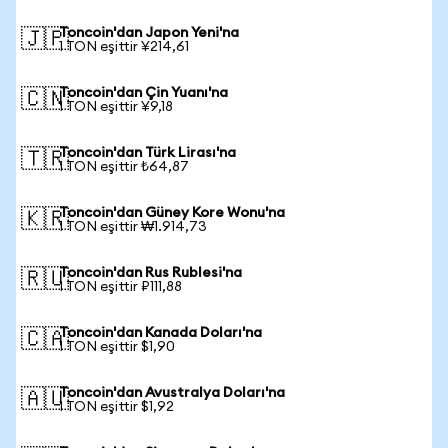
Toncoin'dan Japon Yeni'na
🇯🇵
1 TON eşittir ¥214,61
Toncoin'dan Çin Yuanı'na
🇨🇳
1 TON eşittir ¥9,18
Toncoin'dan Türk Lirası'na
🇹🇷
1 TON eşittir ₺64,87
Toncoin'dan Güney Kore Wonu'na
🇰🇷
1 TON eşittir ₩1.914,73
Toncoin'dan Rus Rublesi'na
🇷🇺
1 TON eşittir ₽111,88
Toncoin'dan Kanada Doları'na
🇨🇦
1 TON eşittir $1,90
Toncoin'dan Avustralya Doları'na
🇦🇺
1 TON eşittir $1,92