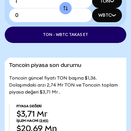
TON
WBTC
TON - WBTC TAKAS ET
Toncoin piyasa son durumu
Toncoin güncel fiyatı TON başına $1,36.
Dolaşımdaki arzı 2,74 Mr TON ve Toncoin toplam
piyasa değeri $3,71 Mr .
PIYASA DEĞERI
$3,71 Mr
İŞLEM HACMI
(24S)
$20,69 Mn