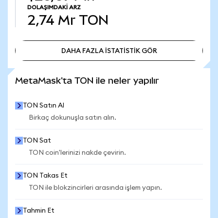
DOLAŞIMDAKI ARZ
2,74 Mr
TON
DAHA FAZLA İSTATİSTİK GÖR
DAHA FAZLA İSTATİSTİK GÖR
MetaMask'ta TON ile neler yapılır
TON Satın Al
Birkaç dokunuşla satın alın.
TON Sat
TON coin'lerinizi nakde çevirin.
TON Takas Et
TON ile blokzincirleri arasında işlem yapın.
Tahmin Et