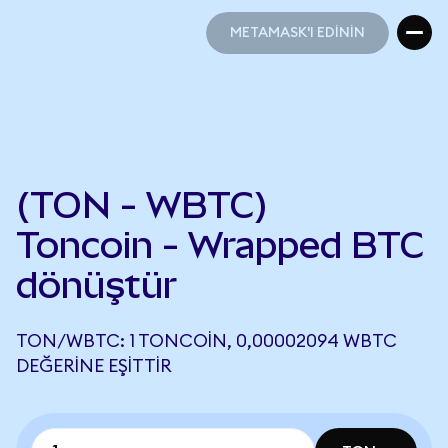
METAMASK'I EDİNİN
METAMASK'I EDİNİN
(TON - WBTC)
Toncoin - Wrapped BTC
dönüştür
TON/WBTC: 1 TONCOIN, 0,00002094 WBTC
DEĞERINE EŞITTIR