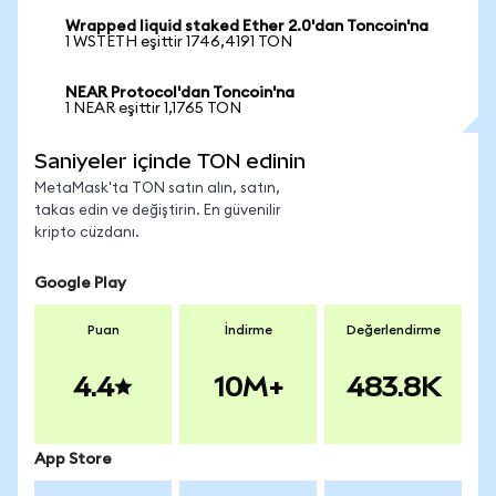
Wrapped liquid staked Ether 2.0'dan Toncoin'na
1 WSTETH eşittir 1746,4191 TON
NEAR Protocol'dan Toncoin'na
1 NEAR eşittir 1,1765 TON
Saniyeler içinde TON edinin
MetaMask'ta TON satın alın, satın,
takas edin ve değiştirin. En güvenilir
kripto cüzdanı.
Google Play
Puan
İndirme
Değerlendirme
4.4
10M+
483.8K
App Store