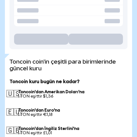
Toncoin coin'in çeşitli para birimlerinde
güncel kuru
Toncoin kuru bugün ne kadar?
Toncoin'dan Amerikan Doları'na
🇺🇸
1 TON eşittir $1,36
Toncoin'dan Euro'na
🇪🇺
1 TON eşittir €1,18
Toncoin'dan İngiliz Sterlini'na
🇬🇧
1 TON eşittir £1,01