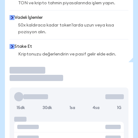
TON ve kripto tahmin piyasalarında işlem yapın.
Vadeli İşlemler
50x kaldıraca kadar token'larda uzun veya kısa
pozisyon alın.
Stake Et
Kriptonuzu değerlendirin ve pasif gelir elde edin.
İşlem Yap
15dk
30dk
1sa
4sa
1G