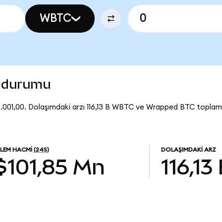
WBTC
n durumu
001,00. Dolaşımdaki arzı 116,13 B WBTC ve Wrapped BTC toplam
ŞLEM HACMI
(24S)
DOLAŞIMDAKI ARZ
$101,85 Mn
116,13