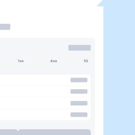
1sa
4sa
1G