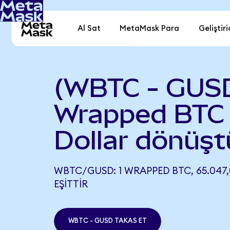
Al Sat
MetaMask Para
Geliştiri
(WBTC - GUS
Wrapped BTC 
Dollar dönüşt
WBTC/GUSD: 1 WRAPPED BTC, 65.047
EŞITTIR
WBTC - GUSD TAKAS ET