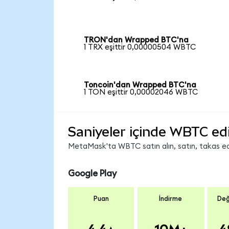
TRON'dan Wrapped BTC'na
1 TRX eşittir 0,00000504 WBTC
Toncoin'dan Wrapped BTC'na
1 TON eşittir 0,00002046 WBTC
Saniyeler içinde WBTC ed
MetaMask'ta WBTC satın alın, satın, takas edin
Google Play
Puan
İndirme
Değ