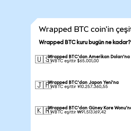
Wrapped BTC coin'in çeşit
Wrapped BTC kuru bugün ne kadar?
Wrapped BTC'dan Amerikan Doları'na
🇺🇸
1 WBTC eşittir $65.001,00
Wrapped BTC'dan Japon Yeni'na
🇯🇵
1 WBTC eşittir ¥10.257.360,55
Wrapped BTC'dan Güney Kore Wonu'n
🇰🇷
1 WBTC eşittir ₩91.513.169,42