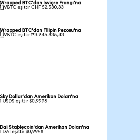
Wrapped BTC'dan İsviçre Frangı'na

1 WBTC eşittir CHF 52.530,33
Wrapped BTC'dan Filipin Pezosu'na

1 WBTC eşittir ₱3.945.838,43
Sky Dollar'dan Amerikan Doları'na
1 USDS eşittir $0,9998
Dai Stablecoin'dan Amerikan Doları'na
1 DAI eşittir $0,9998