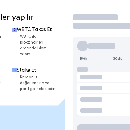
er yapılır
İşlem Yap
WBTC Takas Et
i
WBTC ile
blokzincirleri
arasında işlem
yapın.
15dk
30dk
Stake Et
Kriptonuzu
a
değerlendirin ve
pasif gelir elde edin.