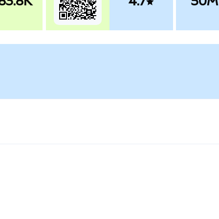
83.8K
4.7
50M