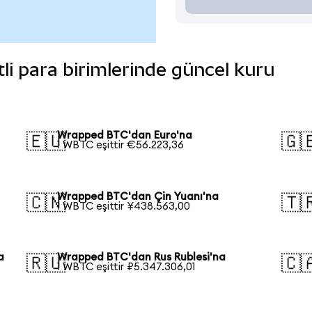
li para birimlerinde güncel kuru
Wrapped BTC'dan Euro'na
🇪🇺
🇬
1 WBTC eşittir €56.223,36
Wrapped BTC'dan Çin Yuanı'na
🇨🇳
🇹
1 WBTC eşittir ¥438.563,00
a
Wrapped BTC'dan Rus Rublesi'na
🇷🇺
🇨
1 WBTC eşittir ₽5.347.306,01