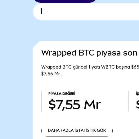
Wrapped BTC piyasa so
Wrapped BTC güncel fiyatı WBTC başına $65.
$7,55 Mr .
PIYASA DEĞERI
İ
$7,55 Mr
DAHA FAZLA İSTATİSTİK GÖR