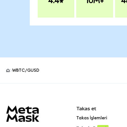
4.4
10M+
4
WBTC/GUSD
MetaMask site alt bilgisi
Takas et
Takas İşlemleri