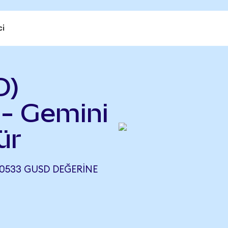
ci
D)
- Gemini
ür
,0533 GUSD DEĞERINE