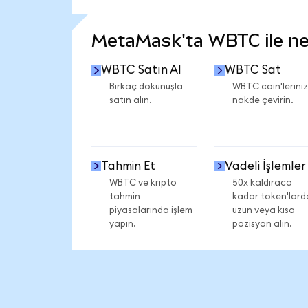
DAHA FAZLA İSTATİSTİK GÖR
MetaMask'ta WBTC ile nel
WBTC Satın Al
WBTC Sat
Birkaç dokunuşla
WBTC coin'leriniz
satın alın.
nakde çevirin.
Tahmin Et
Vadeli İşlemler
WBTC ve kripto
50x kaldıraca
tahmin
kadar token'lard
piyasalarında işlem
uzun veya kısa
yapın.
pozisyon alın.