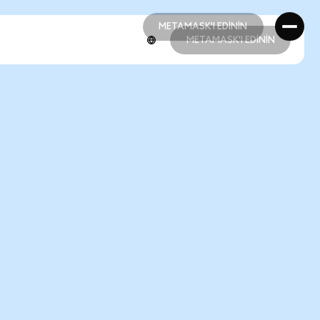
METAMASK'I EDİNİN
METAMASK'I EDİNİN
METAMASK'I EDİNİN
METAMASK'I EDİNİN