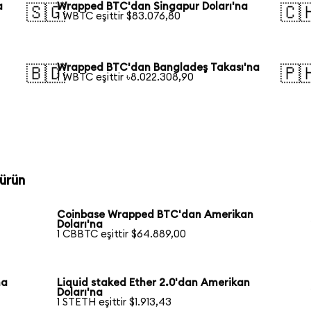
a
Wrapped BTC'dan Singapur Doları'na
🇸🇬
🇨
1 WBTC eşittir $83.076,80
Wrapped BTC'dan Bangladeş Takası'na
🇧🇩
🇵
1 WBTC eşittir ৳8.022.308,90
ürün
Coinbase Wrapped BTC'dan Amerikan
Doları'na
1 CBBTC eşittir $64.889,00
na
Liquid staked Ether 2.0'dan Amerikan
Doları'na
1 STETH eşittir $1.913,43