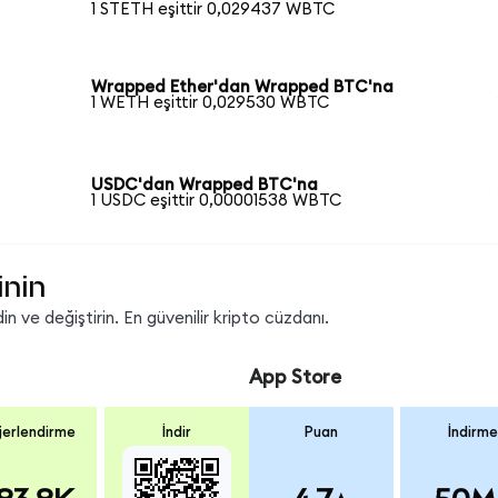
1 STETH eşittir 0,029437 WBTC
Wrapped Ether'dan Wrapped BTC'na
1 WETH eşittir 0,029530 WBTC
USDC'dan Wrapped BTC'na
1 USDC eşittir 0,00001538 WBTC
inin
 ve değiştirin. En güvenilir kripto cüzdanı.
App Store
erlendirme
İndir
Puan
İndirme