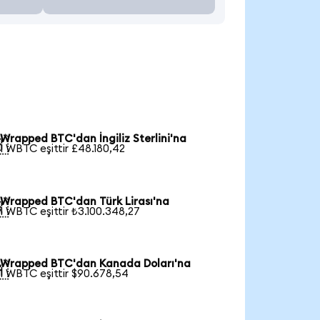
Wrapped BTC'dan İngiliz Sterlini'na

1 WBTC eşittir £48.180,42
Wrapped BTC'dan Türk Lirası'na

1 WBTC eşittir ₺3.100.348,27
Wrapped BTC'dan Kanada Doları'na

1 WBTC eşittir $90.678,54