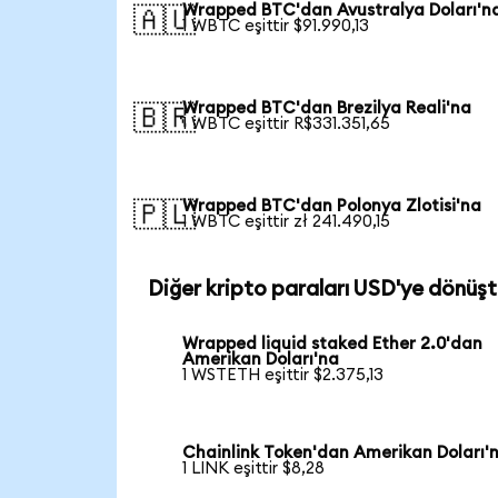
Wrapped BTC'dan Avustralya Doları'n
🇦🇺
1 WBTC eşittir $91.990,13
Wrapped BTC'dan Brezilya Reali'na
🇧🇷
1 WBTC eşittir R$331.351,65
Wrapped BTC'dan Polonya Zlotisi'na
🇵🇱
1 WBTC eşittir zł 241.490,15
Diğer kripto paraları USD'ye dönüşt
Wrapped liquid staked Ether 2.0'dan
Amerikan Doları'na
1 WSTETH eşittir $2.375,13
Chainlink Token'dan Amerikan Doları'
1 LINK eşittir $8,28