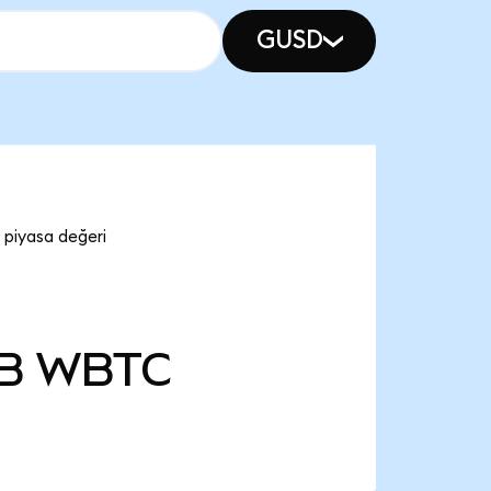
GUSD
 piyasa değeri
 B
WBTC