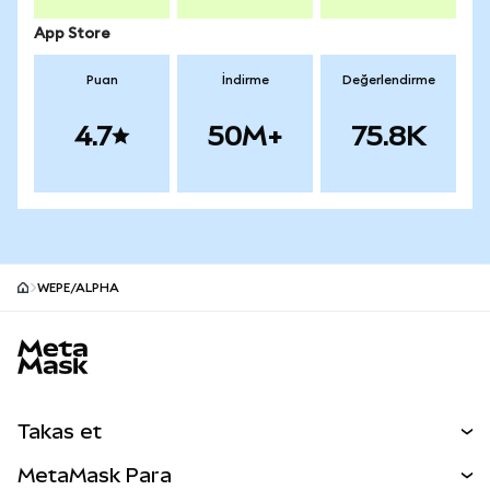
App Store
Puan
İndirme
Değerlendirme
4.7
50M+
75.8K
WEPE/ALPHA
MetaMask site alt bilgisi
Takas et
Takas İşlemleri
MetaMask Para