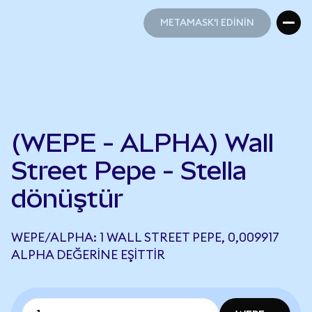
METAMASK'I EDİNİN
METAMASK'I EDİNİN
(WEPE - ALPHA) Wall
Street Pepe - Stella
dönüştür
WEPE/ALPHA: 1 WALL STREET PEPE, 0,009917
ALPHA DEĞERINE EŞITTIR