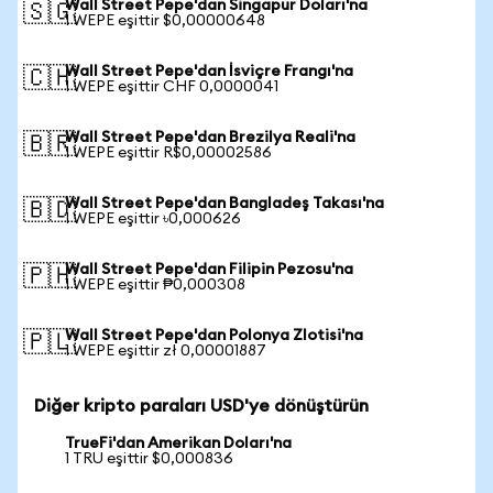
Wall Street Pepe'dan Singapur Doları'na
🇸🇬
1 WEPE eşittir $0,00000648
Wall Street Pepe'dan İsviçre Frangı'na
🇨🇭
1 WEPE eşittir CHF 0,0000041
Wall Street Pepe'dan Brezilya Reali'na
🇧🇷
1 WEPE eşittir R$0,00002586
Wall Street Pepe'dan Bangladeş Takası'na
🇧🇩
1 WEPE eşittir ৳0,000626
Wall Street Pepe'dan Filipin Pezosu'na
🇵🇭
1 WEPE eşittir ₱0,000308
Wall Street Pepe'dan Polonya Zlotisi'na
🇵🇱
1 WEPE eşittir zł 0,00001887
Diğer kripto paraları USD'ye dönüştürün
TrueFi'dan Amerikan Doları'na
1 TRU eşittir $0,000836