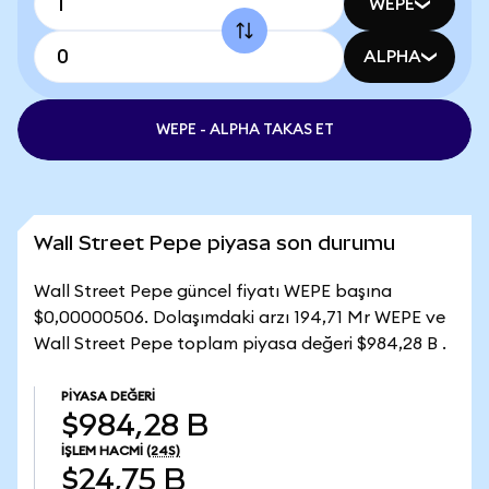
WEPE
ALPHA
WEPE - ALPHA TAKAS ET
Wall Street Pepe piyasa son durumu
Wall Street Pepe güncel fiyatı WEPE başına
$0,00000506. Dolaşımdaki arzı 194,71 Mr WEPE ve
Wall Street Pepe toplam piyasa değeri $984,28 B .
PIYASA DEĞERI
$984,28 B
İŞLEM HACMI
(24S)
$24,75 B