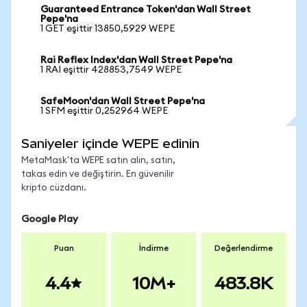
Guaranteed Entrance Token'dan Wall Street
Pepe'na
1 GET eşittir 13850,5929 WEPE
Rai Reflex Index'dan Wall Street Pepe'na
1 RAI eşittir 428853,7549 WEPE
SafeMoon'dan Wall Street Pepe'na
1 SFM eşittir 0,252964 WEPE
Saniyeler içinde WEPE edinin
MetaMask'ta WEPE satın alın, satın,
takas edin ve değiştirin. En güvenilir
kripto cüzdanı.
Google Play
Puan
İndirme
Değerlendirme
4.4
10M+
483.8K