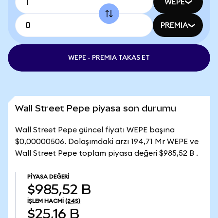
WEPE
PREMIA
WEPE - PREMIA TAKAS ET
Wall Street Pepe piyasa son durumu
Wall Street Pepe güncel fiyatı WEPE başına
$0,00000506. Dolaşımdaki arzı 194,71 Mr WEPE ve
Wall Street Pepe toplam piyasa değeri $985,52 B .
PIYASA DEĞERI
$985,52 B
İŞLEM HACMI
(24S)
$25,16 B