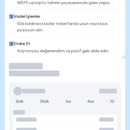
WEPE ve kripto tahmin piyasalarında işlem yapın.
Vadeli İşlemler
50x kaldıraca kadar token'larda uzun veya kısa
pozisyon alın.
Stake Et
Kriptonuzu değerlendirin ve pasif gelir elde edin.
İşlem Yap
15dk
30dk
1sa
4sa
1G