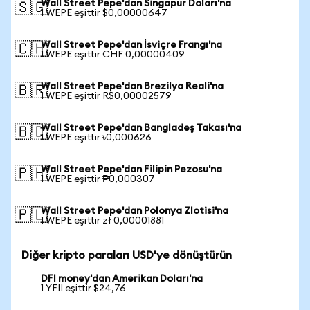
Wall Street Pepe'dan Singapur Doları'na
🇸🇬
1 WEPE eşittir $0,00000647
Wall Street Pepe'dan İsviçre Frangı'na
🇨🇭
1 WEPE eşittir CHF 0,00000409
Wall Street Pepe'dan Brezilya Reali'na
🇧🇷
1 WEPE eşittir R$0,00002579
Wall Street Pepe'dan Bangladeş Takası'na
🇧🇩
1 WEPE eşittir ৳0,000626
Wall Street Pepe'dan Filipin Pezosu'na
🇵🇭
1 WEPE eşittir ₱0,000307
Wall Street Pepe'dan Polonya Zlotisi'na
🇵🇱
1 WEPE eşittir zł 0,00001881
Diğer kripto paraları USD'ye dönüştürün
DFI money'dan Amerikan Doları'na
1 YFII eşittir $24,76