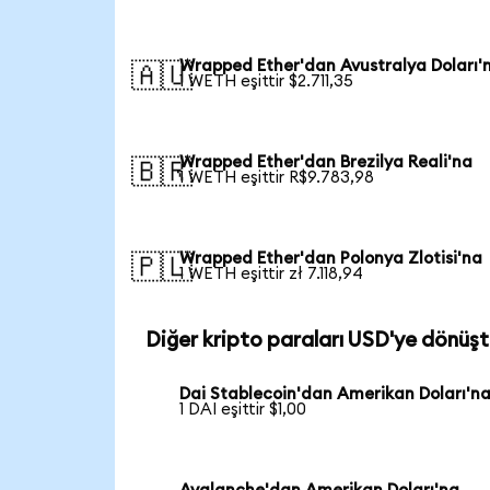
Wrapped Ether'dan Avustralya Doları'
🇦🇺
1 WETH eşittir $2.711,35
Wrapped Ether'dan Brezilya Reali'na
🇧🇷
1 WETH eşittir R$9.783,98
Wrapped Ether'dan Polonya Zlotisi'na
🇵🇱
1 WETH eşittir zł 7.118,94
Diğer kripto paraları USD'ye dönüşt
Dai Stablecoin'dan Amerikan Doları'n
1 DAI eşittir $1,00