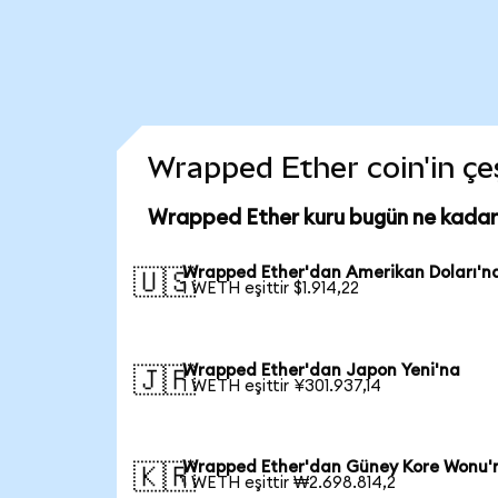
Wrapped Ether coin'in çeş
Wrapped Ether kuru bugün ne kadar
Wrapped Ether'dan Amerikan Doları'n
🇺🇸
1 WETH eşittir $1.914,22
Wrapped Ether'dan Japon Yeni'na
🇯🇵
1 WETH eşittir ¥301.937,14
Wrapped Ether'dan Güney Kore Wonu'
🇰🇷
1 WETH eşittir ₩2.698.814,2