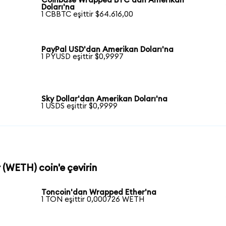
Coinbase Wrapped BTC'dan Amerikan
Doları'na
1 CBBTC eşittir $64.616,00
PayPal USD'dan Amerikan Doları'na
1 PYUSD eşittir $0,9997
Sky Dollar'dan Amerikan Doları'na
1 USDS eşittir $0,9999
 (WETH) coin'e çevirin
Toncoin'dan Wrapped Ether'na
1 TON eşittir 0,000726 WETH