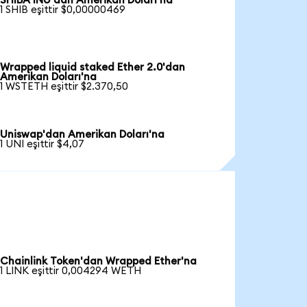
SHIBA INU'dan Amerikan Doları'na
1 SHIB eşittir $0,00000469
Wrapped liquid staked Ether 2.0'dan
Amerikan Doları'na
1 WSTETH eşittir $2.370,50
Uniswap'dan Amerikan Doları'na
1 UNI eşittir $4,07
Chainlink Token'dan Wrapped Ether'na
1 LINK eşittir 0,004294 WETH