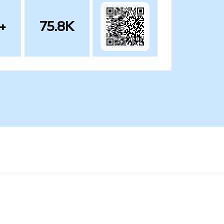
+
75.8K