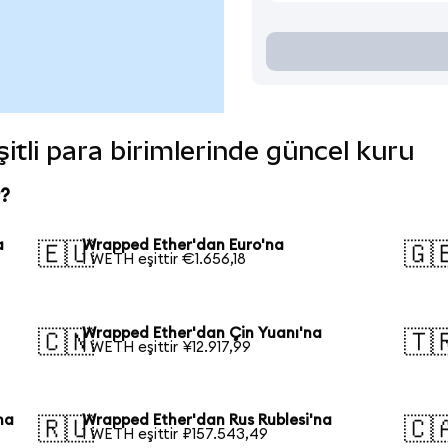
itli para birimlerinde güncel kuru
?
a
Wrapped Ether'dan Euro'na
🇪🇺
🇬
1 WETH eşittir €1.656,18
Wrapped Ether'dan Çin Yuanı'na
🇨🇳
🇹
1 WETH eşittir ¥12.917,99
na
Wrapped Ether'dan Rus Rublesi'na
🇷🇺
🇨
1 WETH eşittir ₽157.543,49