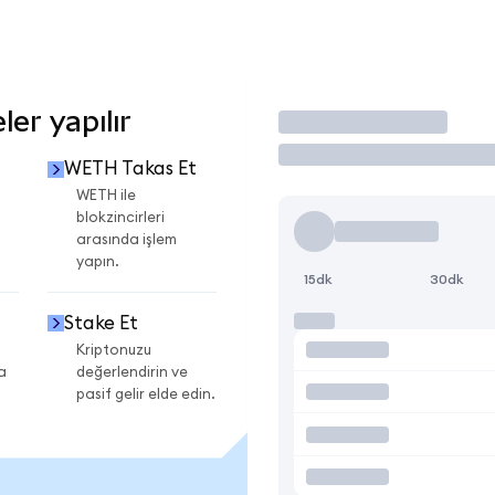
er yapılır
İşlem Yap
WETH Takas Et
i
WETH ile
blokzincirleri
arasında işlem
yapın.
15dk
30dk
Stake Et
Kriptonuzu
a
değerlendirin ve
pasif gelir elde edin.