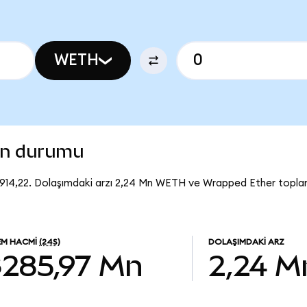
WETH
on durumu
.914,22. Dolaşımdaki arzı 2,24 Mn WETH ve Wrapped Ether topla
EM HACMI
(24S)
DOLAŞIMDAKI ARZ
$285,97 Mn
2,24 M