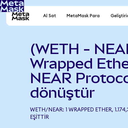
Al Sat
MetaMask Para
Geliştiri
(WETH - NEA
Wrapped Ethe
NEAR Protoco
dönüştür
WETH/NEAR: 1 WRAPPED ETHER, 1.174
EŞITTIR