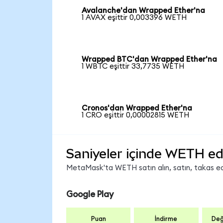
Avalanche'dan Wrapped Ether'na
1 AVAX eşittir 0,003396 WETH
Wrapped BTC'dan Wrapped Ether'na
1 WBTC eşittir 33,7735 WETH
Cronos'dan Wrapped Ether'na
1 CRO eşittir 0,00002815 WETH
Saniyeler içinde WETH ed
MetaMask'ta WETH satın alın, satın, takas edin
Google Play
Puan
İndirme
Değ