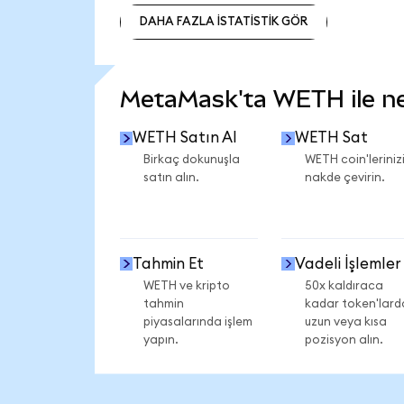
DAHA FAZLA İSTATİSTİK GÖR
DAHA FAZLA İSTATİSTİK GÖR
MetaMask'ta WETH ile nel
WETH Satın Al
WETH Sat
Birkaç dokunuşla
WETH coin'leriniz
satın alın.
nakde çevirin.
Tahmin Et
Vadeli İşlemler
WETH ve kripto
50x kaldıraca
tahmin
kadar token'lard
piyasalarında işlem
uzun veya kısa
yapın.
pozisyon alın.