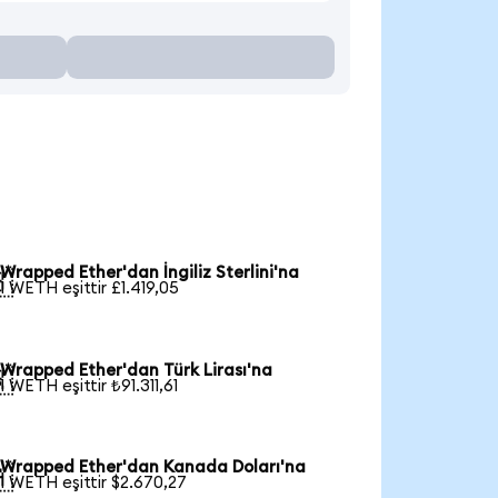
Wrapped Ether'dan İngiliz Sterlini'na

1 WETH eşittir £1.419,05
Wrapped Ether'dan Türk Lirası'na

1 WETH eşittir ₺91.311,61
Wrapped Ether'dan Kanada Doları'na

1 WETH eşittir $2.670,27