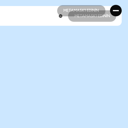
METAMASK'I EDİNİN
METAMASK'I EDİNİN
METAMASK'I EDİNİN
METAMASK'I EDİNİN