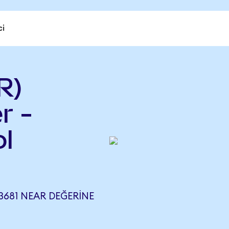
ci
R)
r -
l
,3681 NEAR DEĞERINE