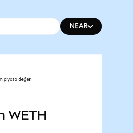
NEAR
m piyasa değeri
n
WETH