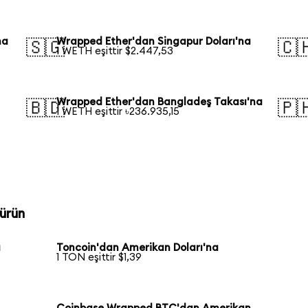
na
Wrapped Ether'dan Singapur Doları'na
🇸🇬
🇨
1 WETH eşittir $2.447,53
Wrapped Ether'dan Bangladeş Takası'na
🇧🇩
🇵
1 WETH eşittir ৳236.935,15
ürün
a
Toncoin'dan Amerikan Doları'na
1 TON eşittir $1,39