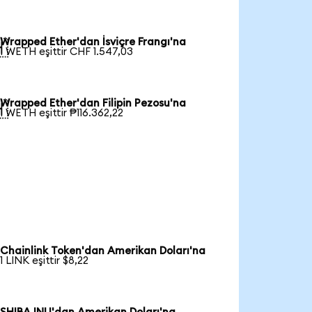
Wrapped Ether'dan İsviçre Frangı'na

1 WETH eşittir CHF 1.547,03
Wrapped Ether'dan Filipin Pezosu'na

1 WETH eşittir ₱116.362,22
Chainlink Token'dan Amerikan Doları'na
1 LINK eşittir $8,22