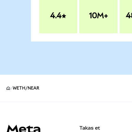
4.4
10M+
4
WETH/NEAR
MetaMask site alt bilgisi
Takas et