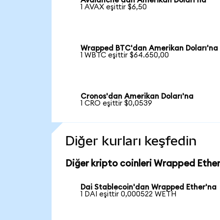
Avalanche'dan Amerikan Doları'na
1 AVAX eşittir $6,50
Wrapped BTC'dan Amerikan Doları'na
1 WBTC eşittir $64.650,00
Cronos'dan Amerikan Doları'na
1 CRO eşittir $0,0539
Diğer kurları keşfedin
Diğer kripto coinleri Wrapped Ether
Dai Stablecoin'dan Wrapped Ether'na
1 DAI eşittir 0,000522 WETH