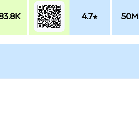
83.8K
4.7
50M