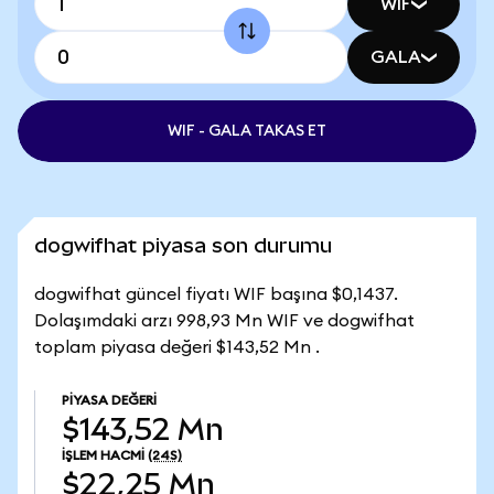
WIF
GALA
WIF - GALA TAKAS ET
dogwifhat piyasa son durumu
dogwifhat güncel fiyatı WIF başına $0,1437.
Dolaşımdaki arzı 998,93 Mn WIF ve dogwifhat
toplam piyasa değeri $143,52 Mn .
PIYASA DEĞERI
$143,52 Mn
İŞLEM HACMI
(24S)
$22,25 Mn