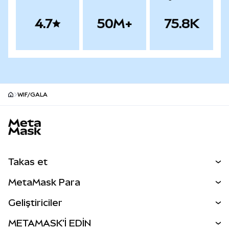
4.7
50M+
75.8K
WIF/GALA
MetaMask site alt bilgisi
Takas et
Takas İşlemleri
MetaMask Para
Tahmin Et
YENİ
Kripto Al
Geliştiriciler
Perps
YENİ
MetaMask Kart
Dökümantasyon
METAMASK'İ EDİN
RWA'lar