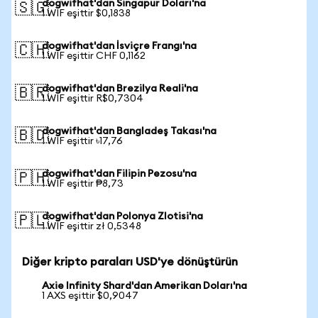
dogwifhat'dan Singapur Doları'na
🇸🇬
1 WIF eşittir $0,1838
dogwifhat'dan İsviçre Frangı'na
🇨🇭
1 WIF eşittir CHF 0,1162
dogwifhat'dan Brezilya Reali'na
🇧🇷
1 WIF eşittir R$0,7304
dogwifhat'dan Bangladeş Takası'na
🇧🇩
1 WIF eşittir ৳17,76
dogwifhat'dan Filipin Pezosu'na
🇵🇭
1 WIF eşittir ₱8,73
dogwifhat'dan Polonya Zlotisi'na
🇵🇱
1 WIF eşittir zł 0,5348
Diğer kripto paraları USD'ye dönüştürün
Axie Infinity Shard'dan Amerikan Doları'na
1 AXS eşittir $0,9047