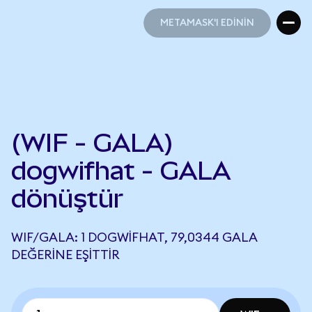
METAMASK'I EDİNİN
METAMASK'I EDİNİN
(WIF - GALA)
dogwifhat - GALA
dönüştür
WIF/GALA: 1 DOGWIFHAT, 79,0344 GALA
DEĞERINE EŞITTIR