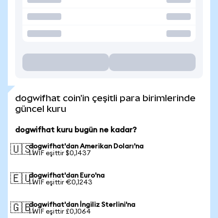
dogwifhat coin'in çeşitli para birimlerinde
güncel kuru
dogwifhat kuru bugün ne kadar?
dogwifhat'dan Amerikan Doları'na
🇺🇸
1 WIF eşittir $0,1437
dogwifhat'dan Euro'na
🇪🇺
1 WIF eşittir €0,1243
dogwifhat'dan İngiliz Sterlini'na
🇬🇧
1 WIF eşittir £0,1064