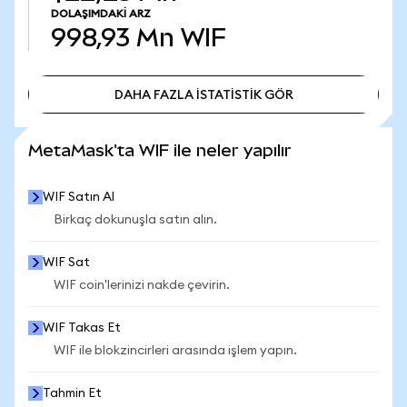
DOLAŞIMDAKI ARZ
998,93 Mn
WIF
DAHA FAZLA İSTATİSTİK GÖR
DAHA FAZLA İSTATİSTİK GÖR
MetaMask'ta WIF ile neler yapılır
WIF Satın Al
Birkaç dokunuşla satın alın.
WIF Sat
WIF coin'lerinizi nakde çevirin.
WIF Takas Et
WIF ile blokzincirleri arasında işlem yapın.
Tahmin Et