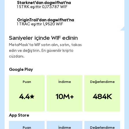
Starknet'dan dogwifhat'na
1 STRK eşittir 0,173787 WIF
OriginTrail'dan dogwifhat'na
1 TRAC eşittir 1,9520 WIF
Saniyeler içinde WIF edinin
MetaMask'ta WIF satın alın, satın, takas
edin ve değiştirin. En güvenilir kripto
cüzdanı.
Google Play
Puan
İndirme
Değerlendirme
4.4
10M+
484K
App Store
Puan
İndirme
Değerlendirme