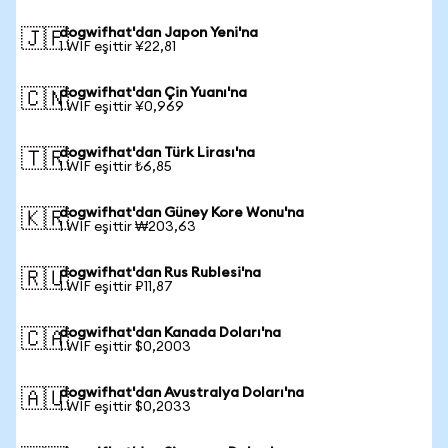
dogwifhat'dan Japon Yeni'na
🇯🇵
1 WIF eşittir ¥22,81
dogwifhat'dan Çin Yuanı'na
🇨🇳
1 WIF eşittir ¥0,969
dogwifhat'dan Türk Lirası'na
🇹🇷
1 WIF eşittir ₺6,85
dogwifhat'dan Güney Kore Wonu'na
🇰🇷
1 WIF eşittir ₩203,63
dogwifhat'dan Rus Rublesi'na
🇷🇺
1 WIF eşittir ₽11,87
dogwifhat'dan Kanada Doları'na
🇨🇦
1 WIF eşittir $0,2003
dogwifhat'dan Avustralya Doları'na
🇦🇺
1 WIF eşittir $0,2033