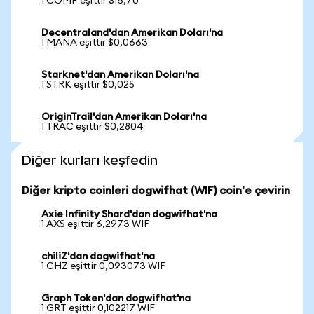
1 COMP eşittir $16,70
Decentraland'dan Amerikan Doları'na
1 MANA eşittir $0,0663
Starknet'dan Amerikan Doları'na
1 STRK eşittir $0,025
OriginTrail'dan Amerikan Doları'na
1 TRAC eşittir $0,2804
Diğer kurları keşfedin
Diğer kripto coinleri dogwifhat (WIF) coin'e çevirin
Axie Infinity Shard'dan dogwifhat'na
1 AXS eşittir 6,2973 WIF
chiliZ'dan dogwifhat'na
1 CHZ eşittir 0,093073 WIF
Graph Token'dan dogwifhat'na
1 GRT eşittir 0,102217 WIF