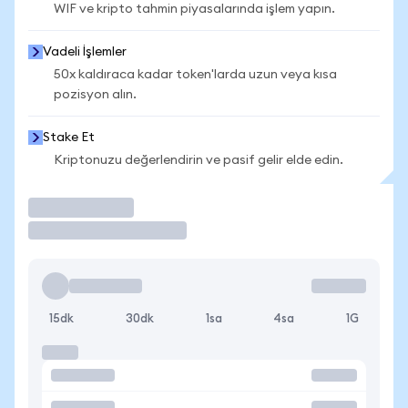
WIF ve kripto tahmin piyasalarında işlem yapın.
Vadeli İşlemler
50x kaldıraca kadar token'larda uzun veya kısa
pozisyon alın.
Stake Et
Kriptonuzu değerlendirin ve pasif gelir elde edin.
İşlem Yap
15dk
30dk
1sa
4sa
1G