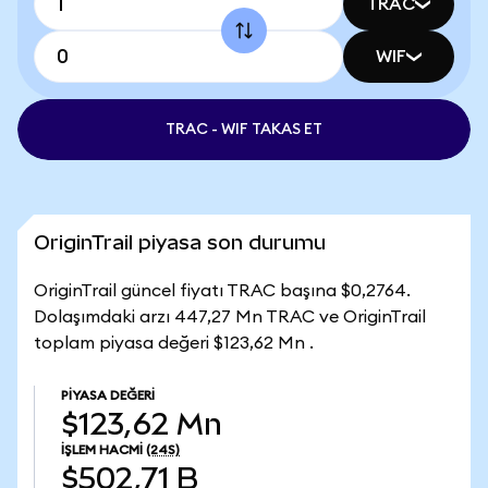
TRAC
WIF
TRAC - WIF TAKAS ET
OriginTrail piyasa son durumu
OriginTrail güncel fiyatı TRAC başına $0,2764.
Dolaşımdaki arzı 447,27 Mn TRAC ve OriginTrail
toplam piyasa değeri $123,62 Mn .
PIYASA DEĞERI
$123,62 Mn
İŞLEM HACMI
(24S)
$502,71 B