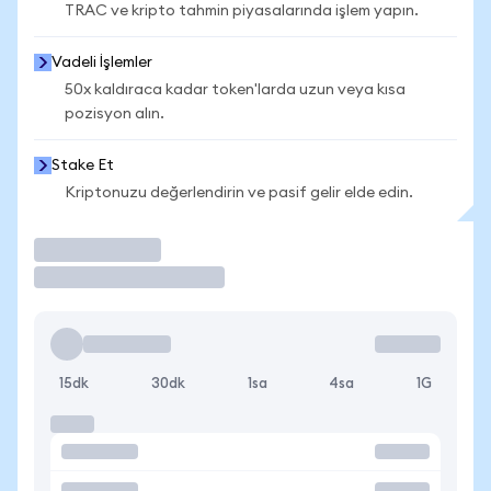
TRAC ve kripto tahmin piyasalarında işlem yapın.
Vadeli İşlemler
50x kaldıraca kadar token'larda uzun veya kısa
pozisyon alın.
Stake Et
Kriptonuzu değerlendirin ve pasif gelir elde edin.
İşlem Yap
15dk
30dk
1sa
4sa
1G