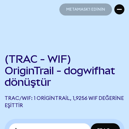
METAMASK'I EDİNİN
METAMASK'I EDİNİN
(TRAC - WIF)
OriginTrail - dogwifhat
dönüştür
TRAC/WIF: 1 ORIGINTRAIL, 1,9256 WIF DEĞERINE
EŞITTIR