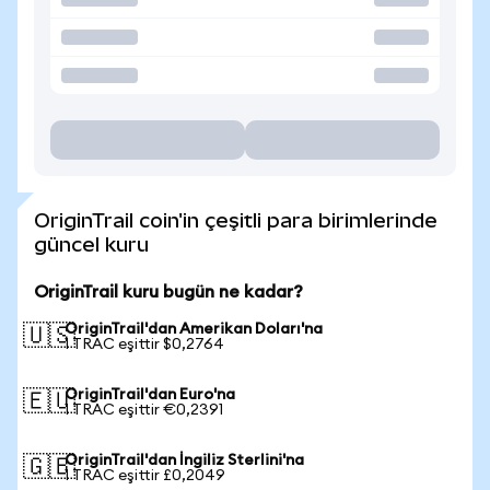
OriginTrail coin'in çeşitli para birimlerinde
güncel kuru
OriginTrail kuru bugün ne kadar?
OriginTrail'dan Amerikan Doları'na
🇺🇸
1 TRAC eşittir $0,2764
OriginTrail'dan Euro'na
🇪🇺
1 TRAC eşittir €0,2391
OriginTrail'dan İngiliz Sterlini'na
🇬🇧
1 TRAC eşittir £0,2049