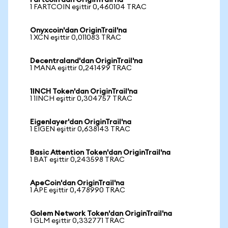
Fartcoin'dan OriginTrail'na
1 FARTCOIN eşittir 0,460104 TRAC
Onyxcoin'dan OriginTrail'na
1 XCN eşittir 0,011083 TRAC
Decentraland'dan OriginTrail'na
1 MANA eşittir 0,241499 TRAC
1INCH Token'dan OriginTrail'na
1 1INCH eşittir 0,304757 TRAC
Eigenlayer'dan OriginTrail'na
1 EIGEN eşittir 0,638143 TRAC
Basic Attention Token'dan OriginTrail'na
1 BAT eşittir 0,243598 TRAC
ApeCoin'dan OriginTrail'na
1 APE eşittir 0,478990 TRAC
Golem Network Token'dan OriginTrail'na
1 GLM eşittir 0,332771 TRAC