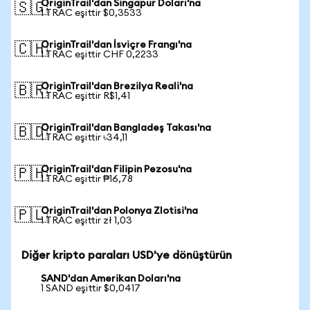
OriginTrail'dan Singapur Doları'na
🇸🇬
1 TRAC eşittir $0,3533
OriginTrail'dan İsviçre Frangı'na
🇨🇭
1 TRAC eşittir CHF 0,2233
OriginTrail'dan Brezilya Reali'na
🇧🇷
1 TRAC eşittir R$1,41
OriginTrail'dan Bangladeş Takası'na
🇧🇩
1 TRAC eşittir ৳34,11
OriginTrail'dan Filipin Pezosu'na
🇵🇭
1 TRAC eşittir ₱16,78
OriginTrail'dan Polonya Zlotisi'na
🇵🇱
1 TRAC eşittir zł 1,03
Diğer kripto paraları USD'ye dönüştürün
SAND'dan Amerikan Doları'na
1 SAND eşittir $0,0417