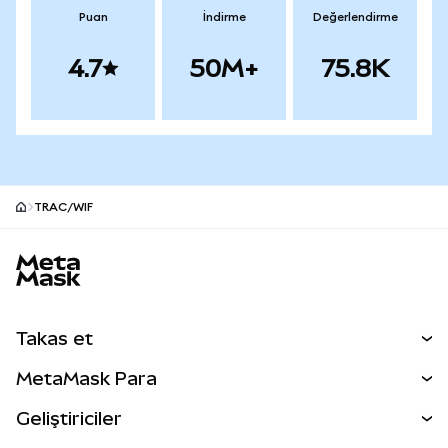
Puan
İndirme
Değerlendirme
4.7
50M+
75.8K
TRAC/WIF
MetaMask site alt bilgisi
Takas et
Takas İşlemleri
MetaMask Para
Tahmin Et
YENİ
Kripto Al
Geliştiriciler
Perps
YENİ
MetaMask Kart
Dökümantasyon