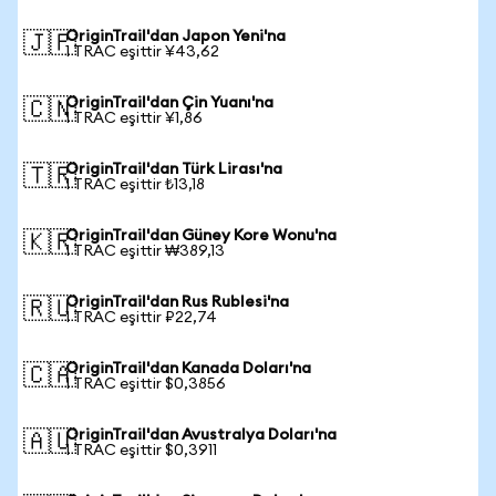
OriginTrail'dan Japon Yeni'na
🇯🇵
1 TRAC eşittir ¥43,62
OriginTrail'dan Çin Yuanı'na
🇨🇳
1 TRAC eşittir ¥1,86
OriginTrail'dan Türk Lirası'na
🇹🇷
1 TRAC eşittir ₺13,18
OriginTrail'dan Güney Kore Wonu'na
🇰🇷
1 TRAC eşittir ₩389,13
OriginTrail'dan Rus Rublesi'na
🇷🇺
1 TRAC eşittir ₽22,74
OriginTrail'dan Kanada Doları'na
🇨🇦
1 TRAC eşittir $0,3856
OriginTrail'dan Avustralya Doları'na
🇦🇺
1 TRAC eşittir $0,3911