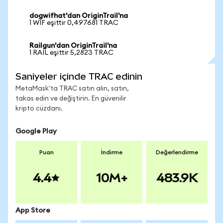
dogwifhat'dan OriginTrail'na
1 WIF eşittir 0,497681 TRAC
Railgun'dan OriginTrail'na
1 RAIL eşittir 5,2823 TRAC
Saniyeler içinde TRAC edinin
MetaMask'ta TRAC satın alın, satın,
takas edin ve değiştirin. En güvenilir
kripto cüzdanı.
Google Play
Puan
İndirme
Değerlendirme
4.4
10M+
483.9K
App Store