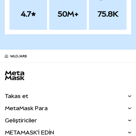
4.7
50M+
75.8K
WLD/ARB
MetaMask site alt bilgisi
Takas et
Takas İşlemleri
MetaMask Para
Tahmin Et
YENİ
Kripto Al
Geliştiriciler
Perps
YENİ
MetaMask Kart
Dökümantasyon
METAMASK'İ EDİN
RWA'lar