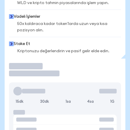
WLD ve kripto tahmin piyasalarında işlem yapın.
Vadeli İşlemler
50x kaldıraca kadar token'larda uzun veya kısa
pozisyon alın.
Stake Et
Kriptonuzu değerlendirin ve pasif gelir elde edin.
İşlem Yap
15dk
30dk
1sa
4sa
1G