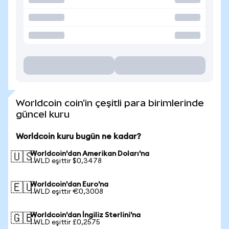
Worldcoin coin'in çeşitli para birimlerinde
güncel kuru
Worldcoin kuru bugün ne kadar?
Worldcoin'dan Amerikan Doları'na
🇺🇸
1 WLD eşittir $0,3478
Worldcoin'dan Euro'na
🇪🇺
1 WLD eşittir €0,3008
Worldcoin'dan İngiliz Sterlini'na
🇬🇧
1 WLD eşittir £0,2575