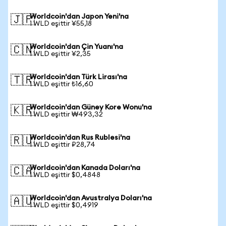
Worldcoin'dan Japon Yeni'na
🇯🇵
1 WLD eşittir ¥55,18
Worldcoin'dan Çin Yuanı'na
🇨🇳
1 WLD eşittir ¥2,35
Worldcoin'dan Türk Lirası'na
🇹🇷
1 WLD eşittir ₺16,60
Worldcoin'dan Güney Kore Wonu'na
🇰🇷
1 WLD eşittir ₩493,32
Worldcoin'dan Rus Rublesi'na
🇷🇺
1 WLD eşittir ₽28,74
Worldcoin'dan Kanada Doları'na
🇨🇦
1 WLD eşittir $0,4848
Worldcoin'dan Avustralya Doları'na
🇦🇺
1 WLD eşittir $0,4919