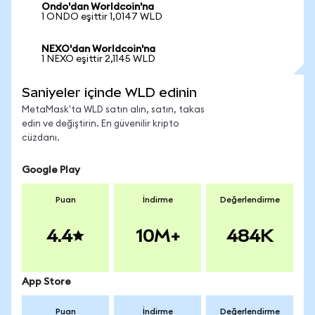
Ondo'dan Worldcoin'na
1 ONDO eşittir 1,0147 WLD
NEXO'dan Worldcoin'na
1 NEXO eşittir 2,1145 WLD
Saniyeler içinde WLD edinin
MetaMask'ta WLD satın alın, satın, takas
edin ve değiştirin. En güvenilir kripto
cüzdanı.
Google Play
Puan
İndirme
Değerlendirme
4.4
10M+
484K
App Store
Puan
İndirme
Değerlendirme