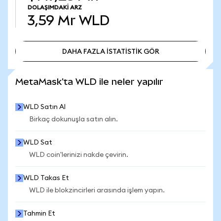
DOLAŞIMDAKI ARZ
3,59 Mr
WLD
DAHA FAZLA İSTATİSTİK GÖR
DAHA FAZLA İSTATİSTİK GÖR
MetaMask'ta WLD ile neler yapılır
WLD Satın Al
Birkaç dokunuşla satın alın.
WLD Sat
WLD coin'lerinizi nakde çevirin.
WLD Takas Et
WLD ile blokzincirleri arasında işlem yapın.
Tahmin Et