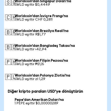
Worldcoin'dan Singapur Doları'na
🇸🇬
1 WLD eşittir $0,4449
Worldcoin'dan İsviçre Frangı'na
🇨🇭
1 WLD eşittir CHF 0,2811
Worldcoin'dan Brezilya Reali'na
🇧🇷
1 WLD eşittir R$1,77
Worldcoin'dan Bangladeş Takası'na
🇧🇩
1 WLD eşittir ৳42,94
Worldcoin'dan Filipin Pezosu'na
🇵🇭
1 WLD eşittir ₱21,15
Worldcoin'dan Polonya Zlotisi'na
🇵🇱
1 WLD eşittir zł 1,29
Diğer kripto paraları USD'ye dönüştürün
Pepe'dan Amerikan Doları'na
1 PEPE eşittir $0,00000289