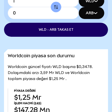
WLD
ARB
WLD - ARB TAKAS ET
Worldcoin piyasa son durumu
Worldcoin güncel fiyatı WLD başına $0,3478.
Dolaşımdaki arzı 3,59 Mr WLD ve Worldcoin
toplam piyasa değeri $1,25 Mr .
PIYASA DEĞERI
$1,25 Mr
İŞLEM HACMI
(24S)
$147,28 Mn