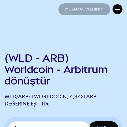
METAMASK'I EDİNİN
METAMASK'I EDİNİN
(WLD - ARB)
Worldcoin - Arbitrum
dönüştür
WLD/ARB: 1 WORLDCOIN, 4,3421 ARB
DEĞERINE EŞITTIR