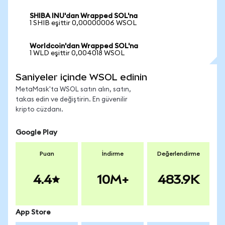
SHIBA INU'dan Wrapped SOL'na
1 SHIB eşittir 0,00000006 WSOL
Worldcoin'dan Wrapped SOL'na
1 WLD eşittir 0,004018 WSOL
Saniyeler içinde WSOL edinin
MetaMask'ta WSOL satın alın, satın,
takas edin ve değiştirin. En güvenilir
kripto cüzdanı.
Google Play
Puan
İndirme
Değerlendirme
4.4
10M+
483.9K
App Store