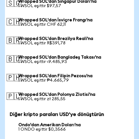
Wrapped SOL'dan Singapur Doları'na
🇸🇬
1 WSOL eşittir $97,57
Wrapped SOL'dan İsviçre Frangı'na
🇨🇭
1 WSOL eşittir CHF 62,11
Wrapped SOL'dan Brezilya Reali'na
🇧🇷
1 WSOL eşittir R$391,78
Wrapped SOL'dan Bangladeş Takası'na
🇧🇩
1 WSOL eşittir ৳9.485,93
Wrapped SOL'dan Filipin Pezosu'na
🇵🇭
1 WSOL eşittir ₱4.665,79
Wrapped SOL'dan Polonya Zlotisi'na
🇵🇱
1 WSOL eşittir zł 285,55
Diğer kripto paraları USD'ye dönüştürün
Ondo'dan Amerikan Doları'na
1 ONDO eşittir $0,3566