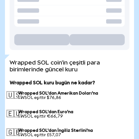
Wrapped SOL coin'in çeşitli para
birimlerinde güncel kuru
Wrapped SOL kuru bugün ne kadar?
Wrapped SOL'dan Amerikan Doları'na
🇺🇸
1 WSOL eşittir $76,86
Wrapped SOL'dan Euro'na
🇪🇺
1 WSOL eşittir €66,79
Wrapped SOL'dan İngiliz Sterlini'na
🇬🇧
1 WSOL eşittir £57,07