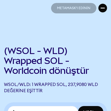
METAMASK'I EDİNİN
METAMASK'I EDİNİN
(WSOL - WLD)
Wrapped SOL -
Worldcoin dönüştür
WSOL/WLD: 1 WRAPPED SOL, 237,9080 WLD
DEĞERINE EŞITTIR