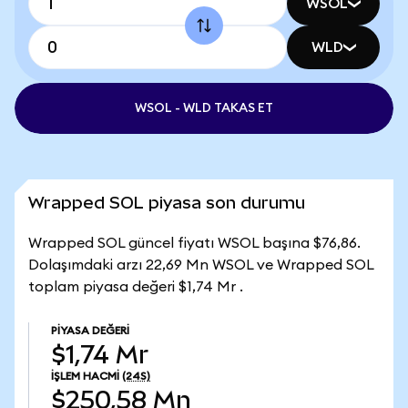
WSOL
WLD
WSOL - WLD TAKAS ET
Wrapped SOL piyasa son durumu
Wrapped SOL güncel fiyatı WSOL başına $76,86.
Dolaşımdaki arzı 22,69 Mn WSOL ve Wrapped SOL
toplam piyasa değeri $1,74 Mr .
PIYASA DEĞERI
$1,74 Mr
İŞLEM HACMI
(24S)
$250,58 Mn