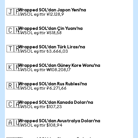
Wrapped SOL'dan Japon Yeni'na
🇯🇵
1 WSOL eşittir ¥12.128,9
Wrapped SOL'dan Çin Yuanı'na
🇨🇳
1 WSOL eşittir ¥518,58
Wrapped SOL'dan Türk Lirası'na
🇹🇷
1 WSOL eşittir ₺3.666,03
Wrapped SOL'dan Güney Kore Wonu'na
🇰🇷
1 WSOL eşittir ₩108.208,17
Wrapped SOL'dan Rus Rublesi'na
🇷🇺
1 WSOL eşittir ₽6.271,66
Wrapped SOL'dan Kanada Doları'na
🇨🇦
1 WSOL eşittir $107,23
Wrapped SOL'dan Avustralya Doları'na
🇦🇺
1 WSOL eşittir $108,94