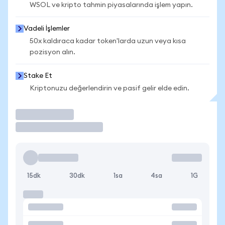
WSOL ve kripto tahmin piyasalarında işlem yapın.
Vadeli İşlemler
50x kaldıraca kadar token'larda uzun veya kısa
pozisyon alın.
Stake Et
Kriptonuzu değerlendirin ve pasif gelir elde edin.
İşlem Yap
15dk
30dk
1sa
4sa
1G