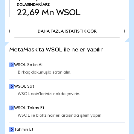
DOLAŞIMDAKI ARZ
22,69 Mn
WSOL
DAHA FAZLA İSTATİSTİK GÖR
DAHA FAZLA İSTATİSTİK GÖR
MetaMask'ta WSOL ile neler yapılır
WSOL Satın Al
Birkaç dokunuşla satın alın.
WSOL Sat
WSOL coin'lerinizi nakde çevirin.
WSOL Takas Et
WSOL ile blokzincirleri arasında işlem yapın.
Tahmin Et