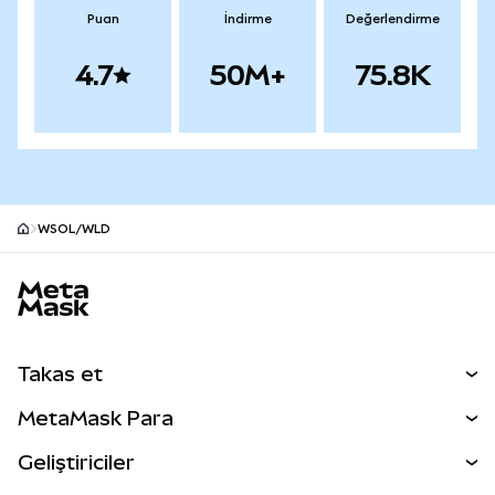
Puan
İndirme
Değerlendirme
4.7
50M+
75.8K
WSOL/WLD
MetaMask site alt bilgisi
Takas et
Takas İşlemleri
MetaMask Para
Tahmin Et
YENİ
Kripto Al
Geliştiriciler
Perps
YENİ
MetaMask Kart
Dökümantasyon