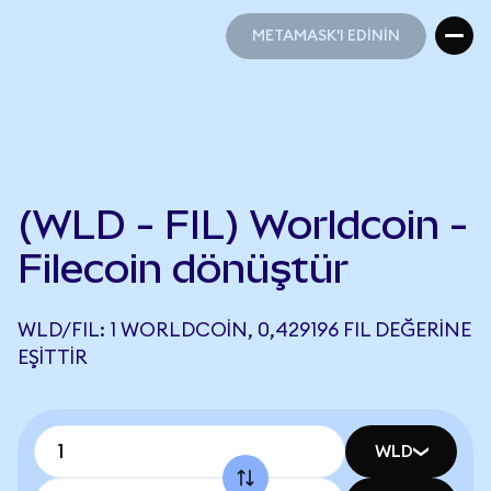
METAMASK'I EDİNİN
METAMASK'I EDİNİN
(WLD - FIL) Worldcoin -
Filecoin dönüştür
WLD/FIL: 1 WORLDCOIN, 0,429196 FIL DEĞERINE
EŞITTIR
WLD