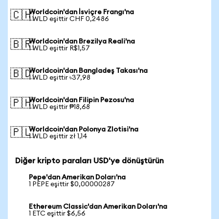
Worldcoin'dan İsviçre Frangı'na
🇨🇭
1 WLD eşittir CHF 0,2486
Worldcoin'dan Brezilya Reali'na
🇧🇷
1 WLD eşittir R$1,57
Worldcoin'dan Bangladeş Takası'na
🇧🇩
1 WLD eşittir ৳37,98
Worldcoin'dan Filipin Pezosu'na
🇵🇭
1 WLD eşittir ₱18,68
Worldcoin'dan Polonya Zlotisi'na
🇵🇱
1 WLD eşittir zł 1,14
Diğer kripto paraları USD'ye dönüştürün
Pepe'dan Amerikan Doları'na
1 PEPE eşittir $0,00000287
Ethereum Classic'dan Amerikan Doları'na
1 ETC eşittir $6,56