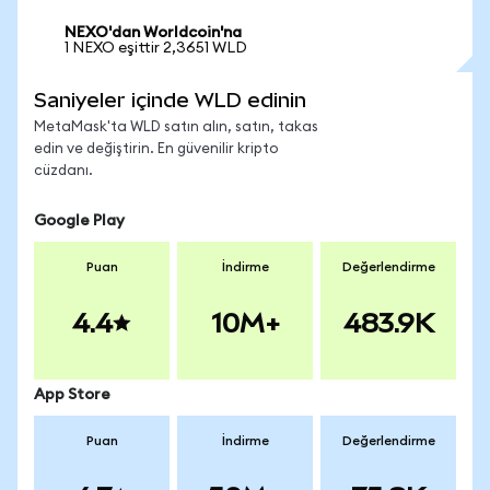
NEXO'dan Worldcoin'na
1 NEXO eşittir 2,3651 WLD
Saniyeler içinde WLD edinin
MetaMask'ta WLD satın alın, satın, takas
edin ve değiştirin. En güvenilir kripto
cüzdanı.
Google Play
Puan
İndirme
Değerlendirme
4.4
10M+
483.9K
App Store
Puan
İndirme
Değerlendirme