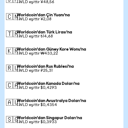
🇯🇵
1 WLD eşittir ¥48,56
Worldcoin'dan Çin Yuanı'na
🇨🇳
1 WLD eşittir ¥2,08
Worldcoin'dan Türk Lirası'na
🇹🇷
1 WLD eşittir ₺14,68
Worldcoin'dan Güney Kore Wonu'na
🇰🇷
1 WLD eşittir ₩433,22
Worldcoin'dan Rus Rublesi'na
🇷🇺
1 WLD eşittir ₽25,31
Worldcoin'dan Kanada Doları'na
🇨🇦
1 WLD eşittir $0,4293
Worldcoin'dan Avustralya Doları'na
🇦🇺
1 WLD eşittir $0,4354
Worldcoin'dan Singapur Doları'na
🇸🇬
1 WLD eşittir $0,3933