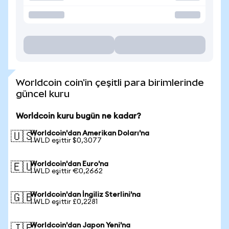
Worldcoin coin'in çeşitli para birimlerinde
güncel kuru
Worldcoin kuru bugün ne kadar?
Worldcoin'dan Amerikan Doları'na
🇺🇸
1 WLD eşittir $0,3077
Worldcoin'dan Euro'na
🇪🇺
1 WLD eşittir €0,2662
Worldcoin'dan İngiliz Sterlini'na
🇬🇧
1 WLD eşittir £0,2281
Worldcoin'dan Japon Yeni'na