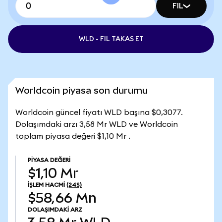
FIL
WLD - FIL TAKAS ET
Worldcoin piyasa son durumu
Worldcoin güncel fiyatı WLD başına $0,3077.
Dolaşımdaki arzı 3,58 Mr WLD ve Worldcoin
toplam piyasa değeri $1,10 Mr .
PIYASA DEĞERI
$1,10 Mr
İŞLEM HACMI
(24S)
$58,66 Mn
DOLAŞIMDAKI ARZ