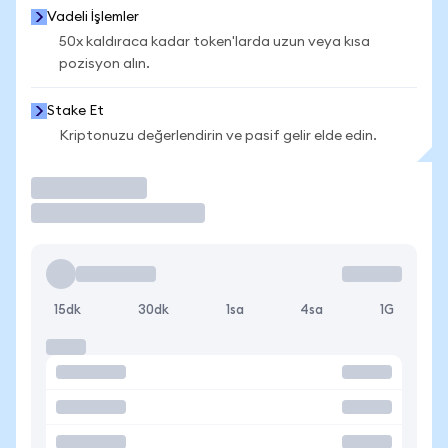
Vadeli İşlemler
50x kaldıraca kadar token'larda uzun veya kısa
pozisyon alın.
Stake Et
Kriptonuzu değerlendirin ve pasif gelir elde edin.
İşlem Yap
15dk
30dk
1sa
4sa
1G