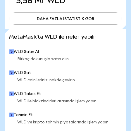
3,58 Mr
WLD
DAHA FAZLA İSTATİSTİK GÖR
DAHA FAZLA İSTATİSTİK GÖR
MetaMask'ta WLD ile neler yapılır
WLD Satın Al
Birkaç dokunuşla satın alın.
WLD Sat
WLD coin'lerinizi nakde çevirin.
WLD Takas Et
WLD ile blokzincirleri arasında işlem yapın.
Tahmin Et
WLD ve kripto tahmin piyasalarında işlem yapın.