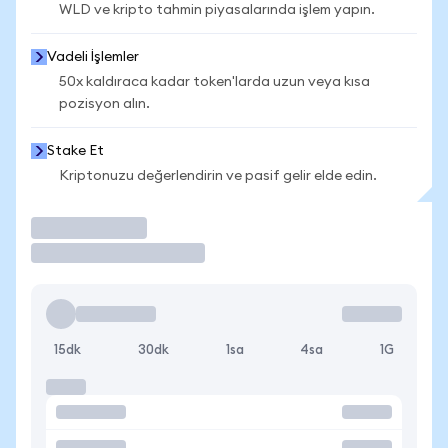
WLD ve kripto tahmin piyasalarında işlem yapın.
Vadeli İşlemler
50x kaldıraca kadar token'larda uzun veya kısa
pozisyon alın.
Stake Et
Kriptonuzu değerlendirin ve pasif gelir elde edin.
İşlem Yap
15dk
30dk
1sa
4sa
1G