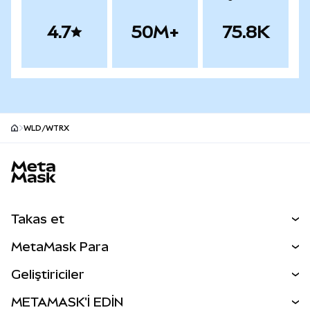
4.7
50M+
75.8K
WLD/WTRX
MetaMask site alt bilgisi
Takas et
Takas İşlemleri
MetaMask Para
Tahmin Et
YENİ
Kripto Al
Geliştiriciler
Perps
YENİ
MetaMask Kart
Dökümantasyon
METAMASK'İ EDİN
RWA'lar