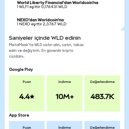
World Liberty Financial'dan Worldcoin'na
1 WLFI eşittir 0,176431 WLD
NEXO'dan Worldcoin'na
1 NEXO eşittir 2,3767 WLD
Saniyeler içinde WLD edinin
MetaMask'ta WLD satın alın, satın, takas
edin ve değiştirin. En güvenilir kripto
cüzdanı.
Google Play
Puan
İndirme
Değerlendirme
4.4
10M+
483.7K
App Store
Puan
İndirme
Değerlendirme