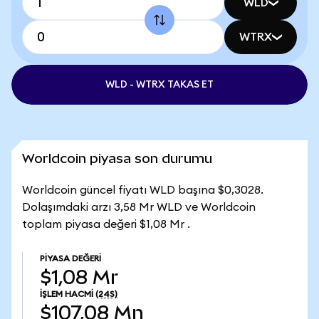
WLD
WTRX
WLD - WTRX TAKAS ET
Worldcoin piyasa son durumu
Worldcoin güncel fiyatı WLD başına $0,3028.
Dolaşımdaki arzı 3,58 Mr WLD ve Worldcoin
toplam piyasa değeri $1,08 Mr .
PIYASA DEĞERI
$1,08 Mr
İŞLEM HACMI
(24S)
$107,08 Mn