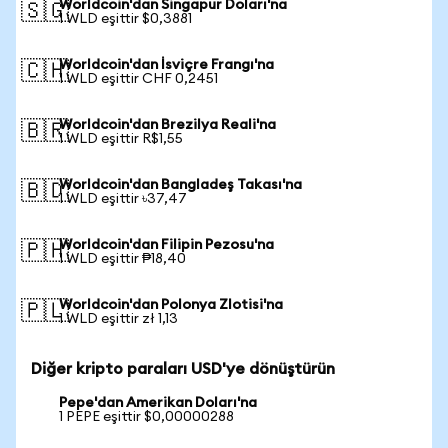
Worldcoin'dan Singapur Doları'na
🇸🇬
1 WLD eşittir $0,3881
Worldcoin'dan İsviçre Frangı'na
🇨🇭
1 WLD eşittir CHF 0,2451
Worldcoin'dan Brezilya Reali'na
🇧🇷
1 WLD eşittir R$1,55
Worldcoin'dan Bangladeş Takası'na
🇧🇩
1 WLD eşittir ৳37,47
Worldcoin'dan Filipin Pezosu'na
🇵🇭
1 WLD eşittir ₱18,40
Worldcoin'dan Polonya Zlotisi'na
🇵🇱
1 WLD eşittir zł 1,13
Diğer kripto paraları USD'ye dönüştürün
Pepe'dan Amerikan Doları'na
1 PEPE eşittir $0,00000288