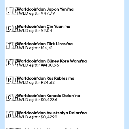
Worldcoin'dan Japon Yeni'na
🇯🇵
1 WLD eşittir ¥47,79
Worldcoin'dan Çin Yuanı'na
🇨🇳
1 WLD eşittir ¥2,04
Worldcoin'dan Türk Lirası'na
🇹🇷
1 WLD eşittir ₺14,41
Worldcoin'dan Güney Kore Wonu'na
🇰🇷
1 WLD eşittir ₩430,96
Worldcoin'dan Rus Rublesi'na
🇷🇺
1 WLD eşittir ₽24,62
Worldcoin'dan Kanada Doları'na
🇨🇦
1 WLD eşittir $0,4236
Worldcoin'dan Avustralya Doları'na
🇦🇺
1 WLD eşittir $0,4299