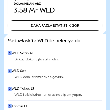
DOLAŞIMDAKI ARZ
3,58 Mr
WLD
DAHA FAZLA İSTATİSTİK GÖR
DAHA FAZLA İSTATİSTİK GÖR
MetaMask'ta WLD ile neler yapılır
WLD Satın Al
Birkaç dokunuşla satın alın.
WLD Sat
WLD coin'lerinizi nakde çevirin.
WLD Takas Et
WLD ile blokzincirleri arasında işlem yapın.
Tahmin Et