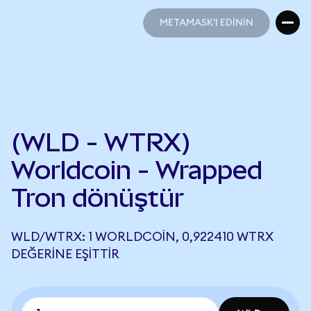
METAMASK'I EDİNİN
METAMASK'I EDİNİN
(WLD - WTRX)
Worldcoin - Wrapped
Tron dönüştür
WLD/WTRX: 1 WORLDCOIN, 0,922410 WTRX
DEĞERINE EŞITTIR