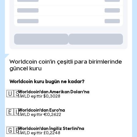
Worldcoin coin'in çeşitli para birimlerinde
güncel kuru
Worldcoin kuru bugün ne kadar?
Worldcoin'dan Amerikan Doları'na
🇺🇸
1 WLD eşittir $0,3028
Worldcoin'dan Euro'na
🇪🇺
1 WLD eşittir €0,2622
Worldcoin'dan İngiliz Sterlini'na
🇬🇧
1 WLD eşittir £0,2248