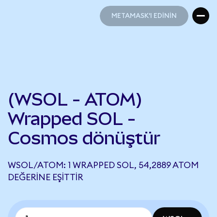
METAMASK'I EDİNİN
METAMASK'I EDİNİN
(WSOL - ATOM)
Wrapped SOL -
Cosmos dönüştür
WSOL/ATOM: 1 WRAPPED SOL, 54,2889 ATOM
DEĞERINE EŞITTIR