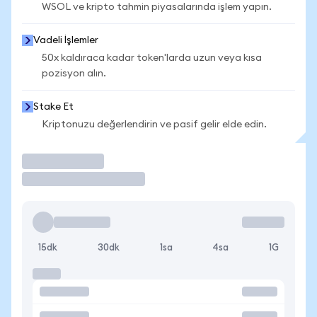
WSOL ve kripto tahmin piyasalarında işlem yapın.
Vadeli İşlemler
50x kaldıraca kadar token'larda uzun veya kısa
pozisyon alın.
Stake Et
Kriptonuzu değerlendirin ve pasif gelir elde edin.
İşlem Yap
15dk
30dk
1sa
4sa
1G