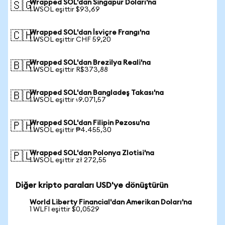
Wrapped SOL'dan Singapur Doları'na
🇸🇬
1 WSOL eşittir $93,69
Wrapped SOL'dan İsviçre Frangı'na
🇨🇭
1 WSOL eşittir CHF 59,20
Wrapped SOL'dan Brezilya Reali'na
🇧🇷
1 WSOL eşittir R$373,88
Wrapped SOL'dan Bangladeş Takası'na
🇧🇩
1 WSOL eşittir ৳9.071,57
Wrapped SOL'dan Filipin Pezosu'na
🇵🇭
1 WSOL eşittir ₱4.455,30
Wrapped SOL'dan Polonya Zlotisi'na
🇵🇱
1 WSOL eşittir zł 272,55
Diğer kripto paraları USD'ye dönüştürün
World Liberty Financial'dan Amerikan Doları'na
1 WLFI eşittir $0,0529