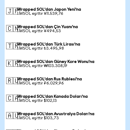
Wrapped SOL'dan Japon Yeni'na
🇯🇵
1 WSOL eşittir ¥11.539,76
Wrapped SOL'dan Çin Yuanı'na
🇨🇳
1 WSOL eşittir ¥494,53
Wrapped SOL'dan Türk Lirası'na
🇹🇷
1 WSOL eşittir ₺3.495,98
Wrapped SOL'dan Güney Kore Wonu'na
🇰🇷
1 WSOL eşittir ₩103.308,19
Wrapped SOL'dan Rus Rublesi'na
🇷🇺
1 WSOL eşittir ₽6.029,96
Wrapped SOL'dan Kanada Doları'na
🇨🇦
1 WSOL eşittir $102,13
Wrapped SOL'dan Avustralya Doları'na
🇦🇺
1 WSOL eşittir $103,73