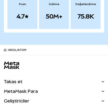
Puan
İndirme
Değerlendirme
4.7
50M+
75.8K
WSOL/ATOM
MetaMask site alt bilgisi
Takas et
Takas İşlemleri
MetaMask Para
Tahmin Et
YENİ
Kripto Al
Geliştiriciler
Perps
YENİ
MetaMask Kart
Dökümantasyon