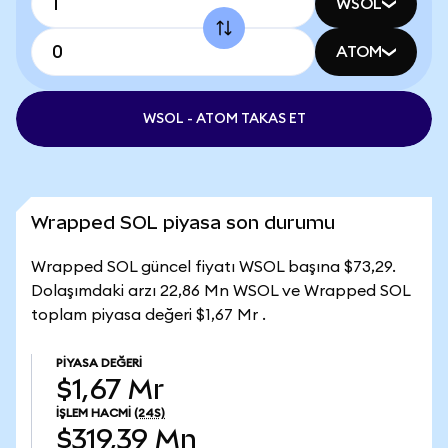
WSOL
ATOM
WSOL - ATOM TAKAS ET
Wrapped SOL piyasa son durumu
Wrapped SOL güncel fiyatı WSOL başına $73,29.
Dolaşımdaki arzı 22,86 Mn WSOL ve Wrapped SOL
toplam piyasa değeri $1,67 Mr .
PIYASA DEĞERI
$1,67 Mr
İŞLEM HACMI
(24S)
$319,39 Mn