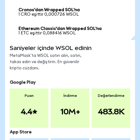
Cronos'dan Wrapped SOL'na
1 CRO eşittir 0,000726 WSOL
Ethereum Classic'dan Wrapped SOL'na
1 ETC eşittir 0,088416 WSOL
Saniyeler içinde WSOL edinin
MetaMask'ta WSOL satın alın, satın,
takas edin ve değiştirin. En güvenilir
kripto cüzdanı.
Google Play
Puan
İndirme
Değerlendirme
4.4
10M+
483.8K
App Store