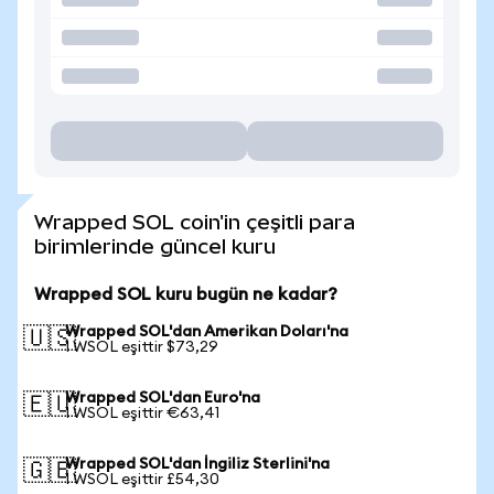
Wrapped SOL coin'in çeşitli para
birimlerinde güncel kuru
Wrapped SOL kuru bugün ne kadar?
Wrapped SOL'dan Amerikan Doları'na
🇺🇸
1 WSOL eşittir $73,29
Wrapped SOL'dan Euro'na
🇪🇺
1 WSOL eşittir €63,41
Wrapped SOL'dan İngiliz Sterlini'na
🇬🇧
1 WSOL eşittir £54,30