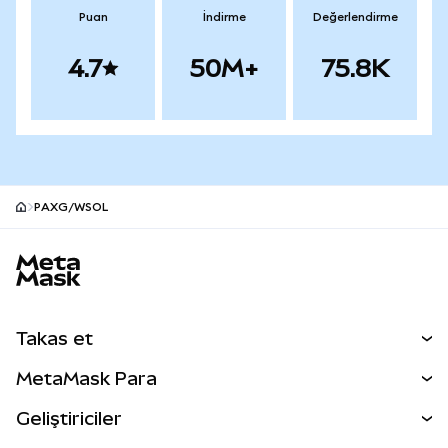
Puan
İndirme
Değerlendirme
4.7
50M+
75.8K
PAXG/WSOL
MetaMask site alt bilgisi
Takas et
Takas İşlemleri
MetaMask Para
Tahmin Et
YENİ
Kripto Al
Geliştiriciler
Perps
YENİ
MetaMask Kart
Dökümantasyon