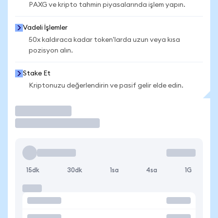
PAXG ve kripto tahmin piyasalarında işlem yapın.
Vadeli İşlemler
50x kaldıraca kadar token'larda uzun veya kısa
pozisyon alın.
Stake Et
Kriptonuzu değerlendirin ve pasif gelir elde edin.
İşlem Yap
15dk
30dk
1sa
4sa
1G