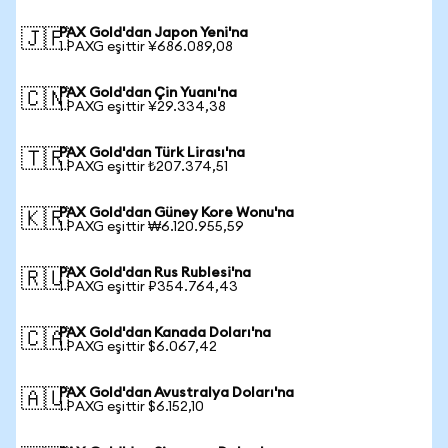
PAX Gold'dan Japon Yeni'na
🇯🇵
1 PAXG eşittir ¥686.089,08
PAX Gold'dan Çin Yuanı'na
🇨🇳
1 PAXG eşittir ¥29.334,38
PAX Gold'dan Türk Lirası'na
🇹🇷
1 PAXG eşittir ₺207.374,51
PAX Gold'dan Güney Kore Wonu'na
🇰🇷
1 PAXG eşittir ₩6.120.955,59
PAX Gold'dan Rus Rublesi'na
🇷🇺
1 PAXG eşittir ₽354.764,43
PAX Gold'dan Kanada Doları'na
🇨🇦
1 PAXG eşittir $6.067,42
PAX Gold'dan Avustralya Doları'na
🇦🇺
1 PAXG eşittir $6.152,10