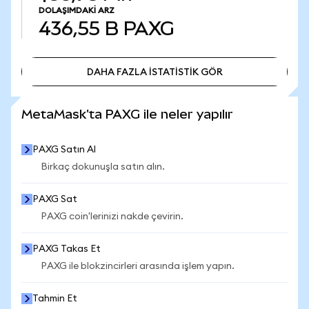
DOLAŞIMDAKI ARZ
436,55 B
PAXG
DAHA FAZLA İSTATİSTİK GÖR
DAHA FAZLA İSTATİSTİK GÖR
MetaMask'ta PAXG ile neler yapılır
PAXG Satın Al
Birkaç dokunuşla satın alın.
PAXG Sat
PAXG coin'lerinizi nakde çevirin.
PAXG Takas Et
PAXG ile blokzincirleri arasında işlem yapın.
Tahmin Et