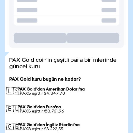
PAX Gold coin'in çeşitli para birimlerinde
güncel kuru
PAX Gold kuru bugün ne kadar?
PAX Gold'dan Amerikan Doları'na
🇺🇸
1 PAXG eşittir $4.347,70
PAX Gold'dan Euro'na
🇪🇺
1 PAXG eşittir €3.761,96
PAX Gold'dan İngiliz Sterlini'na
🇬🇧
1 PAXG eşittir £3.222,55