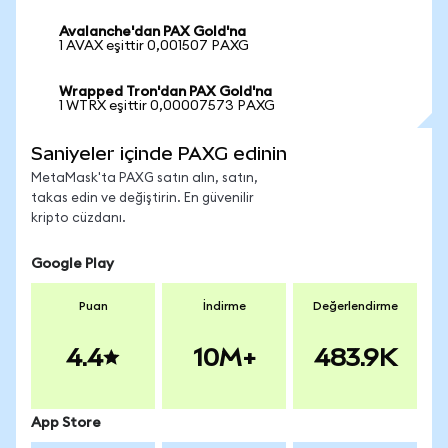
Avalanche'dan PAX Gold'na
1 AVAX eşittir 0,001507 PAXG
Wrapped Tron'dan PAX Gold'na
1 WTRX eşittir 0,00007573 PAXG
Saniyeler içinde PAXG edinin
MetaMask'ta PAXG satın alın, satın,
takas edin ve değiştirin. En güvenilir
kripto cüzdanı.
Google Play
Puan
İndirme
Değerlendirme
4.4
10M+
483.9K
App Store