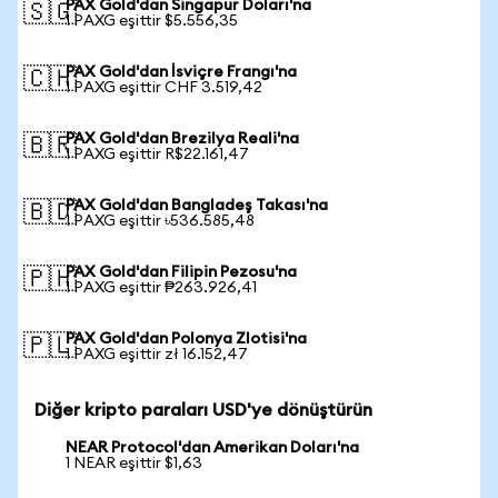
PAX Gold'dan Singapur Doları'na
🇸🇬
1 PAXG eşittir $5.556,35
PAX Gold'dan İsviçre Frangı'na
🇨🇭
1 PAXG eşittir CHF 3.519,42
PAX Gold'dan Brezilya Reali'na
🇧🇷
1 PAXG eşittir R$22.161,47
PAX Gold'dan Bangladeş Takası'na
🇧🇩
1 PAXG eşittir ৳536.585,48
PAX Gold'dan Filipin Pezosu'na
🇵🇭
1 PAXG eşittir ₱263.926,41
PAX Gold'dan Polonya Zlotisi'na
🇵🇱
1 PAXG eşittir zł 16.152,47
Diğer kripto paraları USD'ye dönüştürün
NEAR Protocol'dan Amerikan Doları'na
1 NEAR eşittir $1,63