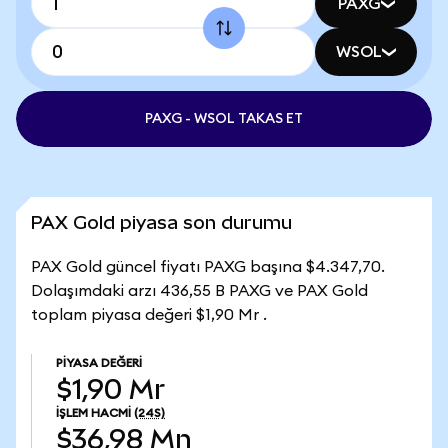
PAXG
WSOL
PAXG - WSOL TAKAS ET
PAX Gold piyasa son durumu
PAX Gold güncel fiyatı PAXG başına $4.347,70.
Dolaşımdaki arzı 436,55 B PAXG ve PAX Gold
toplam piyasa değeri $1,90 Mr .
PIYASA DEĞERI
$1,90 Mr
İŞLEM HACMI
(24S)
$36,98 Mn