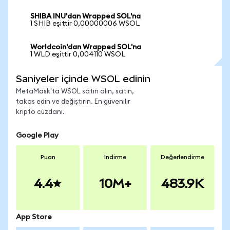
SHIBA INU'dan Wrapped SOL'na
1 SHIB eşittir 0,00000006 WSOL
Worldcoin'dan Wrapped SOL'na
1 WLD eşittir 0,004110 WSOL
Saniyeler içinde WSOL edinin
MetaMask'ta WSOL satın alın, satın,
takas edin ve değiştirin. En güvenilir
kripto cüzdanı.
Google Play
Puan
İndirme
Değerlendirme
4.4
10M+
483.9K
App Store