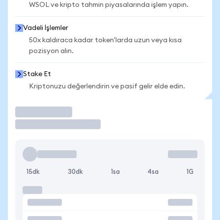
WSOL ve kripto tahmin piyasalarında işlem yapın.
Vadeli İşlemler
50x kaldıraca kadar token'larda uzun veya kısa
pozisyon alın.
Stake Et
Kriptonuzu değerlendirin ve pasif gelir elde edin.
İşlem Yap
15dk
30dk
1sa
4sa
1G