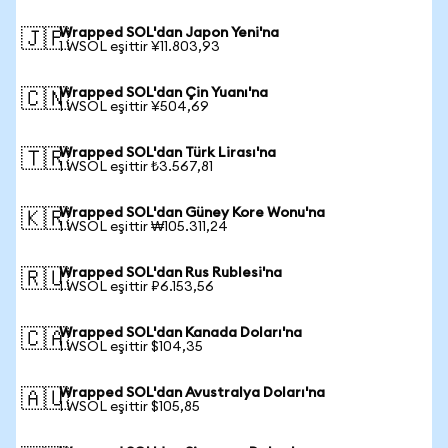
Wrapped SOL'dan Japon Yeni'na
🇯🇵
1 WSOL eşittir ¥11.803,93
Wrapped SOL'dan Çin Yuanı'na
🇨🇳
1 WSOL eşittir ¥504,69
Wrapped SOL'dan Türk Lirası'na
🇹🇷
1 WSOL eşittir ₺3.567,81
Wrapped SOL'dan Güney Kore Wonu'na
🇰🇷
1 WSOL eşittir ₩105.311,24
Wrapped SOL'dan Rus Rublesi'na
🇷🇺
1 WSOL eşittir ₽6.153,56
Wrapped SOL'dan Kanada Doları'na
🇨🇦
1 WSOL eşittir $104,35
Wrapped SOL'dan Avustralya Doları'na
🇦🇺
1 WSOL eşittir $105,85