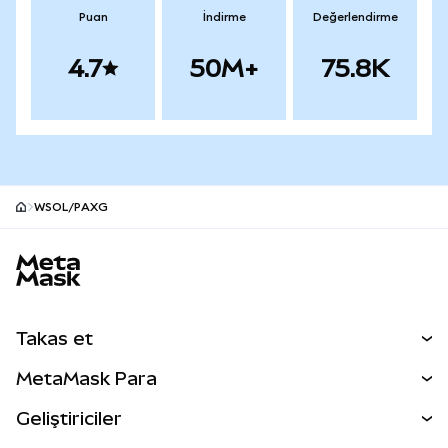
Puan
İndirme
Değerlendirme
4.7
50M+
75.8K
WSOL/PAXG
MetaMask site alt bilgisi
Takas et
Takas İşlemleri
MetaMask Para
Tahmin Et
YENİ
Kripto Al
Geliştiriciler
Perps
YENİ
MetaMask Kart
Dökümantasyon