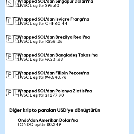
Wrapped SOL'dan Singapur Doları'na
🇸🇬
1 WSOL eşittir $95,60
Wrapped SOL'dan İsviçre Frangı'na
🇨🇭
1 WSOL eşittir CHF 60,44
Wrapped SOL'dan Brezilya Reali'na
🇧🇷
1 WSOL eşittir R$381,28
Wrapped SOL'dan Bangladeş Takası'na
🇧🇩
1 WSOL eşittir ৳9.231,68
Wrapped SOL'dan Filipin Pezosu'na
🇵🇭
1 WSOL eşittir ₱4.540,78
Wrapped SOL'dan Polonya Zlotisi'na
🇵🇱
1 WSOL eşittir zł 277,90
Diğer kripto paraları USD'ye dönüştürün
Ondo'dan Amerikan Doları'na
1 ONDO eşittir $0,349