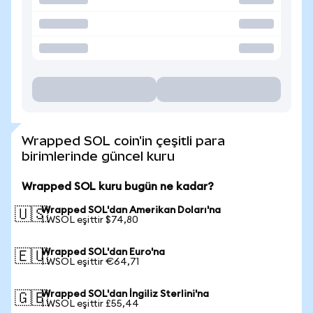
Wrapped SOL coin'in çeşitli para
birimlerinde güncel kuru
Wrapped SOL kuru bugün ne kadar?
Wrapped SOL'dan Amerikan Doları'na
🇺🇸
1 WSOL eşittir $74,80
Wrapped SOL'dan Euro'na
🇪🇺
1 WSOL eşittir €64,71
Wrapped SOL'dan İngiliz Sterlini'na
🇬🇧
1 WSOL eşittir £55,44