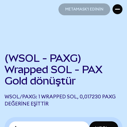
METAMASK'I EDİNİN
METAMASK'I EDİNİN
(WSOL - PAXG)
Wrapped SOL - PAX
Gold dönüştür
WSOL/PAXG: 1 WRAPPED SOL, 0,017230 PAXG
DEĞERINE EŞITTIR