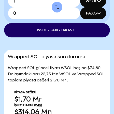
WSOL
PAXG
WSOL - PAXG TAKAS ET
Wrapped SOL piyasa son durumu
Wrapped SOL güncel fiyatı WSOL başına $74,80.
Dolaşımdaki arzı 22,75 Mn WSOL ve Wrapped SOL
toplam piyasa değeri $1,70 Mr .
PIYASA DEĞERI
$1,70 Mr
İŞLEM HACMI
(24S)
$314,06 Mn