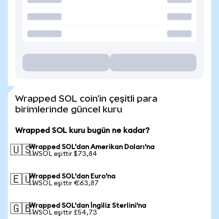
Wrapped SOL coin'in çeşitli para
birimlerinde güncel kuru
Wrapped SOL kuru bugün ne kadar?
Wrapped SOL'dan Amerikan Doları'na
🇺🇸
1 WSOL eşittir $73,84
Wrapped SOL'dan Euro'na
🇪🇺
1 WSOL eşittir €63,87
Wrapped SOL'dan İngiliz Sterlini'na
🇬🇧
1 WSOL eşittir £54,73