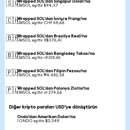
Wrapped SOL'dan Singapur Doları'na
🇸🇬
1 WSOL eşittir $94,37
Wrapped SOL'dan İsviçre Frangı'na
🇨🇭
1 WSOL eşittir CHF 59,66
Wrapped SOL'dan Brezilya Reali'na
🇧🇷
1 WSOL eşittir R$376,41
Wrapped SOL'dan Bangladeş Takası'na
🇧🇩
1 WSOL eşittir ৳9.139,65
Wrapped SOL'dan Filipin Pezosu'na
🇵🇭
1 WSOL eşittir ₱4.482,38
Wrapped SOL'dan Polonya Zlotisi'na
🇵🇱
1 WSOL eşittir zł 274,56
Diğer kripto paraları USD'ye dönüştürün
Ondo'dan Amerikan Doları'na
1 ONDO eşittir $0,349