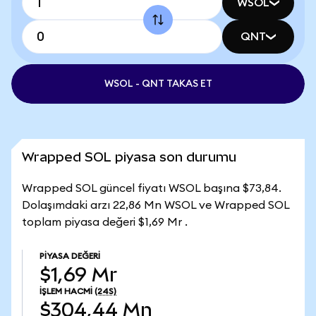
WSOL
QNT
WSOL - QNT TAKAS ET
Wrapped SOL piyasa son durumu
Wrapped SOL güncel fiyatı WSOL başına $73,84.
Dolaşımdaki arzı 22,86 Mn WSOL ve Wrapped SOL
toplam piyasa değeri $1,69 Mr .
PIYASA DEĞERI
$1,69 Mr
İŞLEM HACMI
(24S)
$304,44 Mn