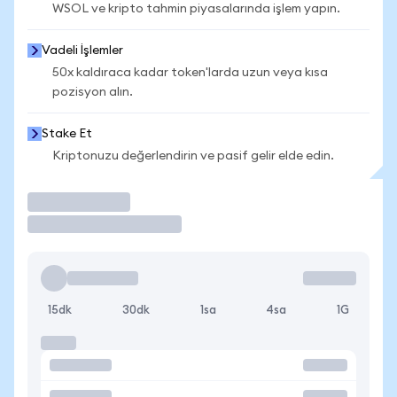
WSOL ve kripto tahmin piyasalarında işlem yapın.
Vadeli İşlemler
50x kaldıraca kadar token'larda uzun veya kısa
pozisyon alın.
Stake Et
Kriptonuzu değerlendirin ve pasif gelir elde edin.
İşlem Yap
15dk
30dk
1sa
4sa
1G