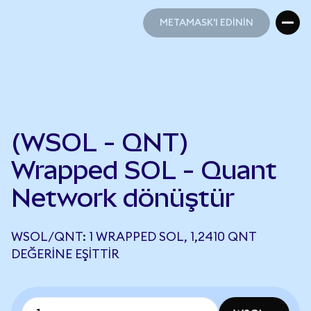
METAMASK'I EDİNİN
METAMASK'I EDİNİN
(WSOL - QNT)
Wrapped SOL - Quant
Network dönüştür
WSOL/QNT: 1 WRAPPED SOL, 1,2410 QNT
DEĞERINE EŞITTIR