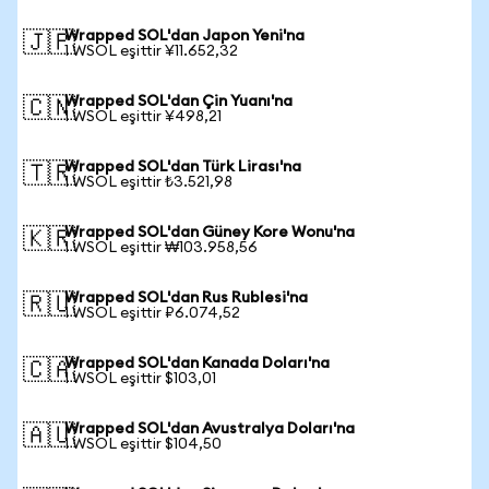
Wrapped SOL'dan Japon Yeni'na
🇯🇵
1 WSOL eşittir ¥11.652,32
Wrapped SOL'dan Çin Yuanı'na
🇨🇳
1 WSOL eşittir ¥498,21
Wrapped SOL'dan Türk Lirası'na
🇹🇷
1 WSOL eşittir ₺3.521,98
Wrapped SOL'dan Güney Kore Wonu'na
🇰🇷
1 WSOL eşittir ₩103.958,56
Wrapped SOL'dan Rus Rublesi'na
🇷🇺
1 WSOL eşittir ₽6.074,52
Wrapped SOL'dan Kanada Doları'na
🇨🇦
1 WSOL eşittir $103,01
Wrapped SOL'dan Avustralya Doları'na
🇦🇺
1 WSOL eşittir $104,50