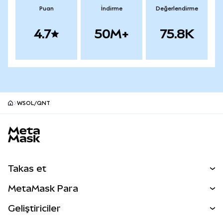
Puan
İndirme
Değerlendirme
4.7
50M+
75.8K
WSOL/QNT
MetaMask site alt bilgisi
Takas et
Takas İşlemleri
MetaMask Para
Tahmin Et
YENİ
Kripto Al
Geliştiriciler
Perps
YENİ
MetaMask Kart
Dökümantasyon