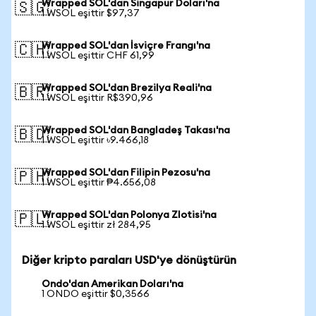
Wrapped SOL'dan Singapur Doları'na
🇸🇬
1 WSOL eşittir $97,37
Wrapped SOL'dan İsviçre Frangı'na
🇨🇭
1 WSOL eşittir CHF 61,99
Wrapped SOL'dan Brezilya Reali'na
🇧🇷
1 WSOL eşittir R$390,96
Wrapped SOL'dan Bangladeş Takası'na
🇧🇩
1 WSOL eşittir ৳9.466,18
Wrapped SOL'dan Filipin Pezosu'na
🇵🇭
1 WSOL eşittir ₱4.656,08
Wrapped SOL'dan Polonya Zlotisi'na
🇵🇱
1 WSOL eşittir zł 284,95
Diğer kripto paraları USD'ye dönüştürün
Ondo'dan Amerikan Doları'na
1 ONDO eşittir $0,3566