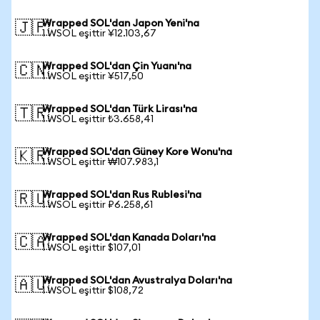
Wrapped SOL'dan Japon Yeni'na
🇯🇵
1 WSOL eşittir ¥12.103,67
Wrapped SOL'dan Çin Yuanı'na
🇨🇳
1 WSOL eşittir ¥517,50
Wrapped SOL'dan Türk Lirası'na
🇹🇷
1 WSOL eşittir ₺3.658,41
Wrapped SOL'dan Güney Kore Wonu'na
🇰🇷
1 WSOL eşittir ₩107.983,1
Wrapped SOL'dan Rus Rublesi'na
🇷🇺
1 WSOL eşittir ₽6.258,61
Wrapped SOL'dan Kanada Doları'na
🇨🇦
1 WSOL eşittir $107,01
Wrapped SOL'dan Avustralya Doları'na
🇦🇺
1 WSOL eşittir $108,72