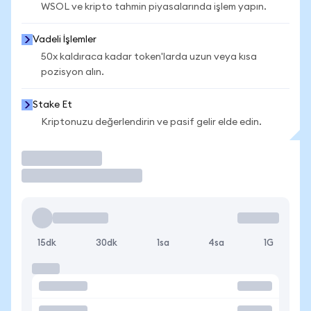
WSOL ve kripto tahmin piyasalarında işlem yapın.
Vadeli İşlemler
50x kaldıraca kadar token'larda uzun veya kısa
pozisyon alın.
Stake Et
Kriptonuzu değerlendirin ve pasif gelir elde edin.
İşlem Yap
15dk
30dk
1sa
4sa
1G