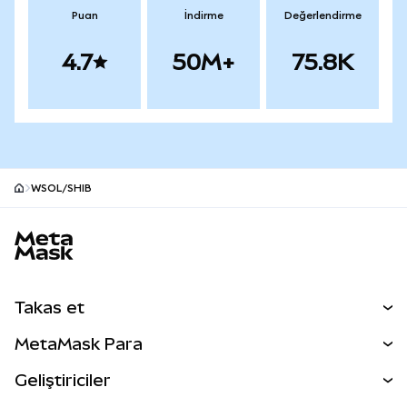
Puan
İndirme
Değerlendirme
4.7
50M+
75.8K
WSOL/SHIB
MetaMask site alt bilgisi
Takas et
Takas İşlemleri
MetaMask Para
Tahmin Et
YENİ
Kripto Al
Geliştiriciler
Perps
YENİ
MetaMask Kart
Dökümantasyon