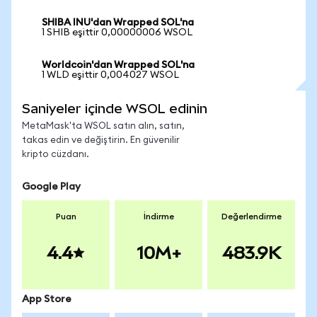
SHIBA INU'dan Wrapped SOL'na
1 SHIB eşittir 0,00000006 WSOL
Worldcoin'dan Wrapped SOL'na
1 WLD eşittir 0,004027 WSOL
Saniyeler içinde WSOL edinin
MetaMask'ta WSOL satın alın, satın,
takas edin ve değiştirin. En güvenilir
kripto cüzdanı.
Google Play
Puan
İndirme
Değerlendirme
4.4
10M+
483.9K
App Store