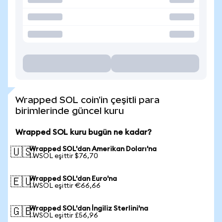
Wrapped SOL coin'in çeşitli para
birimlerinde güncel kuru
Wrapped SOL kuru bugün ne kadar?
Wrapped SOL'dan Amerikan Doları'na
🇺🇸
1 WSOL eşittir $76,70
Wrapped SOL'dan Euro'na
🇪🇺
1 WSOL eşittir €66,66
Wrapped SOL'dan İngiliz Sterlini'na
🇬🇧
1 WSOL eşittir £56,96