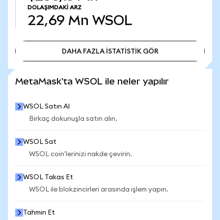
DOLAŞIMDAKI ARZ
22,69 Mn
WSOL
DAHA FAZLA İSTATİSTİK GÖR
DAHA FAZLA İSTATİSTİK GÖR
MetaMask'ta WSOL ile neler yapılır
WSOL Satın Al
Birkaç dokunuşla satın alın.
WSOL Sat
WSOL coin'lerinizi nakde çevirin.
WSOL Takas Et
WSOL ile blokzincirleri arasında işlem yapın.
Tahmin Et