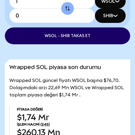
WSOL
SHIB
WSOL - SHIB TAKAS ET
Wrapped SOL piyasa son durumu
Wrapped SOL güncel fiyatı WSOL başına $76,70.
Dolaşımdaki arzı 22,69 Mn WSOL ve Wrapped SOL
toplam piyasa değeri $1,74 Mr .
PIYASA DEĞERI
$1,74 Mr
İŞLEM HACMI
(24S)
$260,13 Mn