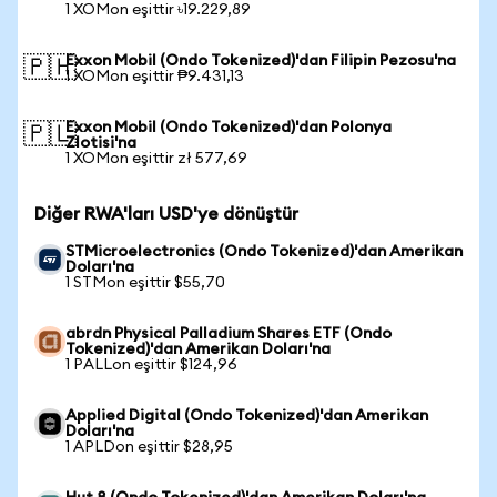
1 XOMon eşittir ৳19.229,89
Exxon Mobil (Ondo Tokenized)'dan Filipin Pezosu'na
🇵🇭
1 XOMon eşittir ₱9.431,13
Exxon Mobil (Ondo Tokenized)'dan Polonya
🇵🇱
Zlotisi'na
1 XOMon eşittir zł 577,69
Diğer RWA'ları USD'ye dönüştür
STMicroelectronics (Ondo Tokenized)'dan Amerikan
Doları'na
1 STMon eşittir $55,70
abrdn Physical Palladium Shares ETF (Ondo
Tokenized)'dan Amerikan Doları'na
1 PALLon eşittir $124,96
Applied Digital (Ondo Tokenized)'dan Amerikan
Doları'na
1 APLDon eşittir $28,95