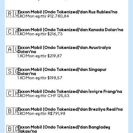
Exxon Mobil (Ondo Tokenized)'dan Rus Rublesi'na
🇷🇺
1 XOMon eşittir ₽12.780,84
Exxon Mobil (Ondo Tokenized)'dan Kanada Doları'na
🇨🇦
1 XOMon eşittir $216,73
Exxon Mobil (Ondo Tokenized)'dan Avustralya
🇦🇺
Doları'na
1 XOMon eşittir $219,87
Exxon Mobil (Ondo Tokenized)'dan Singapur
🇸🇬
Doları'na
1 XOMon eşittir $198,57
Exxon Mobil (Ondo Tokenized)'dan İsviçre Frangı'na
🇨🇭
1 XOMon eşittir CHF 125,53
Exxon Mobil (Ondo Tokenized)'dan Brezilya Reali'na
🇧🇷
1 XOMon eşittir R$791,98
Exxon Mobil (Ondo Tokenized)'dan Bangladeş
🇧🇩
Takası'na