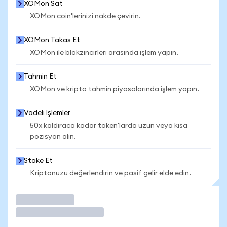
XOMon Sat
XOMon coin'lerinizi nakde çevirin.
XOMon Takas Et
XOMon ile blokzincirleri arasında işlem yapın.
Tahmin Et
XOMon ve kripto tahmin piyasalarında işlem yapın.
Vadeli İşlemler
50x kaldıraca kadar token'larda uzun veya kısa
pozisyon alın.
Stake Et
Kriptonuzu değerlendirin ve pasif gelir elde edin.
İşlem Yap