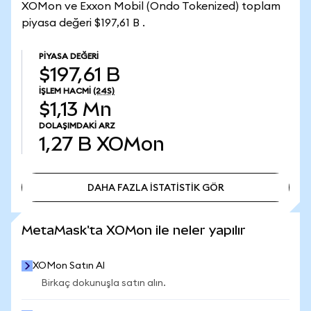
XOMon ve Exxon Mobil (Ondo Tokenized) toplam
piyasa değeri $197,61 B .
PIYASA DEĞERI
$197,61 B
İŞLEM HACMI
(24S)
$1,13 Mn
DOLAŞIMDAKI ARZ
1,27 B
XOMon
DAHA FAZLA İSTATİSTİK GÖR
DAHA FAZLA İSTATİSTİK GÖR
MetaMask'ta XOMon ile neler yapılır
XOMon Satın Al
Birkaç dokunuşla satın alın.