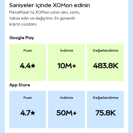
Saniyeler içinde XOMon edinin
MetaMask'ta XOMon satın alın, satın,
takas edin ve değiştirin. En güvenilir
kripto cüzdanı.
Google Play
Puan
İndirme
Değerlendirme
4.4
10M+
483.8K
App Store
Puan
İndirme
Değerlendirme
4.7
50M+
75.8K