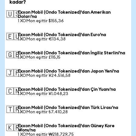
kadar?
Exxon Mobil (Ondo Tokenized)'dan Amerikan
🇺🇸
Doları'na
1 XOMon eşittir $155,36
Exxon Mobil (Ondo Tokenized)'dan Euro'na
🇪🇺
1 XOMon eşittir €134,38
Exxon Mobil (Ondo Tokenized)'dan İngiliz Sterlini'na
🇬🇧
1 XOMon eşittir £115,15
Exxon Mobil (Ondo Tokenized)'dan Japon Yeni'na
🇯🇵
1 XOMon eşittir ¥24.516,58
Exxon Mobil (Ondo Tokenized)'dan Çin Yuanı'na
🇨🇳
1 XOMon eşittir ¥1.048,23
Exxon Mobil (Ondo Tokenized)'dan Türk Lirası'na
🇹🇷
1 XOMon eşittir ₺7.410,28
Exxon Mobil (Ondo Tokenized)'dan Güney Kore
🇰🇷
Wonu'na
1 XOMon eşittir ₩218.729,75