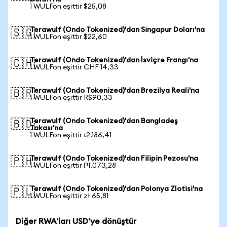
1 WULFon eşittir $25,08
Terawulf (Ondo Tokenized)'dan Singapur Doları'na
🇸🇬
1 WULFon eşittir $22,60
Terawulf (Ondo Tokenized)'dan İsviçre Frangı'na
🇨🇭
1 WULFon eşittir CHF 14,33
Terawulf (Ondo Tokenized)'dan Brezilya Reali'na
🇧🇷
1 WULFon eşittir R$90,33
Terawulf (Ondo Tokenized)'dan Bangladeş
🇧🇩
Takası'na
1 WULFon eşittir ৳2.186,41
Terawulf (Ondo Tokenized)'dan Filipin Pezosu'na
🇵🇭
1 WULFon eşittir ₱1.073,28
Terawulf (Ondo Tokenized)'dan Polonya Zlotisi'na
🇵🇱
1 WULFon eşittir zł 65,81
Diğer RWA'ları USD'ye dönüştür