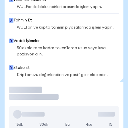
WULFon ile blokzincirleri arasında işlem yapın.
Tahmin Et
WULFon ve kripto tahmin piyasalarında işlem yapın.
Vadeli İşlemler
50x kaldıraca kadar token'larda uzun veya kısa
pozisyon alın.
Stake Et
Kriptonuzu değerlendirin ve pasif gelir elde edin.
İşlem Yap
15dk
30dk
1sa
4sa
1G