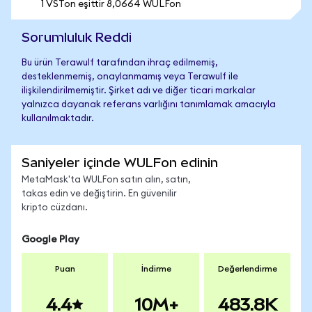
1 VSTon eşittir 8,0664 WULFon
Sorumluluk Reddi
Bu ürün Terawulf tarafından ihraç edilmemiş,
desteklenmemiş, onaylanmamış veya Terawulf ile
ilişkilendirilmemiştir. Şirket adı ve diğer ticari markalar
yalnızca dayanak referans varlığını tanımlamak amacıyla
kullanılmaktadır.
Saniyeler içinde WULFon edinin
MetaMask'ta WULFon satın alın, satın,
takas edin ve değiştirin. En güvenilir
kripto cüzdanı.
Google Play
Puan
İndirme
Değerlendirme
4.4
10M+
483.8K