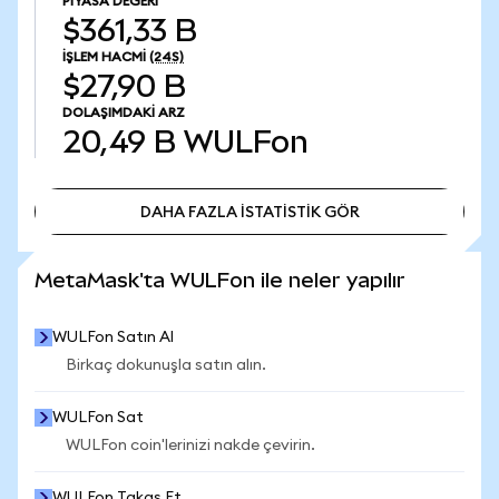
PIYASA DEĞERI
$361,33 B
İŞLEM HACMI
(24S)
$27,90 B
DOLAŞIMDAKI ARZ
20,49 B
WULFon
DAHA FAZLA İSTATİSTİK GÖR
DAHA FAZLA İSTATİSTİK GÖR
MetaMask'ta WULFon ile neler yapılır
WULFon Satın Al
Birkaç dokunuşla satın alın.
WULFon Sat
WULFon coin'lerinizi nakde çevirin.
WULFon Takas Et