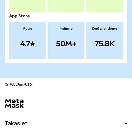
App Store
Puan
İndirme
Değerlendirme
4.7
50M+
75.8K
WULFon/USD
MetaMask site alt bilgisi
Takas et
Takas İşlemleri