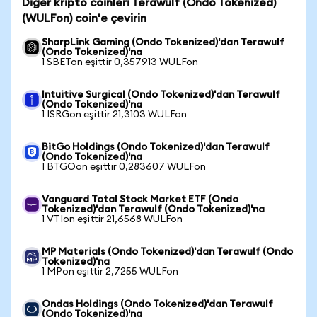
Diğer kripto coinleri Terawulf (Ondo Tokenized)
(WULFon) coin'e çevirin
SharpLink Gaming (Ondo Tokenized)'dan Terawulf
(Ondo Tokenized)'na
1 SBETon eşittir 0,357913 WULFon
Intuitive Surgical (Ondo Tokenized)'dan Terawulf
(Ondo Tokenized)'na
1 ISRGon eşittir 21,3103 WULFon
BitGo Holdings (Ondo Tokenized)'dan Terawulf
(Ondo Tokenized)'na
1 BTGOon eşittir 0,283607 WULFon
Vanguard Total Stock Market ETF (Ondo
Tokenized)'dan Terawulf (Ondo Tokenized)'na
1 VTIon eşittir 21,6568 WULFon
MP Materials (Ondo Tokenized)'dan Terawulf (Ondo
Tokenized)'na
1 MPon eşittir 2,7255 WULFon
Ondas Holdings (Ondo Tokenized)'dan Terawulf
(Ondo Tokenized)'na