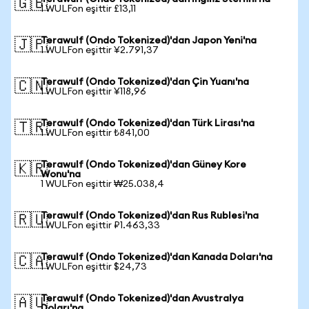
🇬🇧
1 WULFon eşittir £13,11
Terawulf (Ondo Tokenized)'dan Japon Yeni'na
🇯🇵
1 WULFon eşittir ¥2.791,37
Terawulf (Ondo Tokenized)'dan Çin Yuanı'na
🇨🇳
1 WULFon eşittir ¥118,96
Terawulf (Ondo Tokenized)'dan Türk Lirası'na
🇹🇷
1 WULFon eşittir ₺841,00
Terawulf (Ondo Tokenized)'dan Güney Kore
🇰🇷
Wonu'na
1 WULFon eşittir ₩25.038,4
Terawulf (Ondo Tokenized)'dan Rus Rublesi'na
🇷🇺
1 WULFon eşittir ₽1.463,33
Terawulf (Ondo Tokenized)'dan Kanada Doları'na
🇨🇦
1 WULFon eşittir $24,73
Terawulf (Ondo Tokenized)'dan Avustralya
🇦🇺
Doları'na