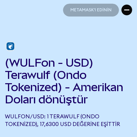
METAMASK'I EDİNİN
METAMASK'I EDİNİN
(WULFon - USD)
Terawulf (Ondo
Tokenized) - Amerikan
Doları dönüştür
WULFON/USD: 1 TERAWULF (ONDO
TOKENIZED), 17,6300 USD DEĞERINE EŞITTIR