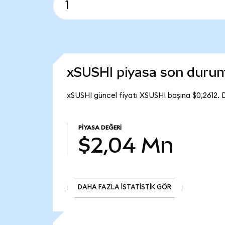
xSUSHI piyasa son duru
xSUSHI güncel fiyatı XSUSHI başına $0,2612.
PIYASA DEĞERI
$2,04 Mn
DAHA FAZLA İSTATİSTİK GÖR
DAHA FAZLA İSTATİSTİK GÖR