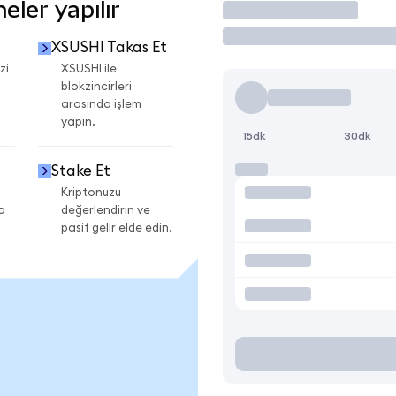
ler yapılır
İşlem Yap
XSUSHI Takas Et
zi
XSUSHI ile
blokzincirleri
arasında işlem
yapın.
15dk
30dk
Stake Et
Kriptonuzu
a
değerlendirin ve
pasif gelir elde edin.