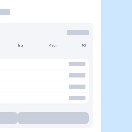
1sa
4sa
1G