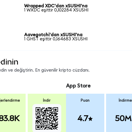
Wrapped XDC'dan xSUSHI'na
1 WXDC eşittir 0,102284 XSUSHI
Aavegotchi'dan xSUSHI'na
1 GHST eşittir 0,164683 XSUSHI
dinin
in ve değiştirin. En güvenilir kripto cüzdanı.
App Store
erlendirme
İndir
Puan
İndirme
83.8K
4.7
50M