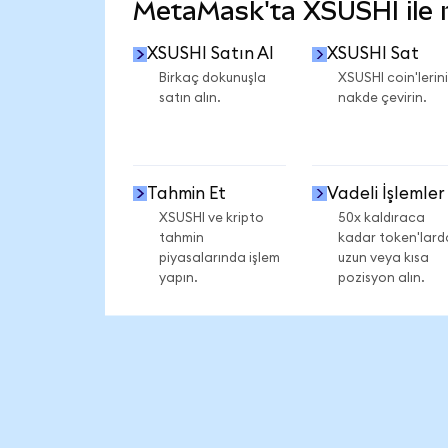
MetaMask'ta XSUSHI ile ne
XSUSHI Satın Al
XSUSHI Sat
Birkaç dokunuşla
XSUSHI coin'lerini
satın alın.
nakde çevirin.
Tahmin Et
Vadeli İşlemler
XSUSHI ve kripto
50x kaldıraca
tahmin
kadar token'lard
piyasalarında işlem
uzun veya kısa
yapın.
pozisyon alın.