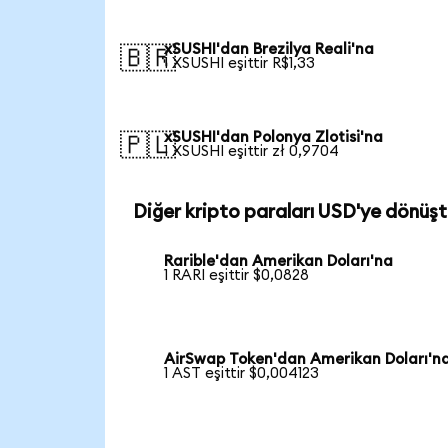
xSUSHI'dan Brezilya Reali'na
🇧🇷
1 XSUSHI eşittir R$1,33
xSUSHI'dan Polonya Zlotisi'na
🇵🇱
1 XSUSHI eşittir zł 0,9704
Diğer kripto paraları USD'ye dönüşt
Rarible'dan Amerikan Doları'na
1 RARI eşittir $0,0828
AirSwap Token'dan Amerikan Doları'n
1 AST eşittir $0,004123