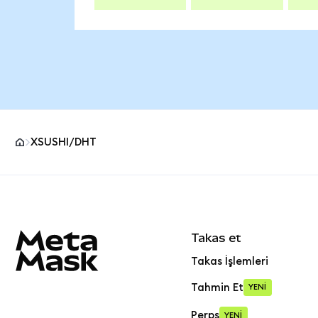
XSUSHI/DHT
MetaMask site alt bilgisi
Takas et
Takas İşlemleri
Tahmin Et
YENİ
Perps
YENİ