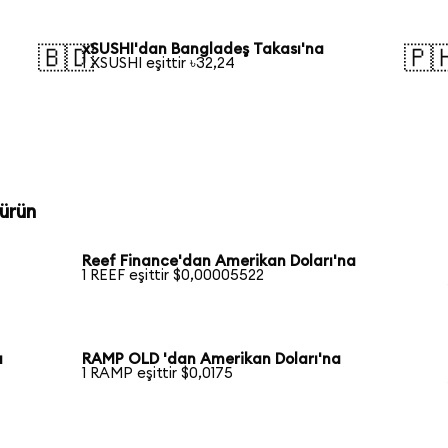
xSUSHI'dan Bangladeş Takası'na
🇧🇩
🇵
1 XSUSHI eşittir ৳32,24
ürün
Reef Finance'dan Amerikan Doları'na
1 REEF eşittir $0,00005522
a
RAMP OLD 'dan Amerikan Doları'na
1 RAMP eşittir $0,0175