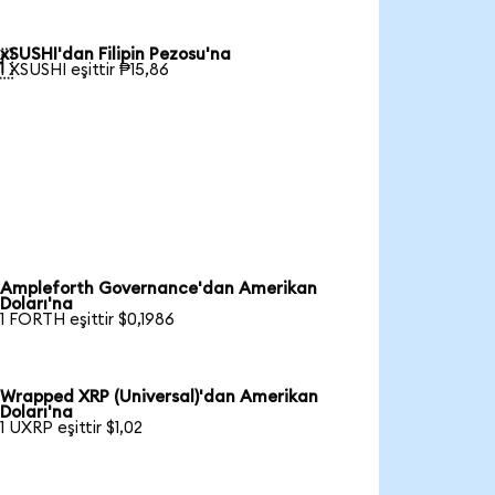
xSUSHI'dan Filipin Pezosu'na

1 XSUSHI eşittir ₱15,86
Ampleforth Governance'dan Amerikan
Doları'na
1 FORTH eşittir $0,1986
Wrapped XRP (Universal)'dan Amerikan
Doları'na
1 UXRP eşittir $1,02