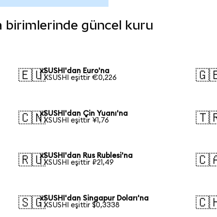
ra birimlerinde güncel kuru
xSUSHI'dan Euro'na
🇪🇺
🇬
1 XSUSHI eşittir €0,226
xSUSHI'dan Çin Yuanı'na
🇨🇳
🇹
1 XSUSHI eşittir ¥1,76
xSUSHI'dan Rus Rublesi'na
🇷🇺
🇨
1 XSUSHI eşittir ₽21,49
xSUSHI'dan Singapur Doları'na
🇸🇬
🇨
1 XSUSHI eşittir $0,3338