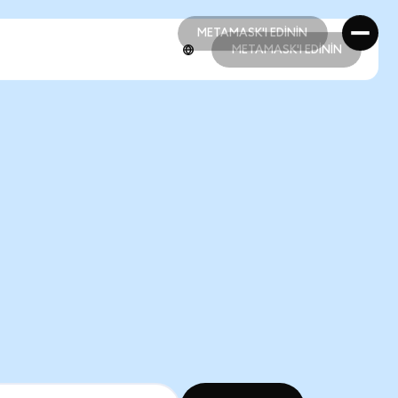
METAMASK'I EDİNİN
METAMASK'I EDİNİN
METAMASK'I EDİNİN
METAMASK'I EDİNİN