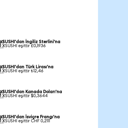
xSUSHI'dan İngiliz Sterlini'na

1 XSUSHI eşittir £0,1936
xSUSHI'dan Türk Lirası'na

1 XSUSHI eşittir ₺12,46
xSUSHI'dan Kanada Doları'na

1 XSUSHI eşittir $0,3644
xSUSHI'dan İsviçre Frangı'na

1 XSUSHI eşittir CHF 0,2111