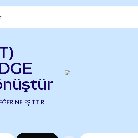
ci
T)
EDGE
nüştür
EĞERINE EŞITTIR