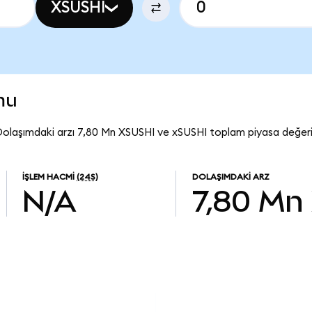
XSUSHI
mu
 Dolaşımdaki arzı 7,80 Mn XSUSHI ve xSUSHI toplam piyasa değeri
İŞLEM HACMI
(24S)
DOLAŞIMDAKI ARZ
N/A
7,80 Mn