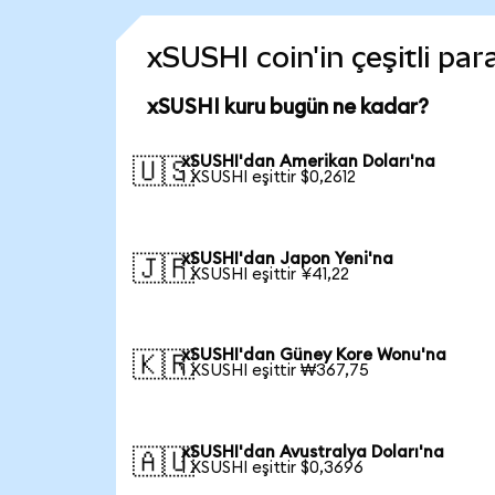
xSUSHI coin'in çeşitli pa
xSUSHI kuru bugün ne kadar?
xSUSHI'dan Amerikan Doları'na
🇺🇸
1 XSUSHI eşittir $0,2612
xSUSHI'dan Japon Yeni'na
🇯🇵
1 XSUSHI eşittir ¥41,22
xSUSHI'dan Güney Kore Wonu'na
🇰🇷
1 XSUSHI eşittir ₩367,75
xSUSHI'dan Avustralya Doları'na
🇦🇺
1 XSUSHI eşittir $0,3696