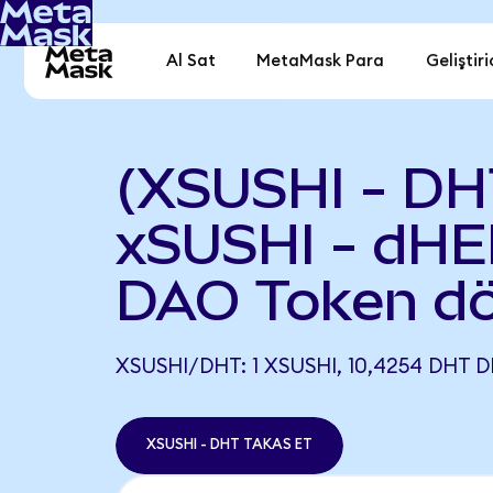
Al Sat
MetaMask Para
Geliştiri
(XSUSHI - DH
xSUSHI - dH
DAO Token dö
XSUSHI/DHT: 1 XSUSHI, 10,4254 DHT D
XSUSHI - DHT TAKAS ET