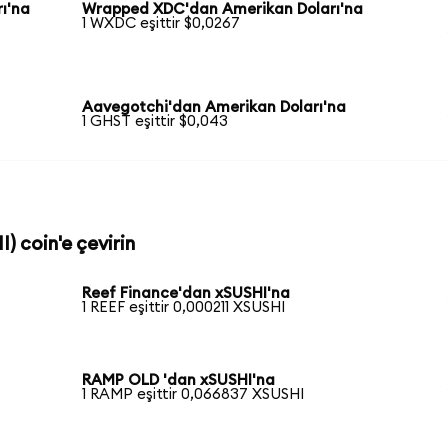
ı'na
Wrapped XDC'dan Amerikan Doları'na
1 WXDC eşittir $0,0267
Aavegotchi'dan Amerikan Doları'na
1 GHST eşittir $0,043
) coin'e çevirin
Reef Finance'dan xSUSHI'na
1 REEF eşittir 0,000211 XSUSHI
RAMP OLD 'dan xSUSHI'na
1 RAMP eşittir 0,066837 XSUSHI