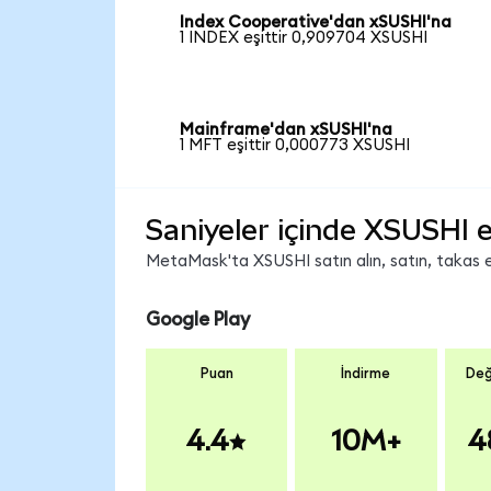
Index Cooperative'dan xSUSHI'na
1 INDEX eşittir 0,909704 XSUSHI
Mainframe'dan xSUSHI'na
1 MFT eşittir 0,000773 XSUSHI
Saniyeler içinde XSUSHI e
MetaMask'ta XSUSHI satın alın, satın, takas ed
Google Play
Puan
İndirme
Değ
4.4
10M+
4