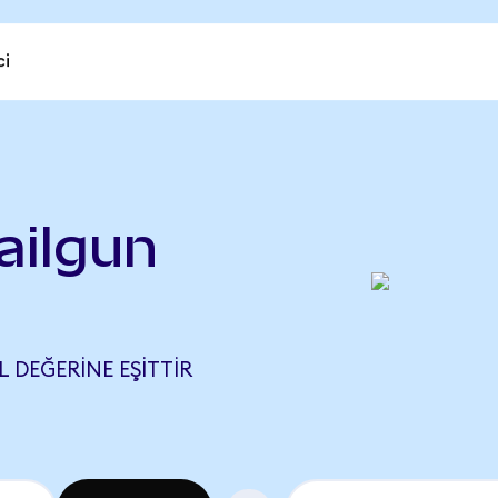
ci
ailgun
L DEĞERINE EŞITTIR