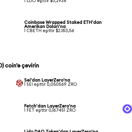
1 LDO eşittir $0,2926
Coinbase Wrapped Staked ETH'dan
Amerikan Doları'na
1 CBETH eşittir $2.183,56
) coin'e çevirin
Sei'dan LayerZero'na
1 SEI eşittir 0,050569 ZRO
Fetch'dan LayerZero'na
1 FET eşittir 0,167451 ZRO
Lido DAO Token'dan LayerZero'na