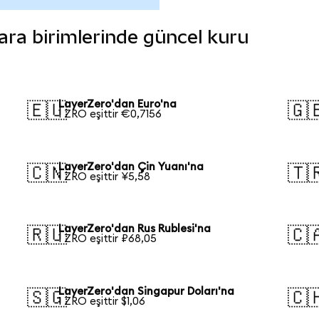
para birimlerinde güncel kuru
LayerZero'dan Euro'na
🇪🇺
🇬
1 ZRO eşittir €0,7156
LayerZero'dan Çin Yuanı'na
🇨🇳
🇹
1 ZRO eşittir ¥5,58
LayerZero'dan Rus Rublesi'na
🇷🇺
🇨
1 ZRO eşittir ₽68,05
LayerZero'dan Singapur Doları'na
🇸🇬
🇨
1 ZRO eşittir $1,06