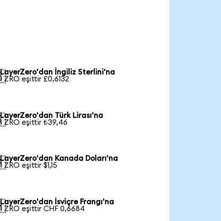
LayerZero'dan İngiliz Sterlini'na

1 ZRO eşittir £0,6132
LayerZero'dan Türk Lirası'na

1 ZRO eşittir ₺39,46
LayerZero'dan Kanada Doları'na

1 ZRO eşittir $1,15
LayerZero'dan İsviçre Frangı'na

1 ZRO eşittir CHF 0,6684