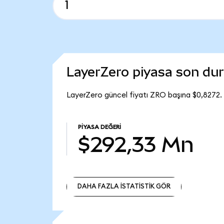
LayerZero piyasa son d
LayerZero güncel fiyatı ZRO başına $0,8272.
PIYASA DEĞERI
$292,33 Mn
DAHA FAZLA İSTATİSTİK GÖR
DAHA FAZLA İSTATİSTİK GÖR