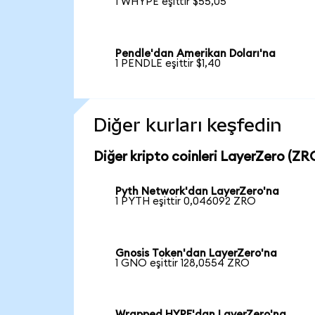
1 WHYPE eşittir $55,05
Pendle'dan Amerikan Doları'na
1 PENDLE eşittir $1,40
Diğer kurları keşfedin
Diğer kripto coinleri LayerZero (ZRO
Pyth Network'dan LayerZero'na
1 PYTH eşittir 0,046092 ZRO
Gnosis Token'dan LayerZero'na
1 GNO eşittir 128,0554 ZRO
Wrapped HYPE'dan LayerZero'na