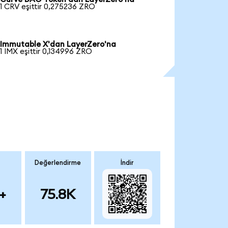
1 CRV eşittir 0,275236 ZRO
Immutable X'dan LayerZero'na
1 IMX eşittir 0,134996 ZRO
Değerlendirme
İndir
+
75.8K