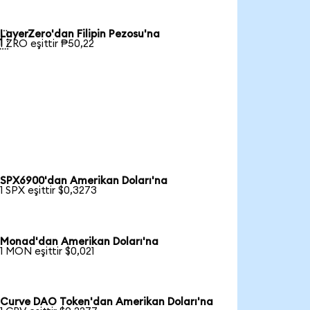
LayerZero'dan Filipin Pezosu'na

1 ZRO eşittir ₱50,22
SPX6900'dan Amerikan Doları'na
1 SPX eşittir $0,3273
Monad'dan Amerikan Doları'na
1 MON eşittir $0,021
Curve DAO Token'dan Amerikan Doları'na