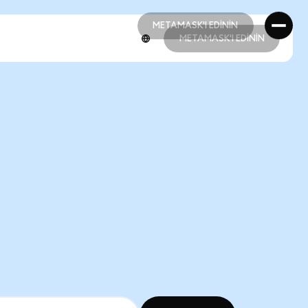
METAMASK'I EDİNİN
METAMASK'I EDİNİN
METAMASK'I EDİNİN
METAMASK'I EDİNİN