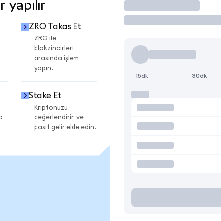
 yapılır
İşlem Yap
ZRO Takas Et
ZRO ile
blokzincirleri
arasında işlem
yapın.
15dk
30dk
Stake Et
Kriptonuzu
a
değerlendirin ve
pasif gelir elde edin.