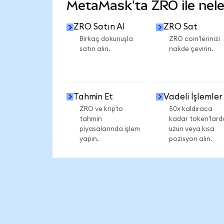
MetaMask'ta ZRO ile neler
ZRO Satın Al
ZRO Sat
Birkaç dokunuşla
ZRO coin'lerinizi
satın alın.
nakde çevirin.
Tahmin Et
Vadeli İşlemler
ZRO ve kripto
50x kaldıraca
tahmin
kadar token'lard
piyasalarında işlem
uzun veya kısa
yapın.
pozisyon alın.