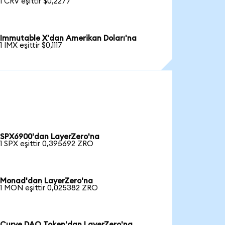
1 CRV eşittir $0,2277
Immutable X'dan Amerikan Doları'na
1 IMX eşittir $0,1117
SPX6900'dan LayerZero'na
1 SPX eşittir 0,395692 ZRO
Monad'dan LayerZero'na
1 MON eşittir 0,025382 ZRO
Curve DAO Token'dan LayerZero'na