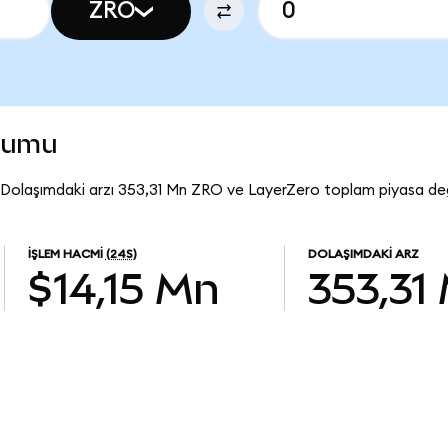
ZRO
urumu
 Dolaşımdaki arzı 353,31 Mn ZRO ve LayerZero toplam piyasa değ
İŞLEM HACMI
(24S)
DOLAŞIMDAKI ARZ
$14,15 Mn
353,31