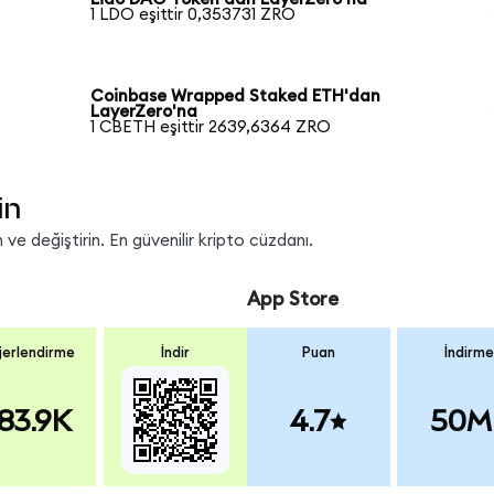
1 LDO eşittir 0,353731 ZRO
Coinbase Wrapped Staked ETH'dan
LayerZero'na
1 CBETH eşittir 2639,6364 ZRO
in
ve değiştirin. En güvenilir kripto cüzdanı.
App Store
erlendirme
İndir
Puan
İndirme
83.9K
4.7
50M