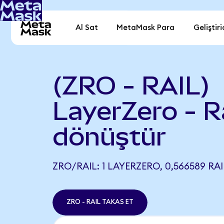
Al Sat
MetaMask Para
Geliştiri
(ZRO - RAIL)
LayerZero - R
dönüştür
ZRO/RAIL: 1 LAYERZERO, 0,566589 RAI
ZRO - RAIL TAKAS ET