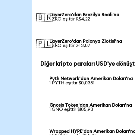
LayerZero'dan Brezilya Reali'na
🇧🇷
1 ZRO eşittir R$4,22
LayerZero'dan Polonya Zlotisi'na
🇵🇱
1 ZRO eşittir zł 3,07
Diğer kripto paraları USD'ye dönüşt
Pyth Network'dan Amerikan Doları'na
1 PYTH eşittir $0,0381
Gnosis Token'dan Amerikan Doları'na
1 GNO eşittir $105,93
Wrapped HYPE'dan Amerikan Doları'n