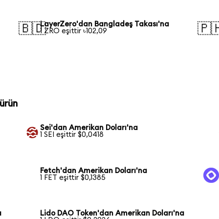
LayerZero'dan Bangladeş Takası'na
🇧🇩
🇵
1 ZRO eşittir ৳102,09
ürün
Sei'dan Amerikan Doları'na
1 SEI eşittir $0,0418
Fetch'dan Amerikan Doları'na
1 FET eşittir $0,1385
a
Lido DAO Token'dan Amerikan Doları'na