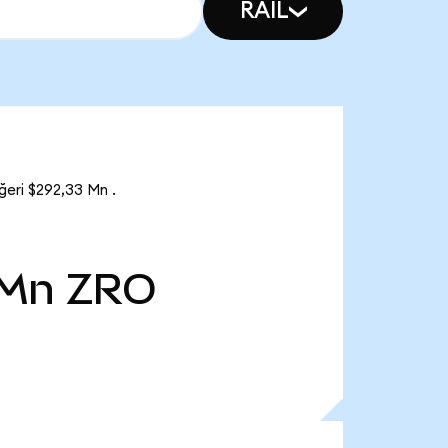
RAIL
eri $292,33 Mn .
 Mn
ZRO