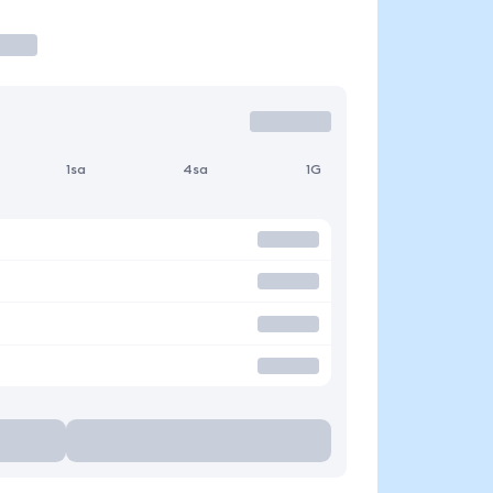
1sa
4sa
1G