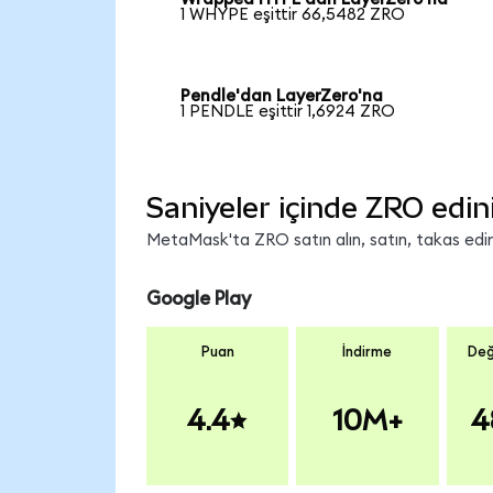
1 WHYPE eşittir 66,5482 ZRO
Pendle'dan LayerZero'na
1 PENDLE eşittir 1,6924 ZRO
Saniyeler içinde ZRO edin
MetaMask'ta ZRO satın alın, satın, takas edin 
Google Play
Puan
İndirme
Değ
4.4
10M+
4