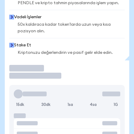
PENDLE ve kripto tahmin piyasalarında işlem yapın.
Vadeli İşlemler
50x kaldıraca kadar token'larda uzun veya kısa
pozisyon alın.
Stake Et
Kriptonuzu değerlendirin ve pasif gelir elde edin.
İşlem Yap
15dk
30dk
1sa
4sa
1G