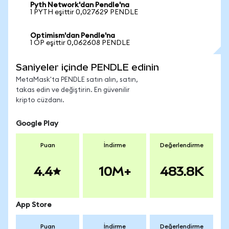
Pyth Network'dan Pendle'na
1 PYTH eşittir 0,027629 PENDLE
Optimism'dan Pendle'na
1 OP eşittir 0,062608 PENDLE
Saniyeler içinde PENDLE edinin
MetaMask'ta PENDLE satın alın, satın,
takas edin ve değiştirin. En güvenilir
kripto cüzdanı.
Google Play
Puan
İndirme
Değerlendirme
4.4
10M+
483.8K
App Store
Puan
İndirme
Değerlendirme