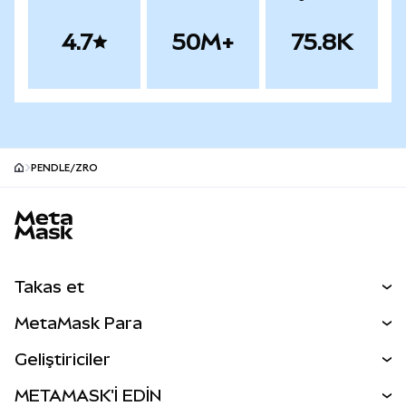
4.7
50M+
75.8K
PENDLE/ZRO
MetaMask site alt bilgisi
Takas et
Takas İşlemleri
MetaMask Para
Tahmin Et
YENİ
Kripto Al
Geliştiriciler
Perps
YENİ
MetaMask Kart
Dökümantasyon
METAMASK'İ EDİN
RWA'lar