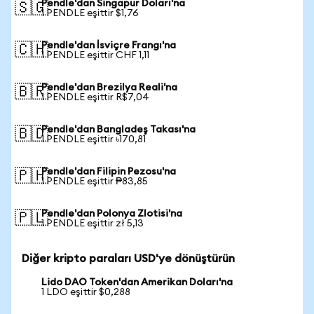
Pendle'dan Singapur Doları'na
🇸🇬
1 PENDLE eşittir $1,76
Pendle'dan İsviçre Frangı'na
🇨🇭
1 PENDLE eşittir CHF 1,11
Pendle'dan Brezilya Reali'na
🇧🇷
1 PENDLE eşittir R$7,04
Pendle'dan Bangladeş Takası'na
🇧🇩
1 PENDLE eşittir ৳170,81
Pendle'dan Filipin Pezosu'na
🇵🇭
1 PENDLE eşittir ₱83,85
Pendle'dan Polonya Zlotisi'na
🇵🇱
1 PENDLE eşittir zł 5,13
Diğer kripto paraları USD'ye dönüştürün
Lido DAO Token'dan Amerikan Doları'na
1 LDO eşittir $0,288