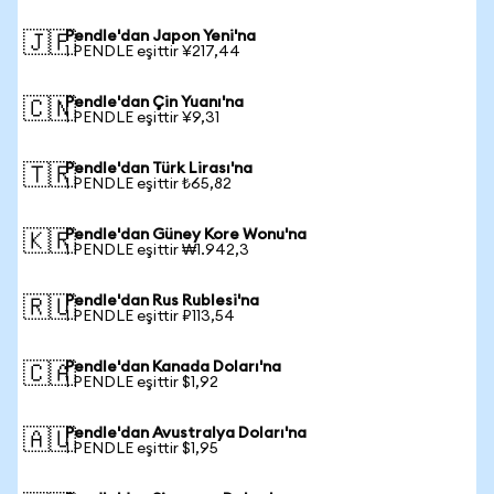
Pendle'dan Japon Yeni'na
🇯🇵
1 PENDLE eşittir ¥217,44
Pendle'dan Çin Yuanı'na
🇨🇳
1 PENDLE eşittir ¥9,31
Pendle'dan Türk Lirası'na
🇹🇷
1 PENDLE eşittir ₺65,82
Pendle'dan Güney Kore Wonu'na
🇰🇷
1 PENDLE eşittir ₩1.942,3
Pendle'dan Rus Rublesi'na
🇷🇺
1 PENDLE eşittir ₽113,54
Pendle'dan Kanada Doları'na
🇨🇦
1 PENDLE eşittir $1,92
Pendle'dan Avustralya Doları'na
🇦🇺
1 PENDLE eşittir $1,95