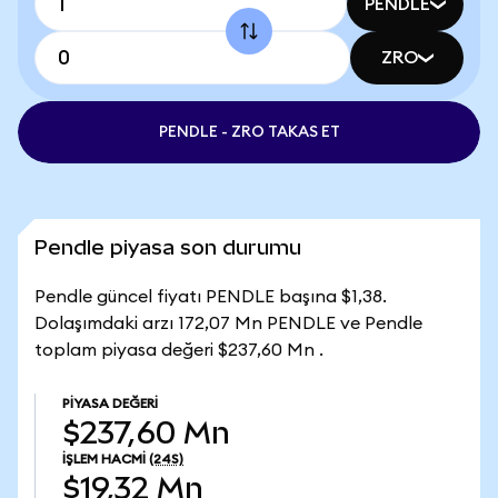
PENDLE
ZRO
PENDLE - ZRO TAKAS ET
Pendle piyasa son durumu
Pendle güncel fiyatı PENDLE başına $1,38.
Dolaşımdaki arzı 172,07 Mn PENDLE ve Pendle
toplam piyasa değeri $237,60 Mn .
PIYASA DEĞERI
$237,60 Mn
İŞLEM HACMI
(24S)
$19,32 Mn