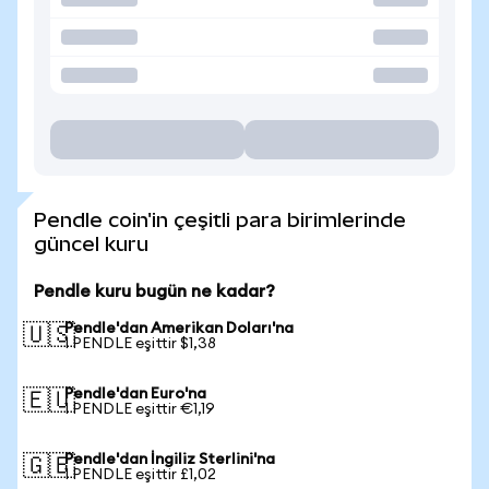
Pendle coin'in çeşitli para birimlerinde
güncel kuru
Pendle kuru bugün ne kadar?
Pendle'dan Amerikan Doları'na
🇺🇸
1 PENDLE eşittir $1,38
Pendle'dan Euro'na
🇪🇺
1 PENDLE eşittir €1,19
Pendle'dan İngiliz Sterlini'na
🇬🇧
1 PENDLE eşittir £1,02