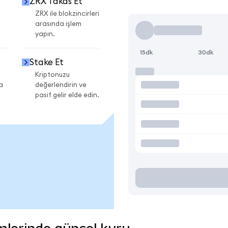
ZRX Takas Et
ZRX ile blokzincirleri
arasında işlem
yapın.
15dk
30dk
Stake Et
Kriptonuzu
a
değerlendirin ve
pasif gelir elde edin.