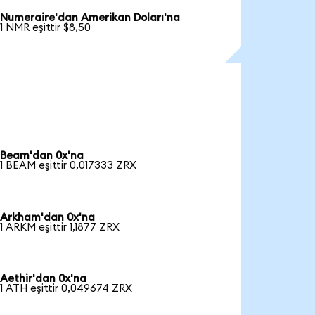
Numeraire'dan Amerikan Doları'na
1 NMR eşittir $8,50
Beam'dan 0x'na
1 BEAM eşittir 0,017333 ZRX
Arkham'dan 0x'na
1 ARKM eşittir 1,1877 ZRX
Aethir'dan 0x'na
1 ATH eşittir 0,049674 ZRX