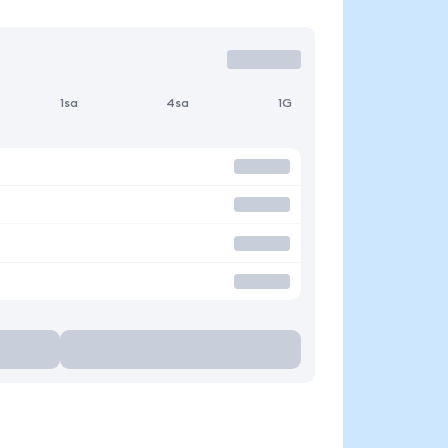
1sa
4sa
1G