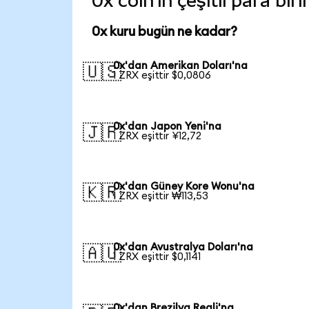
0x coin'in çeşitli para bi
0x kuru bugün ne kadar?
0x'dan Amerikan Doları'na
🇺🇸
1 ZRX eşittir $0,0806
0x'dan Japon Yeni'na
🇯🇵
1 ZRX eşittir ¥12,72
0x'dan Güney Kore Wonu'na
🇰🇷
1 ZRX eşittir ₩113,53
0x'dan Avustralya Doları'na
🇦🇺
1 ZRX eşittir $0,1141
0x'dan Brezilya Reali'na