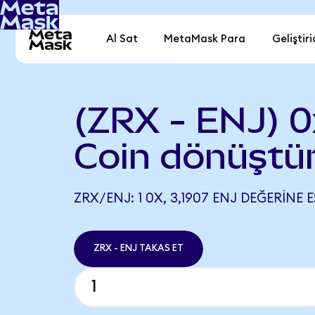
Al Sat
MetaMask Para
Geliştiri
(ZRX - ENJ) 0x
Coin dönüştü
ZRX/ENJ: 1 0X, 3,1907 ENJ DEĞERINE E
ZRX - ENJ TAKAS ET