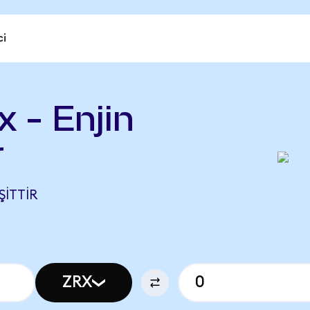
ci
 - Enjin
r
ŞITTIR
ZRX