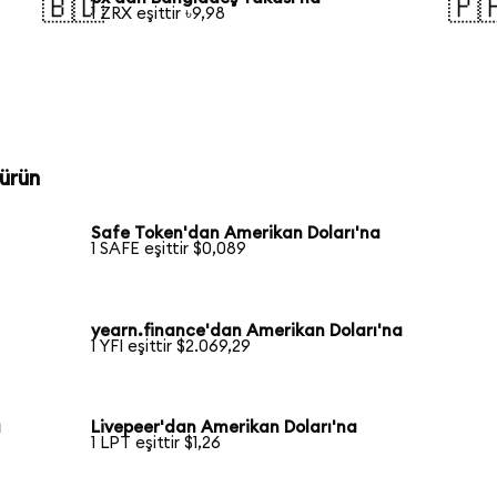
🇧🇩
🇵
1 ZRX eşittir ৳9,98
ürün
Safe Token'dan Amerikan Doları'na
1 SAFE eşittir $0,089
yearn.finance'dan Amerikan Doları'na
1 YFI eşittir $2.069,29
a
Livepeer'dan Amerikan Doları'na
1 LPT eşittir $1,26