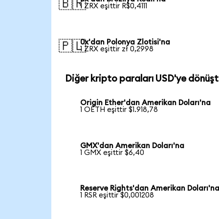
🇧🇷
1 ZRX eşittir R$0,4111
0x'dan Polonya Zlotisi'na
🇵🇱
1 ZRX eşittir zł 0,2998
Diğer kripto paraları USD'ye dönüşt
Origin Ether'dan Amerikan Doları'na
1 OETH eşittir $1.918,78
GMX'dan Amerikan Doları'na
1 GMX eşittir $6,40
Reserve Rights'dan Amerikan Doları'n
1 RSR eşittir $0,001208