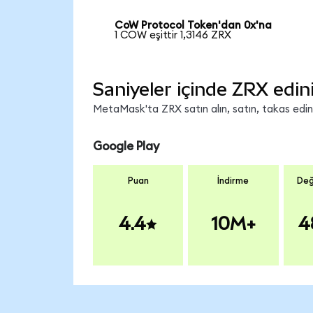
CoW Protocol Token'dan 0x'na
1 COW eşittir 1,3146 ZRX
Saniyeler içinde ZRX edin
MetaMask'ta ZRX satın alın, satın, takas edin v
Google Play
Puan
İndirme
Değ
4.4
10M+
4