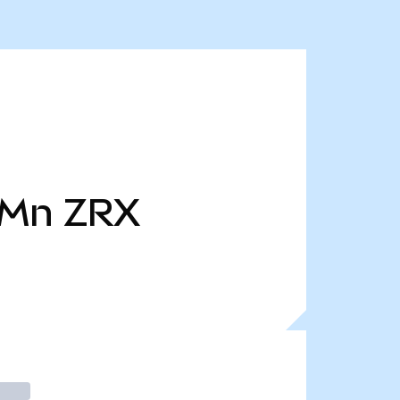
 Mn
ZRX