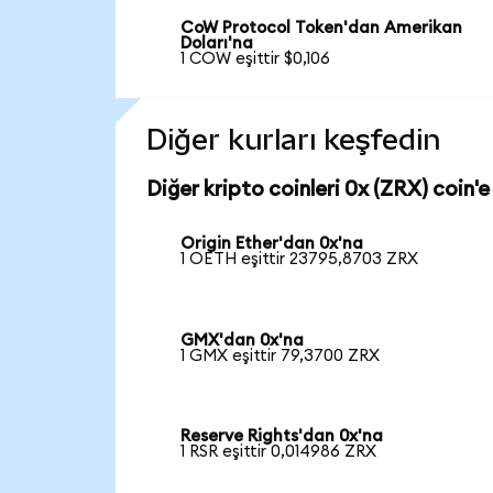
CoW Protocol Token'dan Amerikan
Doları'na
1 COW eşittir $0,106
Diğer kurları keşfedin
Diğer kripto coinleri 0x (ZRX) coin'e
Origin Ether'dan 0x'na
1 OETH eşittir 23795,8703 ZRX
GMX'dan 0x'na
1 GMX eşittir 79,3700 ZRX
Reserve Rights'dan 0x'na
1 RSR eşittir 0,014986 ZRX