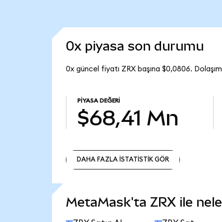
0x piyasa son durumu
0x güncel fiyatı ZRX başına $0,0806. Dolaşı
PIYASA DEĞERI
$68,41 Mn
DAHA FAZLA İSTATİSTİK GÖR
DAHA FAZLA İSTATİSTİK GÖR
MetaMask'ta ZRX ile neler