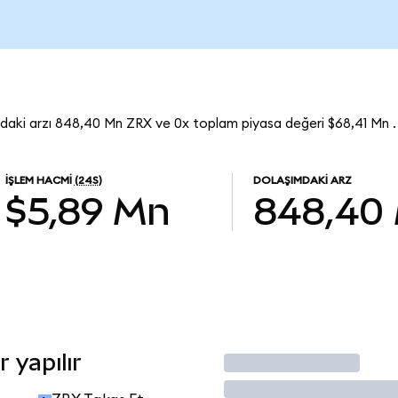
mdaki arzı 848,40 Mn ZRX ve 0x toplam piyasa değeri $68,41 Mn .
İŞLEM HACMI
(24S)
DOLAŞIMDAKI ARZ
$5,89 Mn
848,40
 yapılır
İşlem Yap