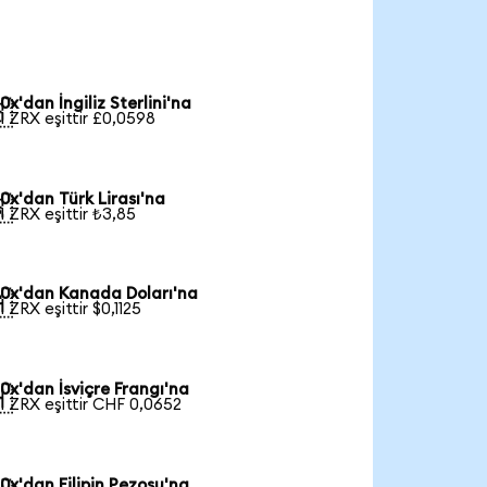
0x'dan İngiliz Sterlini'na

1 ZRX eşittir £0,0598
0x'dan Türk Lirası'na

1 ZRX eşittir ₺3,85
0x'dan Kanada Doları'na

1 ZRX eşittir $0,1125
0x'dan İsviçre Frangı'na

1 ZRX eşittir CHF 0,0652
0x'dan Filipin Pezosu'na