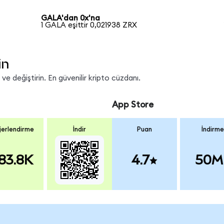
GALA'dan 0x'na
1 GALA eşittir 0,021938 ZRX
in
e değiştirin. En güvenilir kripto cüzdanı.
App Store
erlendirme
İndir
Puan
İndirme
83.8K
4.7
50M