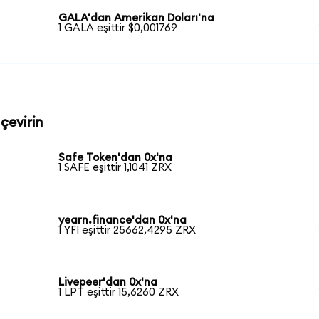
GALA'dan Amerikan Doları'na
1 GALA eşittir $0,001769
 çevirin
Safe Token'dan 0x'na
1 SAFE eşittir 1,1041 ZRX
yearn.finance'dan 0x'na
1 YFI eşittir 25662,4295 ZRX
Livepeer'dan 0x'na
1 LPT eşittir 15,6260 ZRX