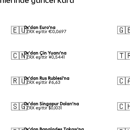
rimlerinde güncel kuru
0x'dan Euro'na
🇪🇺
🇬
1 ZRX eşittir €0,0697
0x'dan Çin Yuanı'na
🇨🇳
🇹
1 ZRX eşittir ¥0,5441
0x'dan Rus Rublesi'na
🇷🇺
🇨
1 ZRX eşittir ₽6,63
0x'dan Singapur Doları'na
🇸🇬
🇨
1 ZRX eşittir $0,1031
0x'dan Bangladeş Takası'na