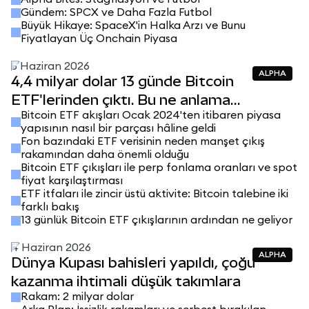
Gündem: SPCX ve Daha Fazla Futbol
Büyük Hikaye: SpaceX'in Halka Arzı ve Bunu
Fiyatlayan Üç Onchain Piyasa
5 Haziran 2026
ALPHA
4,4 milyar dolar 13 günde Bitcoin
ETF'lerinden çıktı. Bu ne anlama
Bitcoin ETF akışları Ocak 2024'ten itibaren piyasa
geliyor?
yapısının nasıl bir parçası hâline geldi
Fon bazındaki ETF verisinin neden manşet çıkış
rakamından daha önemli olduğu
Bitcoin ETF çıkışları ile perp fonlama oranları ve spot
fiyat karşılaştırması
ETF itfaları ile zincir üstü aktivite: Bitcoin talebine iki
farklı bakış
13 günlük Bitcoin ETF çıkışlarının ardından ne geliyor
4 Haziran 2026
ALPHA
Dünya Kupası bahisleri yapıldı, çoğu
kazanma ihtimali düşük takımlara
Rakam: 2 milyar dolar