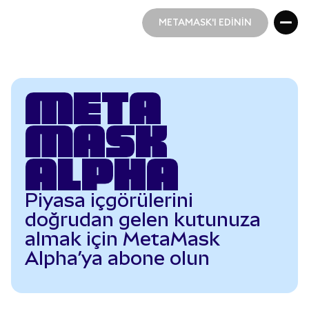
METAMASK'I EDİNİN
METAMASK'I EDİNİN
META
MASK
ALPHA
Piyasa içgörülerini
doğrudan gelen kutunuza
almak için MetaMask
Alpha’ya abone olun