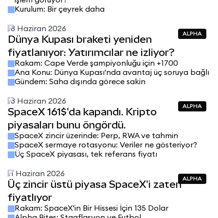
işlem görüyor?
Kurulum: Bir çeyrek daha
18 Haziran 2026
ALPHA
Dünya Kupası braketi yeniden
fiyatlanıyor: Yatırımcılar ne izliyor?
Rakam: Cape Verde şampiyonluğu için +1700
Ana Konu: Dünya Kupası'nda avantaj üç soruya bağlı
Gündem: Saha dışında görece sakin
13 Haziran 2026
ALPHA
SpaceX 161$'da kapandı. Kripto
piyasaları bunu öngördü.
SpaceX zincir üzerinde: Perp, RWA ve tahmin
SpaceX sermaye rotasyonu: Veriler ne gösteriyor?
Üç SpaceX piyasası, tek referans fiyatı
11 Haziran 2026
ALPHA
Üç zincir üstü piyasa SpaceX'i zaten
fiyatlıyor
Rakam: SpaceX'in Bir Hissesi İçin 135 Dolar
Alpha Bites: Stagflasyon ve Futbol