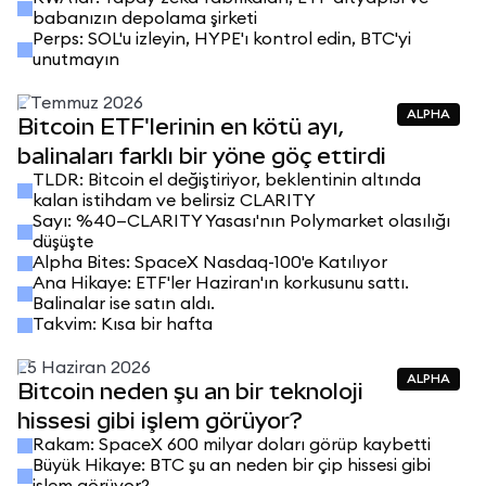
milyar dolar bağlı
babanızın depolama şirketi
Perps: SOL'u izleyin, HYPE'ı kontrol edin, BTC'yi
unutmayın
2 Temmuz 2026
ALPHA
Bitcoin ETF'lerinin en kötü ayı,
balinaları farklı bir yöne göç ettirdi
TLDR: Bitcoin el değiştiriyor, beklentinin altında
kalan istihdam ve belirsiz CLARITY
Sayı: %40—CLARITY Yasası'nın Polymarket olasılığı
düşüşte
Alpha Bites: SpaceX Nasdaq-100'e Katılıyor
Ana Hikaye: ETF'ler Haziran'ın korkusunu sattı.
Balinalar ise satın aldı.
Takvim: Kısa bir hafta
25 Haziran 2026
ALPHA
Bitcoin neden şu an bir teknoloji
hissesi gibi işlem görüyor?
Rakam: SpaceX 600 milyar doları görüp kaybetti
Büyük Hikaye: BTC şu an neden bir çip hissesi gibi