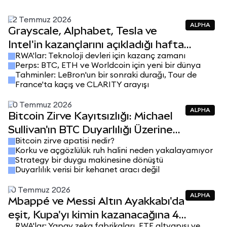
22 Temmuz 2026
ALPHA
Grayscale, Alphabet, Tesla ve
Intel'in kazançlarını açıkladığı hafta
RWA'lar: Teknoloji devleri için kazanç zamanı
Worldcoin ETF'i için başvuru yapıyor
Perps: BTC, ETH ve Worldcoin için yeni bir dünya
Tahminler: LeBron'un bir sonraki durağı, Tour de
France'ta kaçış ve CLARITY arayışı
20 Temmuz 2026
ALPHA
Bitcoin Zirve Kayıtsızlığı: Michael
Sullivan'ın BTC Duyarlılığı Üzerine
Bitcoin zirve apatisi nedir?
Görüşleri
Korku ve açgözlülük ruh halini neden yakalayamıyor
Strategy bir duygu makinesine dönüştü
Duyarlılık verisi bir kehanet aracı değil
10 Temmuz 2026
ALPHA
Mbappé ve Messi Altın Ayakkabı'da
eşit, Kupa'yı kimin kazanacağına 4
RWA'lar: Yapay zeka fabrikaları, ETF altyapısı ve