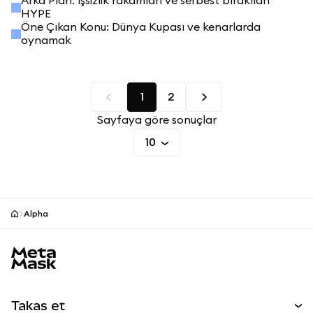
Arka Plan: İşsizlik rakamları ve serbest bırakılan
HYPE
Öne Çıkan Konu: Dünya Kupası ve kenarlarda
oynamak
1
2
Sayfaya göre sonuçlar
10
Alpha
MetaMask site alt bilgisi
Takas et