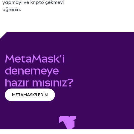
yapmayı ve kripto çekmeyi
öğrenin.
MetaMask'i
denemeye
hazır mısınız?
METAMASK'İ EDİN
METAMASK'İ EDİN