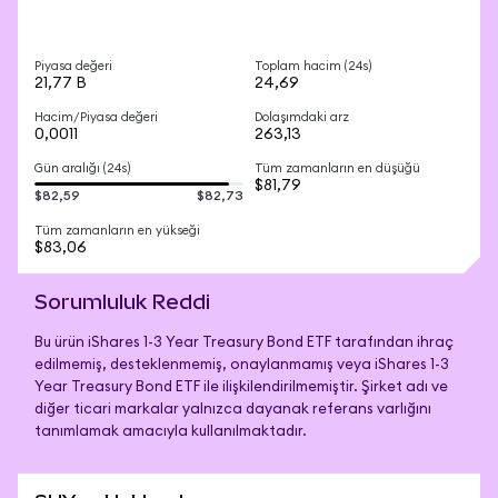
Piyasa değeri
Toplam hacim (24s)
21,77 B
24,69
Hacim/Piyasa değeri
Dolaşımdaki arz
0,0011
263,13
Gün aralığı (24s)
Tüm zamanların en düşüğü
$81,79
$82,59
$82,73
Tüm zamanların en yükseği
$83,06
Sorumluluk Reddi
Bu ürün iShares 1-3 Year Treasury Bond ETF tarafından ihraç
edilmemiş, desteklenmemiş, onaylanmamış veya iShares 1-3
Year Treasury Bond ETF ile ilişkilendirilmemiştir. Şirket adı ve
diğer ticari markalar yalnızca dayanak referans varlığını
tanımlamak amacıyla kullanılmaktadır.