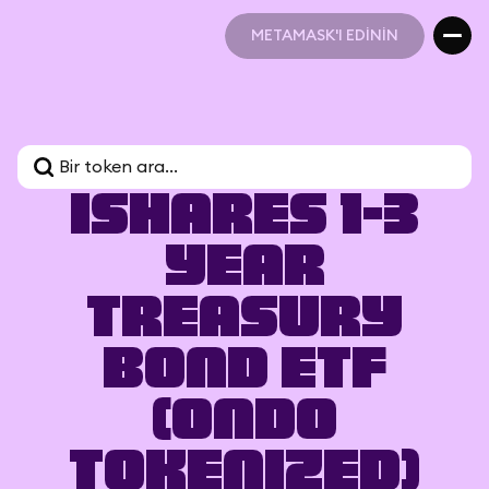
METAMASK'I EDİNİN
METAMASK'I EDİNİN
iShares 1-3
Year
Treasury
Bond ETF
(Ondo
Tokenized)