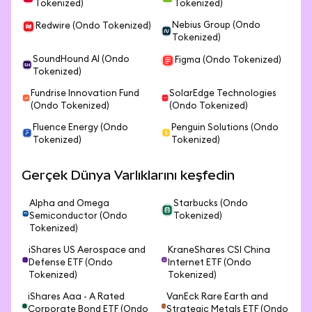
Tokenized)
Tokenized)
Nebius Group (Ondo
Redwire (Ondo Tokenized)
Tokenized)
SoundHound AI (Ondo
Figma (Ondo Tokenized)
Tokenized)
Fundrise Innovation Fund
SolarEdge Technologies
(Ondo Tokenized)
(Ondo Tokenized)
Fluence Energy (Ondo
Penguin Solutions (Ondo
Tokenized)
Tokenized)
Gerçek Dünya Varlıklarını keşfedin
Alpha and Omega
Starbucks (Ondo
Semiconductor (Ondo
Tokenized)
Tokenized)
iShares US Aerospace and
KraneShares CSI China
Defense ETF (Ondo
Internet ETF (Ondo
Tokenized)
Tokenized)
iShares Aaa - A Rated
VanEck Rare Earth and
Corporate Bond ETF (Ondo
Strategic Metals ETF (Ondo