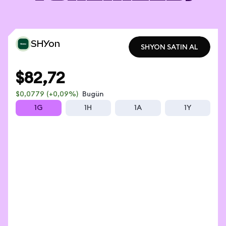
SHYon
SHYON SATIN AL
SHYON SATIN AL
$82,72
$0,0779
(+0,09%)
Bugün
1G
1H
1A
1Y