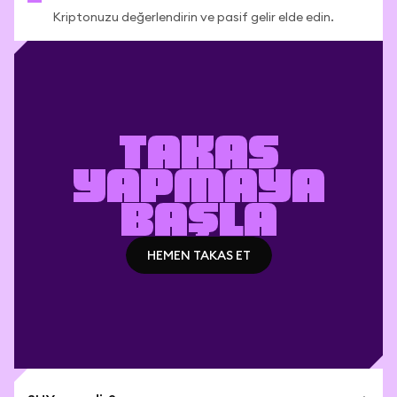
Kriptonuzu değerlendirin ve pasif gelir elde edin.
TAKAS
YAPMAYA
BAŞLA
HEMEN TAKAS ET
HEMEN TAKAS ET