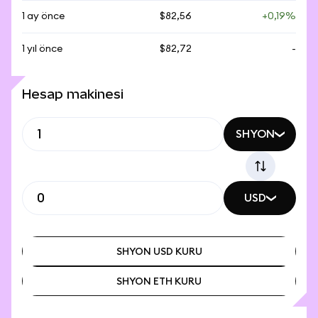
1 ay önce
$82,56
+0,19%
1 yıl önce
$82,72
-
Hesap makinesi
SHYON
USD
SHYON USD KURU
SHYON ETH KURU
SHYON USD KURU
SHYON ETH KURU