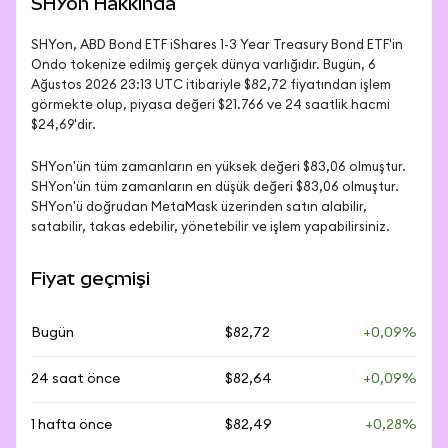
SHYon Hakkında
SHYon, ABD Bond ETF iShares 1-3 Year Treasury Bond ETF'in 
Ondo tokenize edilmiş gerçek dünya varlığıdır. Bugün, 6 
Ağustos 2026 23:13 UTC itibariyle $82,72 fiyatından işlem 
görmekte olup, piyasa değeri $21.766 ve 24 saatlik hacmi 
$24,69'dir.
SHYon'ün tüm zamanların en yüksek değeri $83,06 olmuştur. 
SHYon'ün tüm zamanların en düşük değeri $83,06 olmuştur. 
SHYon'ü doğrudan MetaMask üzerinden satın alabilir, 
satabilir, takas edebilir, yönetebilir ve işlem yapabilirsiniz.
Fiyat geçmişi
Bugün
$82,72
+0,09%
24 saat önce
$82,64
+0,09%
1 hafta önce
$82,49
+0,28%