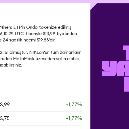
ners ETF'in Ondo tokenize edilmiş 
 10:29 UTC itibariyle $13,99 fiyatından 
 24 saatlik hacmi $19,88'dir.
1,61 olmuştur. NIKLon'ün tüm zamanların 
rudan MetaMask üzerinden satın alabilir, 
Y
pabilirsiniz.
13,99
+1,77%
13,75
+1,77%