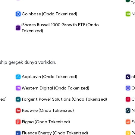
T
Coinbase (Ondo Tokenized)
N
iShares Russell 1000 Growth ETF (Ondo
Tokenized)
hip gerçek dünya varlıkları.
AppLovin (Ondo Tokenized)
n
Western Digital (Ondo Tokenized)
O
zed)
Forgent Power Solutions (Ondo Tokenized)
C
Redwire (Ondo Tokenized)
N
Figma (Ondo Tokenized)
F
Fluence Energy (Ondo Tokenized)
P