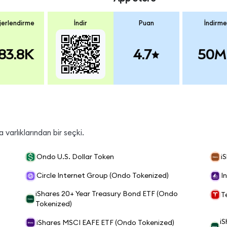
erlendirme
İndir
Puan
İndirme
83.8K
4.7
50M
varlıklarından bir seçki.
Ondo U.S. Dollar Token
i
Circle Internet Group (Ondo Tokenized)
I
iShares 20+ Year Treasury Bond ETF (Ondo
T
Tokenized)
i
iShares MSCI EAFE ETF (Ondo Tokenized)