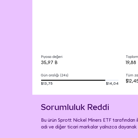
Piyasa değeri
Toplam
35,97 B
19,88
Gün aralığı (24s)
Tüm za
$12,4
$13,75
$14,04
Sorumluluk Reddi
Bu ürün Sprott Nickel Miners ETF tarafından i
adı ve diğer ticari markalar yalnızca dayanak 