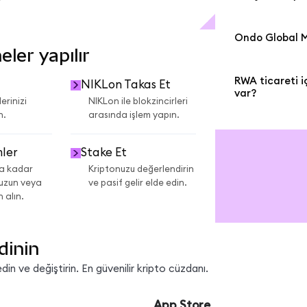
eşler arası gönd
birimleri, gayr
- MetaMask yer
Tokenizasyon, hi
varlıklarının to
varlıklarını d
altın veya sanat
Nickel Miners 
Ondo Global M
yapabilirsiniz,
bir blok zincir
ler yapılır
Varlığıdır.
Ondo Global Ma
- DeFi birleştiri
Tokenized) gibi
hacim ve 500 mi
geleneksel gerç
RWA ticareti i
t
NIKLon Takas Et
(TVL) ile dünya
gerçek dünya va
var?
erinizi
NIKLon ile blokzincirleri
varlığı platfo
teminatlandırma 
n.
arasında işlem yapın.
MetaMask Dest
daha fazla. NIK
üzerinde Sprot
gerçek dünya va
tokenize edilmi
mler
Stake Et
ek bilgi edinin.
ca kadar
Kriptonuzu değerlendirin
 uzun veya
ve pasif gelir elde edin.
 alın.
dinin
in ve değiştirin. En güvenilir kripto cüzdanı.
App Store