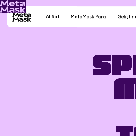
Al Sat
MetaMask Para
Geliştiri
Sp
M
T