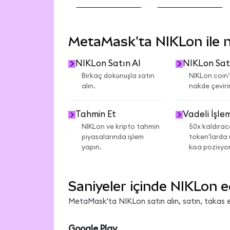
NIKLON USD KURU
NIKLON ETH KURU
MetaMask'ta NIKLon ile ne
NIKLon Satın Al
NIKLon Sa
Birkaç dokunuşla satın
NIKLon coin'l
alın.
nakde çeviri
Tahmin Et
Vadeli İşle
NIKLon ve kripto tahmin
50x kaldıra
piyasalarında işlem
token'larda
yapın.
kısa pozisyon
Saniyeler içinde NIKLon e
MetaMask'ta NIKLon satın alın, satın, takas ed
Google Play