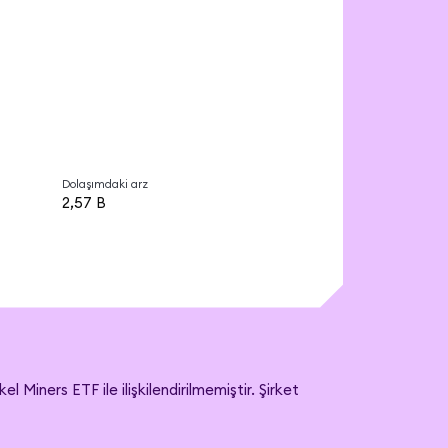
Dolaşımdaki arz
2,57 B
iners ETF ile ilişkilendirilmemiştir. Şirket