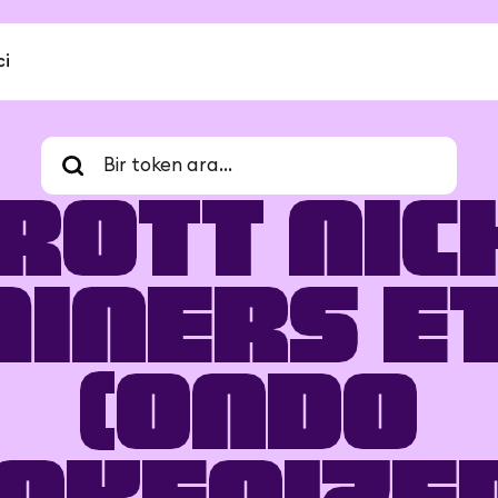
ci
rott Nic
iners E
(Ondo
okenize