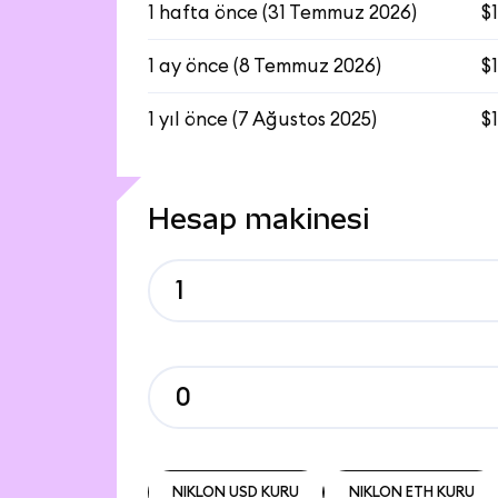
1 hafta önce
(
31 Temmuz 2026
)
$1
1 ay önce
(
8 Temmuz 2026
)
$
1 yıl önce
(
7 Ağustos 2025
)
$
Hesap makinesi
NIKLON USD KURU
NIKLON ETH KURU