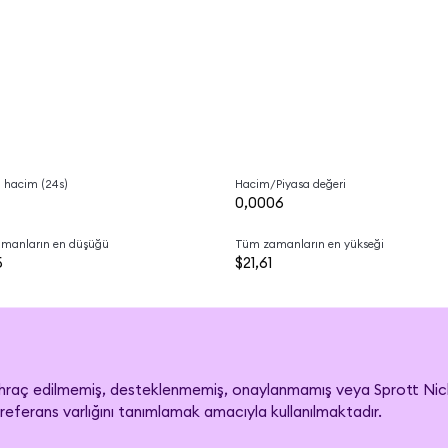
 hacim (24s)
Hacim/Piyasa değeri
0,0006
manların en düşüğü
Tüm zamanların en yükseği
5
$21,61
hraç edilmemiş, desteklenmemiş, onaylanmamış veya Sprott Nickel M
referans varlığını tanımlamak amacıyla kullanılmaktadır.