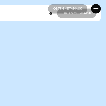
OBTÉN METAMASK
OBTÉN METAMASK
OBTÉN METAMASK
OBTÉN METAMASK