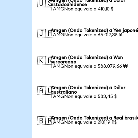
Amgen (Ondo Tokenized) a Dólar
🇺🇸
estadounidense
1 AMGNon equivale a 410,10 $
Amgen (Ondo Tokenized) a Yen japoné
🇯🇵
1 AMGNon equivale a 65.012,38 ¥
Amgen (Ondo Tokenized) a Won
🇰🇷
surcoreano
1 AMGNon equivale a 583.079,66 ₩
Amgen (Ondo Tokenized) a Dólar
🇦🇺
australiano
1 AMGNon equivale a 583,45 $
Amgen (Ondo Tokenized) a Real brasil
🇧🇷
1 AMGNon equivale a 2101,19 R$