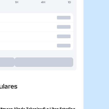
1H
4H
1D
ulares