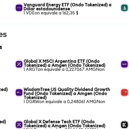
Vanguard Energy ETF (Ondo Tokenized) a
Dólar estadounidense
1 VDEon equivale a 162,35 $
es
s
Global X MSCI Argentina ETF (Ondo
Tokenized) a Amgen (Ondo Tokenized)
1 ARGTon equivale a 0,227067 AMGNon
zed)
WisdomTree US Quality Dividend Growth
Fund (Ondo Tokenized) a Amgen (Ondo
Tokenized)
1 DGRWon equivale a 0,248061 AMGNon
ed)
Global X Defense Tech ETF (Ondo
Tokenized) a Amgen (Ondo Tokenized)