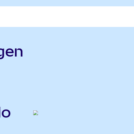
gen
do