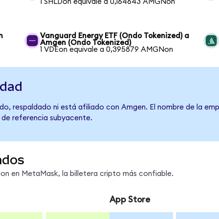
1 SHLDon equivale a 0,164643 AMGNon
n
Vanguard Energy ETF (Ondo Tokenized) a
Amgen (Ondo Tokenized)
1 VDEon equivale a 0,395879 AMGNon
idad
do, respaldado ni está afiliado con Amgen. El nombre de la emp
o de referencia subyacente.
ndos
 en MetaMask, la billetera cripto más confiable.
App Store