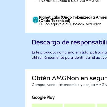
1 VSHon equivale a 0,081931 AMGNon
Planet Labs (Ondo Tokenized) a Amge
(Ondo Tokenized)
1 PLon equivale a 0,055889 AMGNon
Descargo de responsabil
Este producto no ha sido emitido, patrocina
utilizan únicamente para identificar el activ
Obtén AMGNon en segu
Compra, vende, intercambia y canjea AMGNon
Google Play