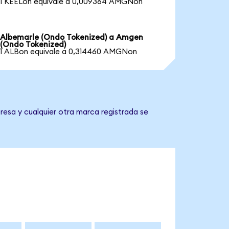
1 KEELon equivale a 0,009364 AMGNon
Albemarle (Ondo Tokenized) a Amgen
(Ondo Tokenized)
1 ALBon equivale a 0,314460 AMGNon
resa y cualquier otra marca registrada se