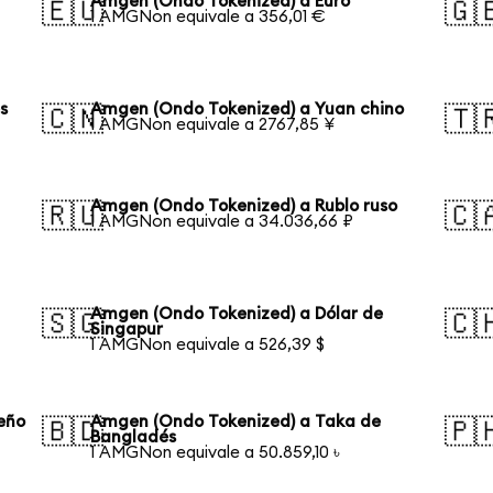
Amgen (Ondo Tokenized) a Euro
🇪🇺
🇬
1 AMGNon equivale a 356,01 €
s
Amgen (Ondo Tokenized) a Yuan chino
🇨🇳
🇹
1 AMGNon equivale a 2767,85 ¥
Amgen (Ondo Tokenized) a Rublo ruso
🇷🇺
🇨
1 AMGNon equivale a 34.036,66 ₽
Amgen (Ondo Tokenized) a Dólar de
🇸🇬
🇨
Singapur
1 AMGNon equivale a 526,39 $
eño
Amgen (Ondo Tokenized) a Taka de
🇧🇩
🇵
Bangladés
1 AMGNon equivale a 50.859,10 ৳