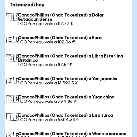
Tokenized) hoy
ConocoPhillips (Ondo Tokenized) a Dólar
🇺🇸
estadounidense
1 COPon equivale a 117,77 $
ConocoPhillips (Ondo Tokenized) a Euro
🇪🇺
1 COPon equivale a 102,06 €
ConocoPhillips (Ondo Tokenized) a Libra Esterlina
🇬🇧
Británica
1 COPon equivale a 87,52 £
ConocoPhillips (Ondo Tokenized) a Yen japonés
🇯🇵
1 COPon equivale a 18.592,5 ¥
ConocoPhillips (Ondo Tokenized) a Yuan chino
🇨🇳
1 COPon equivale a 794,88 ¥
ConocoPhillips (Ondo Tokenized) a Lira turca
🇹🇷
1 COPon equivale a 5604,83 ₺
ConocoPhillips (Ondo Tokenized) a Won surcoreano
🇰🇷