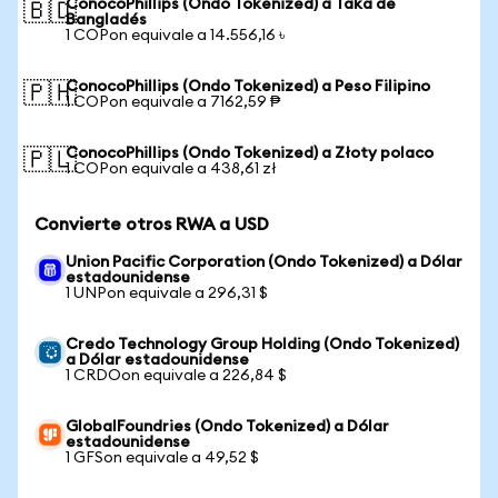
ConocoPhillips (Ondo Tokenized) a Taka de
🇧🇩
Bangladés
1 COPon equivale a 14.556,16 ৳
ConocoPhillips (Ondo Tokenized) a Peso Filipino
🇵🇭
1 COPon equivale a 7162,59 ₱
ConocoPhillips (Ondo Tokenized) a Złoty polaco
🇵🇱
1 COPon equivale a 438,61 zł
Convierte otros RWA a USD
Union Pacific Corporation (Ondo Tokenized) a Dólar
estadounidense
1 UNPon equivale a 296,31 $
Credo Technology Group Holding (Ondo Tokenized)
a Dólar estadounidense
1 CRDOon equivale a 226,84 $
GlobalFoundries (Ondo Tokenized) a Dólar
estadounidense
1 GFSon equivale a 49,52 $