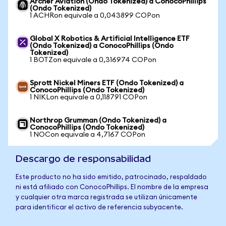
Archer Aviation (Ondo Tokenized) a ConocoPhillips
(Ondo Tokenized)
1 ACHRon equivale a 0,043899 COPon
Global X Robotics & Artificial Intelligence ETF
(Ondo Tokenized) a ConocoPhillips (Ondo
Tokenized)
1 BOTZon equivale a 0,316974 COPon
Sprott Nickel Miners ETF (Ondo Tokenized) a
ConocoPhillips (Ondo Tokenized)
1 NIKLon equivale a 0,118791 COPon
Northrop Grumman (Ondo Tokenized) a
ConocoPhillips (Ondo Tokenized)
1 NOCon equivale a 4,7167 COPon
Descargo de responsabilidad
Este producto no ha sido emitido, patrocinado, respaldado
ni está afiliado con ConocoPhillips. El nombre de la empresa
y cualquier otra marca registrada se utilizan únicamente
para identificar el activo de referencia subyacente.