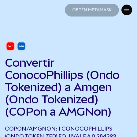
OBTÉN METAMASK
OBTÉN METAMASK
Convertir
ConocoPhillips (Ondo
Tokenized) a Amgen
(Ondo Tokenized)
(COPon a AMGNon)
COPON/AMGNON: 1 CONOCOPHILLIPS
(ONDO TOKENIZED) EQUIVALE A 0,284393