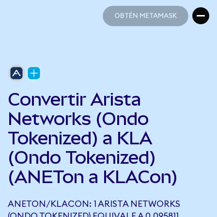
OBTÉN METAMASK
OBTÉN METAMASK
Convertir Arista
Networks (Ondo
Tokenized) a KLA
(Ondo Tokenized)
(ANETon a KLACon)
ANETON/KLACON: 1 ARISTA NETWORKS
(ONDO TOKENIZED) EQUIVALE A 0,095811