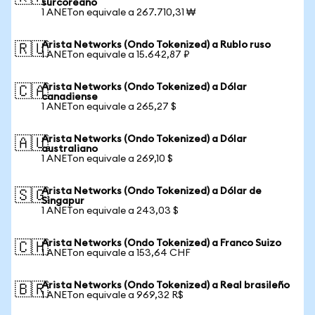
surcoreano
1 ANETon equivale a 267.710,31 ₩
Arista Networks (Ondo Tokenized) a Rublo ruso
🇷🇺
1 ANETon equivale a 15.642,87 ₽
Arista Networks (Ondo Tokenized) a Dólar
🇨🇦
canadiense
1 ANETon equivale a 265,27 $
Arista Networks (Ondo Tokenized) a Dólar
🇦🇺
australiano
1 ANETon equivale a 269,10 $
Arista Networks (Ondo Tokenized) a Dólar de
🇸🇬
Singapur
1 ANETon equivale a 243,03 $
Arista Networks (Ondo Tokenized) a Franco Suizo
🇨🇭
1 ANETon equivale a 153,64 CHF
Arista Networks (Ondo Tokenized) a Real brasileño
🇧🇷
1 ANETon equivale a 969,32 R$