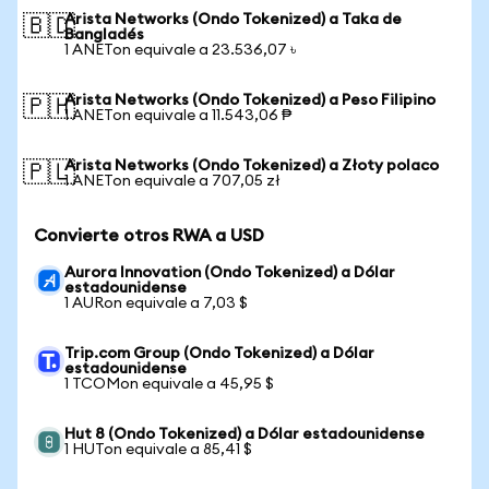
Arista Networks (Ondo Tokenized) a Taka de
🇧🇩
Bangladés
1 ANETon equivale a 23.536,07 ৳
Arista Networks (Ondo Tokenized) a Peso Filipino
🇵🇭
1 ANETon equivale a 11.543,06 ₱
Arista Networks (Ondo Tokenized) a Złoty polaco
🇵🇱
1 ANETon equivale a 707,05 zł
Convierte otros RWA a USD
Aurora Innovation (Ondo Tokenized) a Dólar
estadounidense
1 AURon equivale a 7,03 $
Trip.com Group (Ondo Tokenized) a Dólar
estadounidense
1 TCOMon equivale a 45,95 $
Hut 8 (Ondo Tokenized) a Dólar estadounidense
1 HUTon equivale a 85,41 $