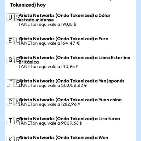
Tokenized) hoy
Arista Networks (Ondo Tokenized) a Dólar
🇺🇸
estadounidense
1 ANETon equivale a 190,15 $
Arista Networks (Ondo Tokenized) a Euro
🇪🇺
1 ANETon equivale a 164,47 €
Arista Networks (Ondo Tokenized) a Libra Esterlina
🇬🇧
Británica
1 ANETon equivale a 140,95 £
Arista Networks (Ondo Tokenized) a Yen japonés
🇯🇵
1 ANETon equivale a 30.006,62 ¥
Arista Networks (Ondo Tokenized) a Yuan chino
🇨🇳
1 ANETon equivale a 1282,96 ¥
Arista Networks (Ondo Tokenized) a Lira turca
🇹🇷
1 ANETon equivale a 9069,68 ₺
Arista Networks (Ondo Tokenized) a Won
🇰🇷