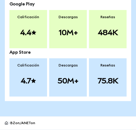
Google Play
Calificación
Descargas
Reseñas
4.4
10M+
484K
App Store
Calificación
Descargas
Reseñas
4.7
50M+
75.8K
BZon/ANETon
Pie de página del sitio MetaMask