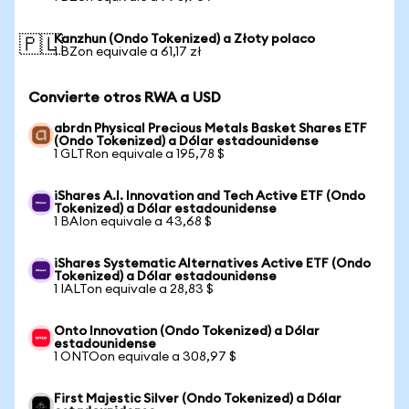
Kanzhun (Ondo Tokenized) a Złoty polaco
🇵🇱
1 BZon equivale a 61,17 zł
Convierte otros RWA a USD
abrdn Physical Precious Metals Basket Shares ETF
(Ondo Tokenized) a Dólar estadounidense
1 GLTRon equivale a 195,78 $
iShares A.I. Innovation and Tech Active ETF (Ondo
Tokenized) a Dólar estadounidense
1 BAIon equivale a 43,68 $
iShares Systematic Alternatives Active ETF (Ondo
Tokenized) a Dólar estadounidense
1 IALTon equivale a 28,83 $
Onto Innovation (Ondo Tokenized) a Dólar
estadounidense
1 ONTOon equivale a 308,97 $
First Majestic Silver (Ondo Tokenized) a Dólar