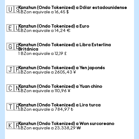
Kanzhun (Ondo Tokenized) a Dólar estadounidense
🇺🇸
1 BZon equivale a 16,45 $
Kanzhun (Ondo Tokenized) a Euro
🇪🇺
1 BZon equivale a 14,24 €
Kanzhun (Ondo Tokenized) a Libra Esterlina
🇬🇧
Británica
1 BZon equivale a 12,19 £
Kanzhun (Ondo Tokenized) a Yen japonés
🇯🇵
1 BZon equivale a 2605,43 ¥
Kanzhun (Ondo Tokenized) a Yuan chino
🇨🇳
1 BZon equivale a 110,96 ¥
Kanzhun (Ondo Tokenized) a Lira turca
🇹🇷
1 BZon equivale a 784,97 ₺
Kanzhun (Ondo Tokenized) a Won surcoreano
🇰🇷
1 BZon equivale a 23.338,29 ₩