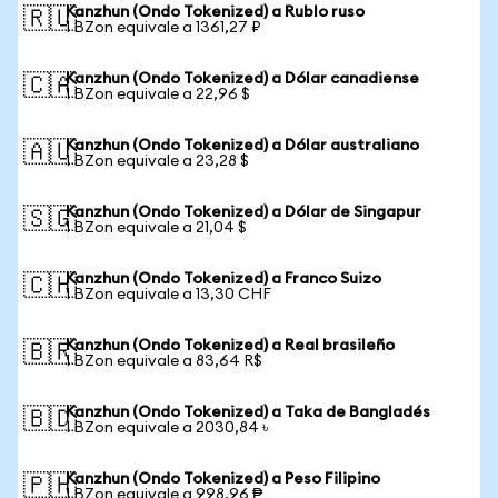
Kanzhun (Ondo Tokenized) a Rublo ruso
🇷🇺
1 BZon equivale a 1361,27 ₽
Kanzhun (Ondo Tokenized) a Dólar canadiense
🇨🇦
1 BZon equivale a 22,96 $
Kanzhun (Ondo Tokenized) a Dólar australiano
🇦🇺
1 BZon equivale a 23,28 $
Kanzhun (Ondo Tokenized) a Dólar de Singapur
🇸🇬
1 BZon equivale a 21,04 $
Kanzhun (Ondo Tokenized) a Franco Suizo
🇨🇭
1 BZon equivale a 13,30 CHF
Kanzhun (Ondo Tokenized) a Real brasileño
🇧🇷
1 BZon equivale a 83,64 R$
Kanzhun (Ondo Tokenized) a Taka de Bangladés
🇧🇩
1 BZon equivale a 2030,84 ৳
Kanzhun (Ondo Tokenized) a Peso Filipino
🇵🇭
1 BZon equivale a 998,96 ₱