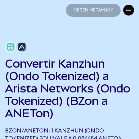
OBTÉN METAMASK
OBTÉN METAMASK
Convertir Kanzhun
(Ondo Tokenized) a
Arista Networks (Ondo
Tokenized) (BZon a
ANETon)
BZON/ANETON: 1 KANZHUN (ONDO
TOKENIZED) EQUIVALE A 0,086684 ANETON