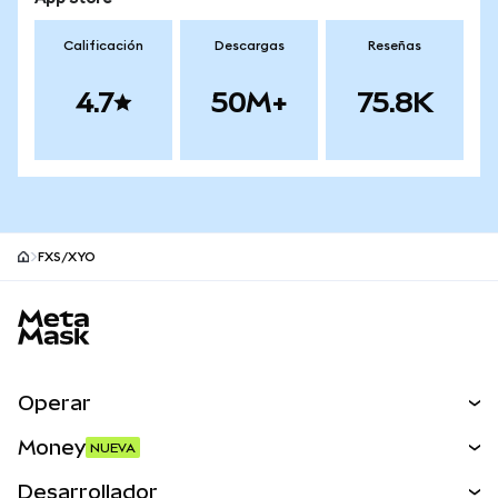
Calificación
Descargas
Reseñas
4.7
50M+
75.8K
FXS/XYO
Pie de página del sitio MetaMask
Operar
Canjear
Money
NUEVA
Predecir
NUEVA
Comprar
Desarrollador