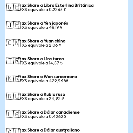
Frax Share a Libra Esterlina Británica
🇬🇧
1 FXS equivale a 0,2268 £
Frax Share a Yen japonés
🇯🇵
1 FXS equivale a 48,19 ¥
Frax Share a Yuan chino
🇨🇳
1 FXS equivale a 2,06 ¥
Frax Share a Lira turca
🇹🇷
1 FXS equivale a 14,57 ₺
Frax Share a Won surcoreano
🇰🇷
1 FXS equivale a 429,96 ₩
Frax Share a Rublo ruso
🇷🇺
1 FXS equivale a 24,92 ₽
Frax Share a Dólar canadiense
🇨🇦
1 FXS equivale a 0,4262 $
Frax Share a Dólar australiano
🇦🇺