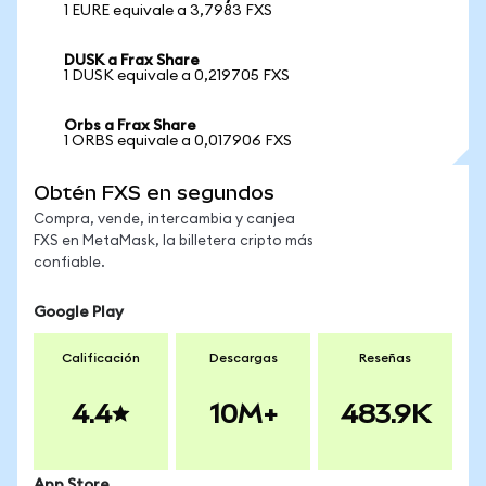
1 EURE equivale a 3,7983 FXS
DUSK a Frax Share
1 DUSK equivale a 0,219705 FXS
Orbs a Frax Share
1 ORBS equivale a 0,017906 FXS
Obtén FXS en segundos
Compra, vende, intercambia y canjea
FXS en MetaMask, la billetera cripto más
confiable.
Google Play
Calificación
Descargas
Reseñas
4.4
10M+
483.9K
App Store