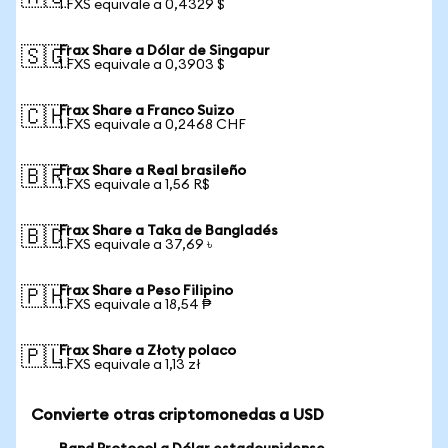
1 FXS equivale a 0,4329 $
Frax Share a Dólar de Singapur
🇸🇬
1 FXS equivale a 0,3903 $
Frax Share a Franco Suizo
🇨🇭
1 FXS equivale a 0,2468 CHF
Frax Share a Real brasileño
🇧🇷
1 FXS equivale a 1,56 R$
Frax Share a Taka de Bangladés
🇧🇩
1 FXS equivale a 37,69 ৳
Frax Share a Peso Filipino
🇵🇭
1 FXS equivale a 18,54 ₱
Frax Share a Złoty polaco
🇵🇱
1 FXS equivale a 1,13 zł
Convierte otras criptomonedas a USD