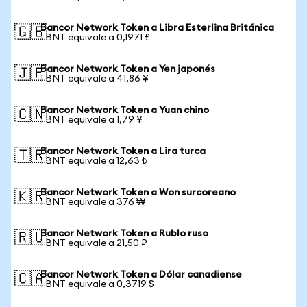
Bancor Network Token a Libra Esterlina Británica
🇬🇧
1 BNT equivale a 0,1971 £
Bancor Network Token a Yen japonés
🇯🇵
1 BNT equivale a 41,86 ¥
Bancor Network Token a Yuan chino
🇨🇳
1 BNT equivale a 1,79 ¥
Bancor Network Token a Lira turca
🇹🇷
1 BNT equivale a 12,63 ₺
Bancor Network Token a Won surcoreano
🇰🇷
1 BNT equivale a 376 ₩
Bancor Network Token a Rublo ruso
🇷🇺
1 BNT equivale a 21,50 ₽
Bancor Network Token a Dólar canadiense
🇨🇦
1 BNT equivale a 0,3719 $