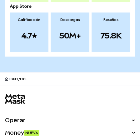
App Store
Calificación
Descargas
Reseñas
4.7
50M+
75.8K
BNT/FXS
Pie de página del sitio MetaMask
Operar
Canjear
Money
NUEVA
Predecir
NUEVA
Comprar