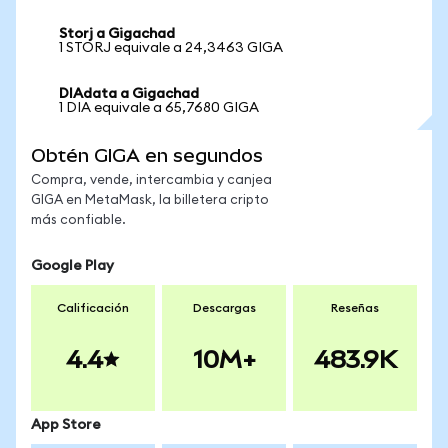
Storj a Gigachad
1 STORJ equivale a 24,3463 GIGA
DIAdata a Gigachad
1 DIA equivale a 65,7680 GIGA
Obtén GIGA en segundos
Compra, vende, intercambia y canjea
GIGA en MetaMask, la billetera cripto
más confiable.
Google Play
Calificación
Descargas
Reseñas
4.4
10M+
483.9K
App Store