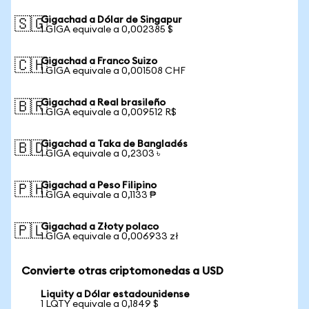
Gigachad a Dólar de Singapur
🇸🇬
1 GIGA equivale a 0,002385 $
Gigachad a Franco Suizo
🇨🇭
1 GIGA equivale a 0,001508 CHF
Gigachad a Real brasileño
🇧🇷
1 GIGA equivale a 0,009512 R$
Gigachad a Taka de Bangladés
🇧🇩
1 GIGA equivale a 0,2303 ৳
Gigachad a Peso Filipino
🇵🇭
1 GIGA equivale a 0,1133 ₱
Gigachad a Złoty polaco
🇵🇱
1 GIGA equivale a 0,006933 zł
Convierte otras criptomonedas a USD
Liquity a Dólar estadounidense
1 LQTY equivale a 0,1849 $