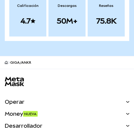
Calificación
Descargas
Reseñas
4.7
50M+
75.8K
GIGA/ANKR
Pie de página del sitio MetaMask
Operar
Canjear
Money
NUEVA
Predecir
NUEVA
Comprar
Desarrollador
Perps
NUEVA
Tarjeta
Ver los documentos