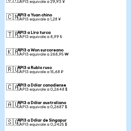
1 API3 equivale a 29,93 ¥
API3 a Yuan chino
🇨🇳
1 API3 equivale a 1,28 ¥
API3 a Lira turca
🇹🇷
1 API3 equivale a 8,99 ₺
API3 a Won surcoreano
🇰🇷
1 API3 equivale a 268,95 ₩
API3 a Rublo ruso
🇷🇺
1 API3 equivale a 15,68 ₽
API3 a Dólar canadiense
🇨🇦
1 API3 equivale a 0,2648 $
API3 a Dólar australiano
🇦🇺
1 API3 equivale a 0,2687 $
API3 a Dólar de Singapur
🇸🇬
1 API3 equivale a 0,2425 $