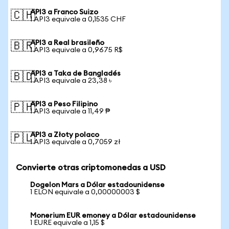
API3 a Franco Suizo
🇨🇭
1 API3 equivale a 0,1535 CHF
API3 a Real brasileño
🇧🇷
1 API3 equivale a 0,9675 R$
API3 a Taka de Bangladés
🇧🇩
1 API3 equivale a 23,38 ৳
API3 a Peso Filipino
🇵🇭
1 API3 equivale a 11,49 ₱
API3 a Złoty polaco
🇵🇱
1 API3 equivale a 0,7059 zł
Convierte otras criptomonedas a USD
Dogelon Mars a Dólar estadounidense
1 ELON equivale a 0,00000003 $
Monerium EUR emoney a Dólar estadounidense
1 EURE equivale a 1,15 $