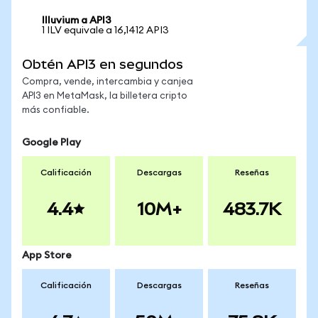
Illuvium a API3
1 ILV equivale a 16,1412 API3
Obtén API3 en segundos
Compra, vende, intercambia y canjea
API3 en MetaMask, la billetera cripto
más confiable.
Google Play
Calificación
Descargas
Reseñas
4.4
10M+
483.7K
App Store
Calificación
Descargas
Reseñas