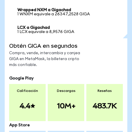
Wrapped NXM a Gigachad
1 WNXM equivale a 26347,2528 GIGA
LCX a Gigachad
1 LCX equivale a 8,9576 GIGA
Obtén GIGA en segundos
Compra, vende, intercambia y canjea
GIGA en MetaMask, la billetera cripto
más confiable.
Google Play
Calificación
Descargas
Reseñas
4.4
10M+
483.7K
App Store