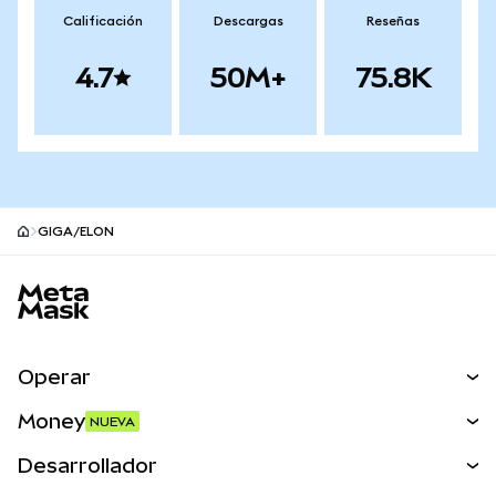
Calificación
Descargas
Reseñas
4.7
50M+
75.8K
GIGA/ELON
Pie de página del sitio MetaMask
Operar
Canjear
Money
NUEVA
Predecir
NUEVA
Comprar
Desarrollador
Perps
NUEVA
Tarjeta
Ver los documentos