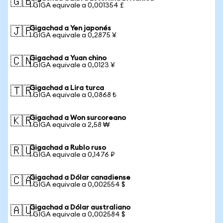
🇬🇧
1 GIGA equivale a 0,001354 £
Gigachad a Yen japonés
🇯🇵
1 GIGA equivale a 0,2875 ¥
Gigachad a Yuan chino
🇨🇳
1 GIGA equivale a 0,0123 ¥
Gigachad a Lira turca
🇹🇷
1 GIGA equivale a 0,0868 ₺
Gigachad a Won surcoreano
🇰🇷
1 GIGA equivale a 2,58 ₩
Gigachad a Rublo ruso
🇷🇺
1 GIGA equivale a 0,1476 ₽
Gigachad a Dólar canadiense
🇨🇦
1 GIGA equivale a 0,002554 $
Gigachad a Dólar australiano
🇦🇺
1 GIGA equivale a 0,002584 $