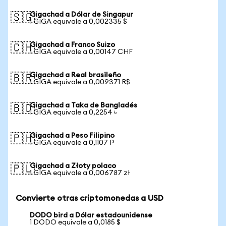
Gigachad a Dólar de Singapur
🇸🇬
1 GIGA equivale a 0,002335 $
Gigachad a Franco Suizo
🇨🇭
1 GIGA equivale a 0,00147 CHF
Gigachad a Real brasileño
🇧🇷
1 GIGA equivale a 0,009371 R$
Gigachad a Taka de Bangladés
🇧🇩
1 GIGA equivale a 0,2254 ৳
Gigachad a Peso Filipino
🇵🇭
1 GIGA equivale a 0,1107 ₱
Gigachad a Złoty polaco
🇵🇱
1 GIGA equivale a 0,006787 zł
Convierte otras criptomonedas a USD
DODO bird a Dólar estadounidense
1 DODO equivale a 0,0185 $