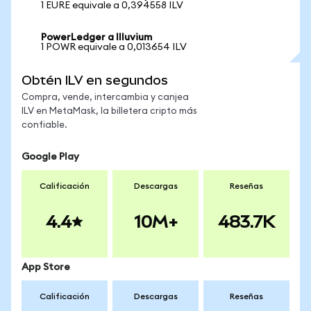
1 EURE equivale a 0,394558 ILV
PowerLedger a Illuvium
1 POWR equivale a 0,013654 ILV
Obtén ILV en segundos
Compra, vende, intercambia y canjea
ILV en MetaMask, la billetera cripto más
confiable.
Google Play
Calificación
Descargas
Reseñas
4.4
10M+
483.7K
App Store
Calificación
Descargas
Reseñas