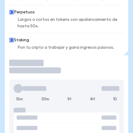
Perpetuos
Largos o cortos en tokens con apalancamiento de
hasta 50x.
Staking
Pon tu cripto a trabajar y gana ingresos pasivos.
Operar
15m
30m
1H
4H
1D