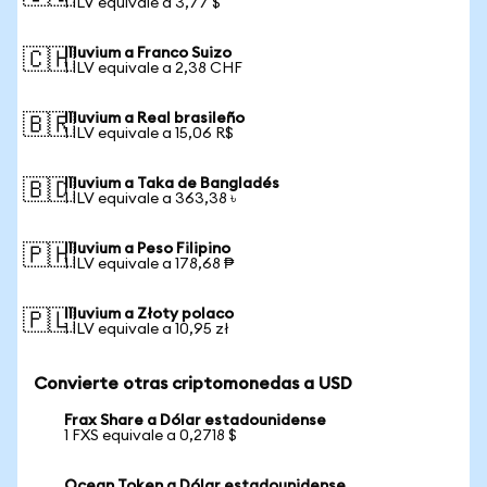
1 ILV equivale a 3,77 $
Illuvium a Franco Suizo
🇨🇭
1 ILV equivale a 2,38 CHF
Illuvium a Real brasileño
🇧🇷
1 ILV equivale a 15,06 R$
Illuvium a Taka de Bangladés
🇧🇩
1 ILV equivale a 363,38 ৳
Illuvium a Peso Filipino
🇵🇭
1 ILV equivale a 178,68 ₱
Illuvium a Złoty polaco
🇵🇱
1 ILV equivale a 10,95 zł
Convierte otras criptomonedas a USD
Frax Share a Dólar estadounidense
1 FXS equivale a 0,2718 $
Ocean Token a Dólar estadounidense