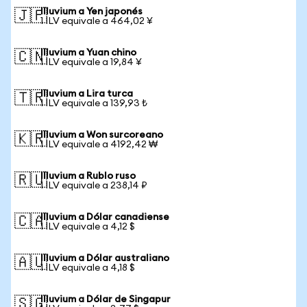
Illuvium a Yen japonés
🇯🇵
1 ILV equivale a 464,02 ¥
Illuvium a Yuan chino
🇨🇳
1 ILV equivale a 19,84 ¥
Illuvium a Lira turca
🇹🇷
1 ILV equivale a 139,93 ₺
Illuvium a Won surcoreano
🇰🇷
1 ILV equivale a 4192,42 ₩
Illuvium a Rublo ruso
🇷🇺
1 ILV equivale a 238,14 ₽
Illuvium a Dólar canadiense
🇨🇦
1 ILV equivale a 4,12 $
Illuvium a Dólar australiano
🇦🇺
1 ILV equivale a 4,18 $
Illuvium a Dólar de Singapur
🇸🇬