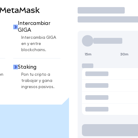
 MetaMask
Operar
Intercambiar
GIGA
Intercambia GIGA
en y entre
blockchains.
15m
30m
Staking
en
Pon tu cripto a
trabajar y gana
ingresos pasivos.