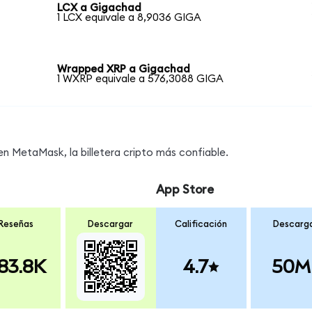
LCX a Gigachad
1 LCX equivale a 8,9036 GIGA
Wrapped XRP a Gigachad
1 WXRP equivale a 576,3088 GIGA
s
 MetaMask, la billetera cripto más confiable.
App Store
Reseñas
Descargar
Calificación
Descarg
83.8K
4.7
50M