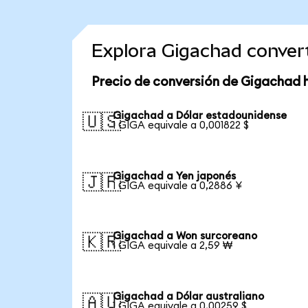
Explora Gigachad conver
Precio de conversión de Gigachad 
Gigachad a Dólar estadounidense
🇺🇸
1 GIGA equivale a 0,001822 $
Gigachad a Yen japonés
🇯🇵
1 GIGA equivale a 0,2886 ¥
Gigachad a Won surcoreano
🇰🇷
1 GIGA equivale a 2,59 ₩
Gigachad a Dólar australiano
🇦🇺
1 GIGA equivale a 0,00259 $