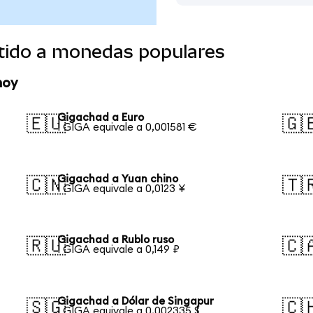
tido a monedas populares
hoy
Gigachad a Euro
🇪🇺
🇬
1 GIGA equivale a 0,001581 €
Gigachad a Yuan chino
🇨🇳
🇹
1 GIGA equivale a 0,0123 ¥
Gigachad a Rublo ruso
🇷🇺
🇨
1 GIGA equivale a 0,149 ₽
Gigachad a Dólar de Singapur
🇸🇬
🇨
1 GIGA equivale a 0,002335 $