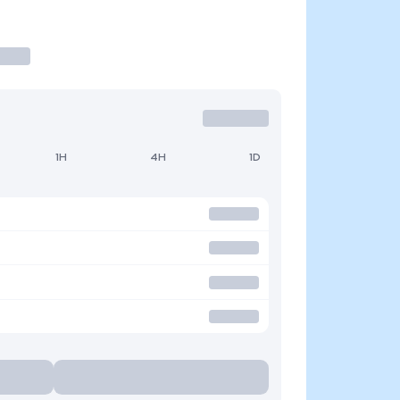
1H
4H
1D