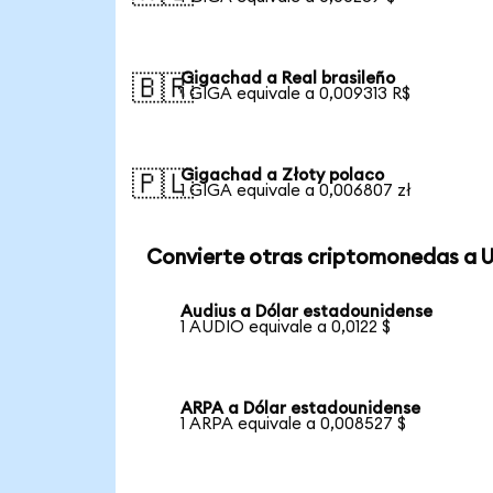
Gigachad a Real brasileño
🇧🇷
1 GIGA equivale a 0,009313 R$
Gigachad a Złoty polaco
🇵🇱
1 GIGA equivale a 0,006807 zł
Convierte otras criptomonedas a 
Audius a Dólar estadounidense
1 AUDIO equivale a 0,0122 $
ARPA a Dólar estadounidense
1 ARPA equivale a 0,008527 $