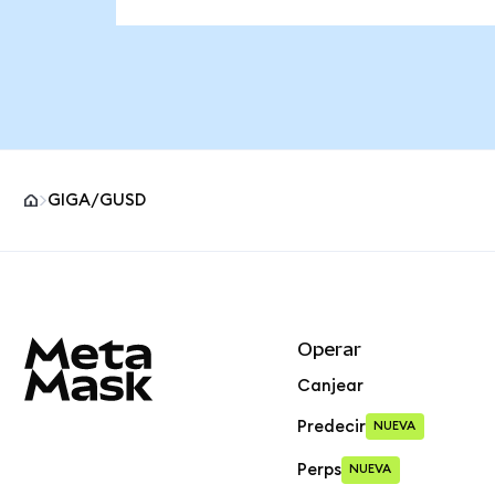
GIGA/GUSD
Pie de página del sitio MetaMask
Operar
Canjear
Predecir
NUEVA
Perps
NUEVA