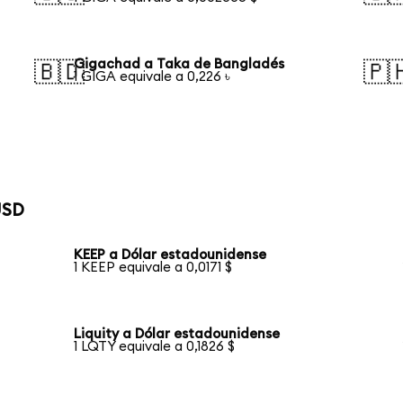
Gigachad a Taka de Bangladés
🇧🇩
🇵
1 GIGA equivale a 0,226 ৳
USD
KEEP a Dólar estadounidense
1 KEEP equivale a 0,0171 $
Liquity a Dólar estadounidense
1 LQTY equivale a 0,1826 $