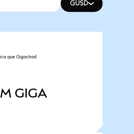
GUSD
fica que Gigachad
 M
GIGA