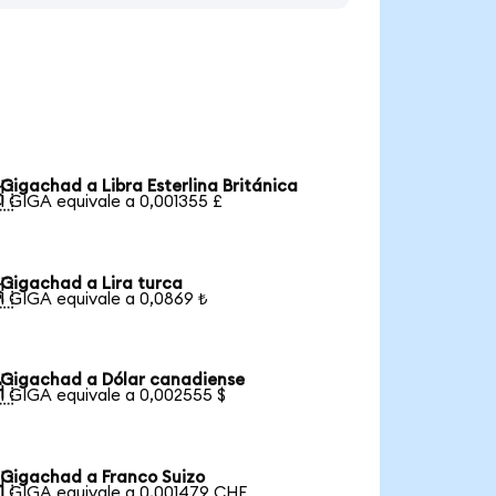
Gigachad a Libra Esterlina Británica

1 GIGA equivale a 0,001355 £
Gigachad a Lira turca

1 GIGA equivale a 0,0869 ₺
Gigachad a Dólar canadiense

1 GIGA equivale a 0,002555 $
Gigachad a Franco Suizo

1 GIGA equivale a 0,001479 CHF