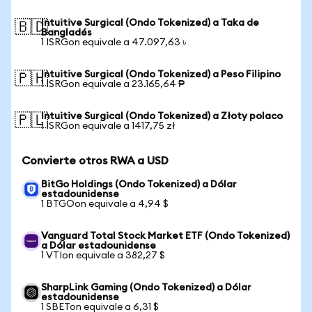
Intuitive Surgical (Ondo Tokenized) a Taka de
🇧🇩
Bangladés
1 ISRGon equivale a 47.097,63 ৳
Intuitive Surgical (Ondo Tokenized) a Peso Filipino
🇵🇭
1 ISRGon equivale a 23.165,64 ₱
Intuitive Surgical (Ondo Tokenized) a Złoty polaco
🇵🇱
1 ISRGon equivale a 1417,75 zł
Convierte otros RWA a USD
BitGo Holdings (Ondo Tokenized) a Dólar
estadounidense
1 BTGOon equivale a 4,94 $
Vanguard Total Stock Market ETF (Ondo Tokenized)
a Dólar estadounidense
1 VTIon equivale a 382,27 $
SharpLink Gaming (Ondo Tokenized) a Dólar
estadounidense
1 SBETon equivale a 6,31 $