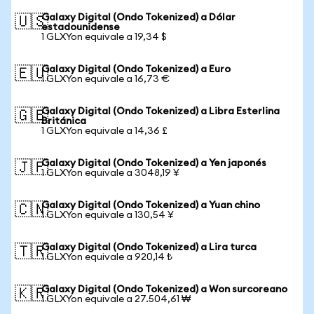
Galaxy Digital (Ondo Tokenized) a Dólar
🇺🇸
estadounidense
1 GLXYon equivale a 19,34 $
Galaxy Digital (Ondo Tokenized) a Euro
🇪🇺
1 GLXYon equivale a 16,73 €
Galaxy Digital (Ondo Tokenized) a Libra Esterlina
🇬🇧
Británica
1 GLXYon equivale a 14,36 £
Galaxy Digital (Ondo Tokenized) a Yen japonés
🇯🇵
1 GLXYon equivale a 3048,19 ¥
Galaxy Digital (Ondo Tokenized) a Yuan chino
🇨🇳
1 GLXYon equivale a 130,54 ¥
Galaxy Digital (Ondo Tokenized) a Lira turca
🇹🇷
1 GLXYon equivale a 920,14 ₺
Galaxy Digital (Ondo Tokenized) a Won surcoreano
🇰🇷
1 GLXYon equivale a 27.504,61 ₩