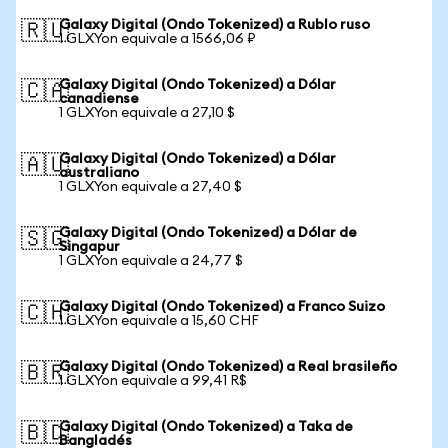
Galaxy Digital (Ondo Tokenized) a Rublo ruso
🇷🇺
1 GLXYon equivale a 1566,06 ₽
Galaxy Digital (Ondo Tokenized) a Dólar
🇨🇦
canadiense
1 GLXYon equivale a 27,10 $
Galaxy Digital (Ondo Tokenized) a Dólar
🇦🇺
australiano
1 GLXYon equivale a 27,40 $
Galaxy Digital (Ondo Tokenized) a Dólar de
🇸🇬
Singapur
1 GLXYon equivale a 24,77 $
Galaxy Digital (Ondo Tokenized) a Franco Suizo
🇨🇭
1 GLXYon equivale a 15,60 CHF
Galaxy Digital (Ondo Tokenized) a Real brasileño
🇧🇷
1 GLXYon equivale a 99,41 R$
Galaxy Digital (Ondo Tokenized) a Taka de
🇧🇩
Bangladés