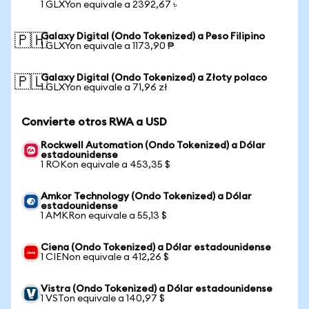
1 GLXYon equivale a 2392,67 ৳
Galaxy Digital (Ondo Tokenized) a Peso Filipino
🇵🇭
1 GLXYon equivale a 1173,90 ₱
Galaxy Digital (Ondo Tokenized) a Złoty polaco
🇵🇱
1 GLXYon equivale a 71,96 zł
Convierte otros RWA a USD
Rockwell Automation (Ondo Tokenized) a Dólar
estadounidense
1 ROKon equivale a 453,35 $
Amkor Technology (Ondo Tokenized) a Dólar
estadounidense
1 AMKRon equivale a 55,13 $
Ciena (Ondo Tokenized) a Dólar estadounidense
1 CIENon equivale a 412,26 $
Vistra (Ondo Tokenized) a Dólar estadounidense
1 VSTon equivale a 140,97 $