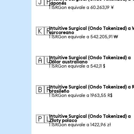
🇯🇵
japonés
1 ISRGon equivale a 60.263,19 ¥
Intuitive Surgical (Ondo Tokenized) a
🇰🇷
surcoreano
1 ISRGon equivale a 542.205,91 ₩
Intuitive Surgical (Ondo Tokenized) a
🇦🇺
Dólar australiano
1 ISRGon equivale a 542,11 $
Intuitive Surgical (Ondo Tokenized) a 
🇧🇷
brasileño
1 ISRGon equivale a 1963,55 R$
Intuitive Surgical (Ondo Tokenized) a
🇵🇱
Złoty polaco
1 ISRGon equivale a 1422,96 zł