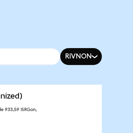
RIVNON
enized)
 de 933,59 ISRGon,