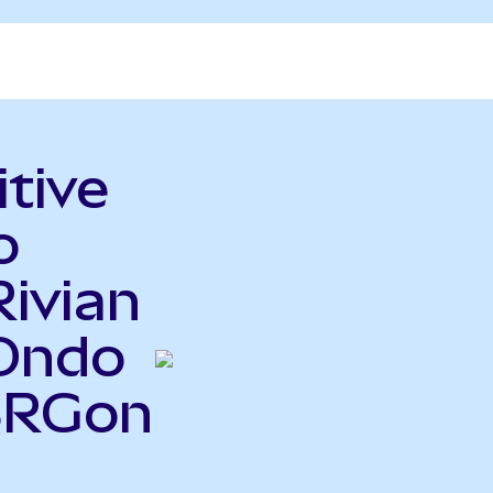
itive
o
Rivian
Ondo
ISRGon