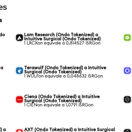
es
s
ndo
Lam Research (Ondo Tokenized) a
Intuitive Surgical (Ondo Tokenized)
1 LRCXon equivale a 0,814527 ISRGon
 a
Terawulf (Ondo Tokenized) a Intuitive
Surgical (Ondo Tokenized)
1 WULFon equivale a 0,048632 ISRGon
Ciena (Ondo Tokenized) a Intuitive
Surgical (Ondo Tokenized)
1 CIENon equivale a 1,0791 ISRGon
) a
AXT (Ondo Tokenized) a Intuitive Surgical