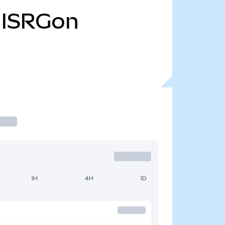
ISRGon
1H
4H
1D