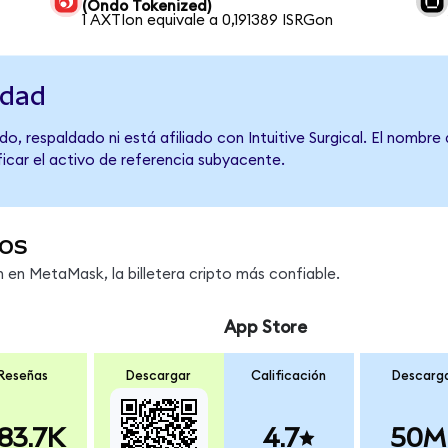
(Ondo Tokenized)
1 AXTIon equivale a 0,191389 ISRGon
idad
o, respaldado ni está afiliado con Intuitive Surgical. El nombre
ficar el activo de referencia subyacente.
os
en MetaMask, la billetera cripto más confiable.
App Store
Reseñas
Descargar
Calificación
Descarg
83.7K
4.7
50M