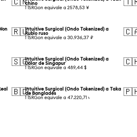
🇨🇳
🇹
chino
1 ISRGon equivale a 2578,53 ¥
 Won
Intuitive Surgical (Ondo Tokenized) a
🇷🇺
🇨
Rublo ruso
1 ISRGon equivale a 30.936,37 ₽
Intuitive Surgical (Ondo Tokenized) a
🇸🇬
🇨
Dólar de Singapur
1 ISRGon equivale a 489,44 $
Real
Intuitive Surgical (Ondo Tokenized) a Taka
🇧🇩
🇵
de Bangladés
1 ISRGon equivale a 47.220,71 ৳