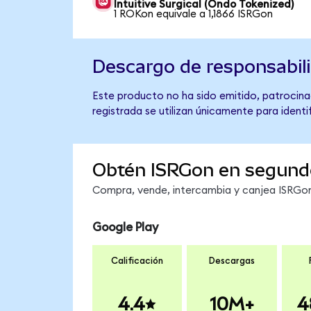
Intuitive Surgical (Ondo Tokenized)
1 ROKon equivale a 1,1866 ISRGon
Descargo de responsabil
Este producto no ha sido emitido, patrocinad
registrada se utilizan únicamente para identi
Obtén ISRGon en segund
Compra, vende, intercambia y canjea ISRGon 
Google Play
Calificación
Descargas
4.4
10M+
4