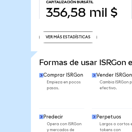
CAPITALIZACIÓN BURSÁTIL
356,58 mil $
VER MÁS ESTADÍSTICAS
VER MÁS ESTADÍSTICAS
Formas de usar ISRGon 
Comprar ISRGon
Vender ISRGon
Empieza en pocos
Cambia ISRGon p
pasos.
efectivo.
Predecir
Perpetuos
Opera con ISRGon
Largos o cortos 
y mercados de
tokens con