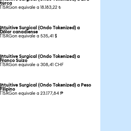

turca
1 ISRGon equivale a 18.183,22 ₺
Intuitive Surgical (Ondo Tokenized) a

Dólar canadiense
1 ISRGon equivale a 535,41 $
Intuitive Surgical (Ondo Tokenized) a

Franco Suizo
1 ISRGon equivale a 308,41 CHF
Intuitive Surgical (Ondo Tokenized) a Peso

Filipino
1 ISRGon equivale a 23.177,84 ₱