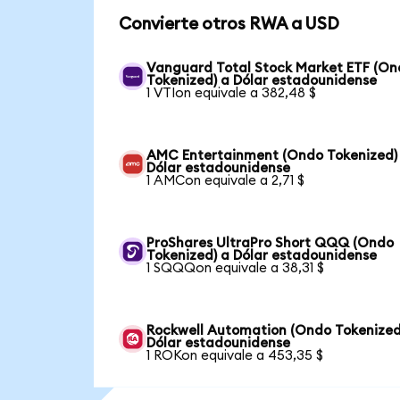
Convierte otros RWA a USD
Vanguard Total Stock Market ETF (O
Tokenized) a Dólar estadounidense
1 VTIon equivale a 382,48 $
AMC Entertainment (Ondo Tokenized)
Dólar estadounidense
1 AMCon equivale a 2,71 $
ProShares UltraPro Short QQQ (Ondo
Tokenized) a Dólar estadounidense
1 SQQQon equivale a 38,31 $
Rockwell Automation (Ondo Tokenized
Dólar estadounidense
1 ROKon equivale a 453,35 $