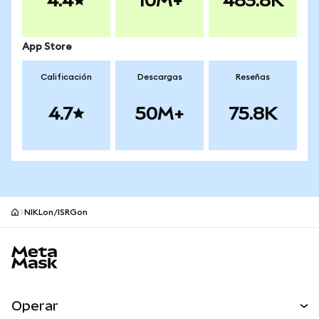
4.4
10M+
483.8K
App Store
Calificación
Descargas
Reseñas
4.7
50M+
75.8K
NIKLon/ISRGon
Pie de página del sitio MetaMask
Operar