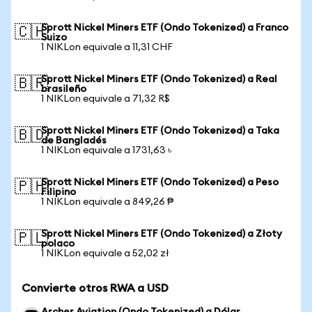
Sprott Nickel Miners ETF (Ondo Tokenized) a Franco
🇨🇭
Suizo
1 NIKLon equivale a 11,31 CHF
Sprott Nickel Miners ETF (Ondo Tokenized) a Real
🇧🇷
brasileño
1 NIKLon equivale a 71,32 R$
Sprott Nickel Miners ETF (Ondo Tokenized) a Taka
🇧🇩
de Bangladés
1 NIKLon equivale a 1731,63 ৳
Sprott Nickel Miners ETF (Ondo Tokenized) a Peso
🇵🇭
Filipino
1 NIKLon equivale a 849,26 ₱
Sprott Nickel Miners ETF (Ondo Tokenized) a Złoty
🇵🇱
polaco
1 NIKLon equivale a 52,02 zł
Convierte otros RWA a USD