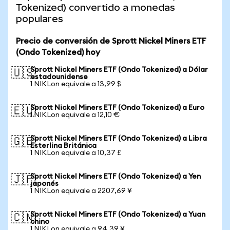
Tokenized) convertido a monedas
populares
Precio de conversión de Sprott Nickel Miners ETF
(Ondo Tokenized) hoy
Sprott Nickel Miners ETF (Ondo Tokenized) a Dólar
🇺🇸
estadounidense
1 NIKLon equivale a 13,99 $
Sprott Nickel Miners ETF (Ondo Tokenized) a Euro
🇪🇺
1 NIKLon equivale a 12,10 €
Sprott Nickel Miners ETF (Ondo Tokenized) a Libra
🇬🇧
Esterlina Británica
1 NIKLon equivale a 10,37 £
Sprott Nickel Miners ETF (Ondo Tokenized) a Yen
🇯🇵
japonés
1 NIKLon equivale a 2207,69 ¥
Sprott Nickel Miners ETF (Ondo Tokenized) a Yuan
🇨🇳
chino
1 NIKLon equivale a 94,39 ¥