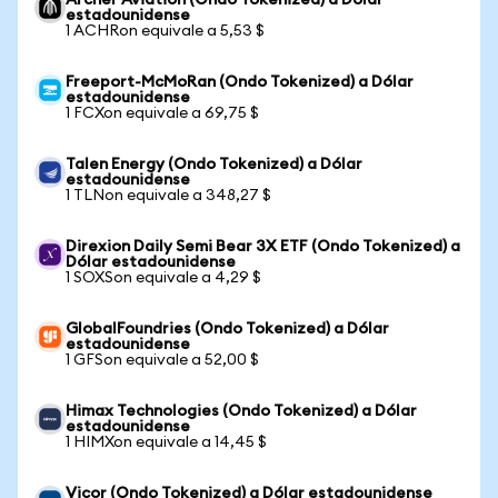
Archer Aviation (Ondo Tokenized) a Dólar
estadounidense
1 ACHRon equivale a 5,53 $
Freeport-McMoRan (Ondo Tokenized) a Dólar
estadounidense
1 FCXon equivale a 69,75 $
Talen Energy (Ondo Tokenized) a Dólar
estadounidense
1 TLNon equivale a 348,27 $
Direxion Daily Semi Bear 3X ETF (Ondo Tokenized) a
Dólar estadounidense
1 SOXSon equivale a 4,29 $
GlobalFoundries (Ondo Tokenized) a Dólar
estadounidense
1 GFSon equivale a 52,00 $
Himax Technologies (Ondo Tokenized) a Dólar
estadounidense
1 HIMXon equivale a 14,45 $
Vicor (Ondo Tokenized) a Dólar estadounidense