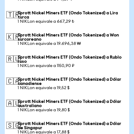
Sprott Nickel Miners ETF (Ondo Tokenized) a Lira
🇹🇷
turca
1 NIKLon equivale a 667,29 ₺
Sprott Nickel Miners ETF (Ondo Tokenized) a Won
🇰🇷
surcoreano
1 NIKLon equivale a 19.696,38 ₩
Sprott Nickel Miners ETF (Ondo Tokenized) a Rublo
🇷🇺
ruso
1 NIKLon equivale a 1150,90 ₽
Sprott Nickel Miners ETF (Ondo Tokenized) a Dólar
🇨🇦
canadiense
1 NIKLon equivale a 19,52 $
Sprott Nickel Miners ETF (Ondo Tokenized) a Dólar
🇦🇺
australiano
1 NIKLon equivale a 19,80 $
Sprott Nickel Miners ETF (Ondo Tokenized) a Dólar
🇸🇬
de Singapur
1 NIKLon equivale a 17,88 $