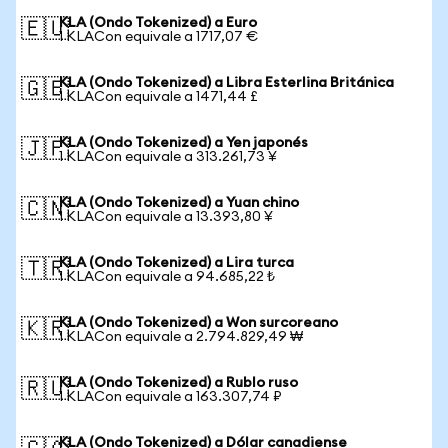
KLA (Ondo Tokenized) a Euro
🇪🇺
1 KLACon equivale a 1717,07 €
KLA (Ondo Tokenized) a Libra Esterlina Británica
🇬🇧
1 KLACon equivale a 1471,44 £
KLA (Ondo Tokenized) a Yen japonés
🇯🇵
1 KLACon equivale a 313.261,73 ¥
KLA (Ondo Tokenized) a Yuan chino
🇨🇳
1 KLACon equivale a 13.393,80 ¥
KLA (Ondo Tokenized) a Lira turca
🇹🇷
1 KLACon equivale a 94.685,22 ₺
KLA (Ondo Tokenized) a Won surcoreano
🇰🇷
1 KLACon equivale a 2.794.829,49 ₩
KLA (Ondo Tokenized) a Rublo ruso
🇷🇺
1 KLACon equivale a 163.307,74 ₽
KLA (Ondo Tokenized) a Dólar canadiense