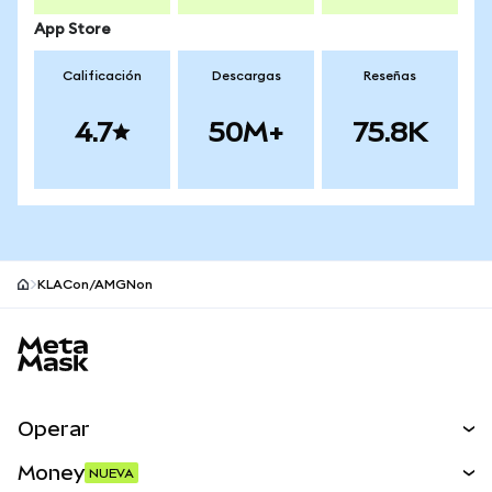
App Store
Calificación
Descargas
Reseñas
4.7
50M+
75.8K
KLACon/AMGNon
Pie de página del sitio MetaMask
Operar
Canjear
Money
NUEVA
Predecir
NUEVA