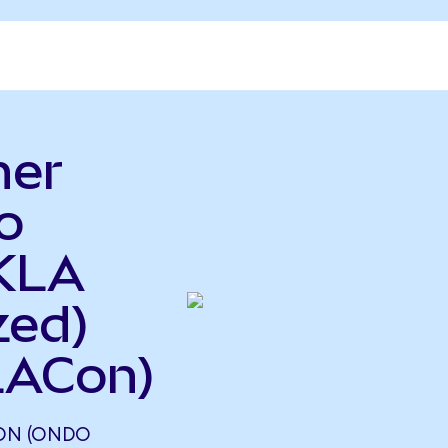
her
o
 KLA
zed)
LACon)
ON (ONDO