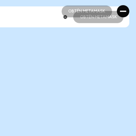
OBTÉN METAMASK
OBTÉN METAMASK
OBTÉN METAMASK
OBTÉN METAMASK