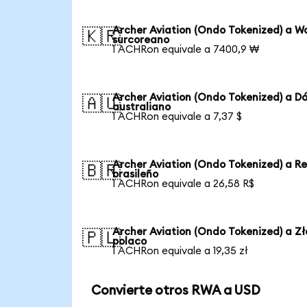
Archer Aviation (Ondo Tokenized) a W
🇰🇷
surcoreano
1 ACHRon equivale a 7400,9 ₩
Archer Aviation (Ondo Tokenized) a Dó
🇦🇺
australiano
1 ACHRon equivale a 7,37 $
Archer Aviation (Ondo Tokenized) a Re
🇧🇷
brasileño
1 ACHRon equivale a 26,58 R$
Archer Aviation (Ondo Tokenized) a Zł
🇵🇱
polaco
1 ACHRon equivale a 19,35 zł
Convierte otros RWA a USD