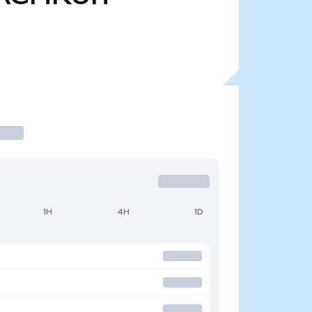
1H
4H
1D