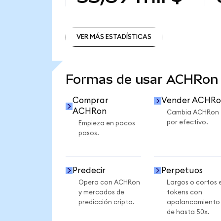
VER MÁS ESTADÍSTICAS
VER MÁS ESTADÍSTICAS
Formas de usar ACHRon
Comprar
Vender ACHRo
ACHRon
Cambia ACHRon
por efectivo.
Empieza en pocos
pasos.
Predecir
Perpetuos
Opera con ACHRon
Largos o cortos 
y mercados de
tokens con
predicción cripto.
apalancamiento
de hasta 50x.