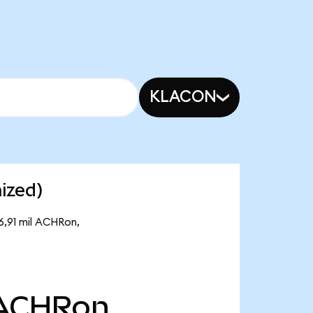
KLACON
ized)
6,91 mil ACHRon,
ACHRon