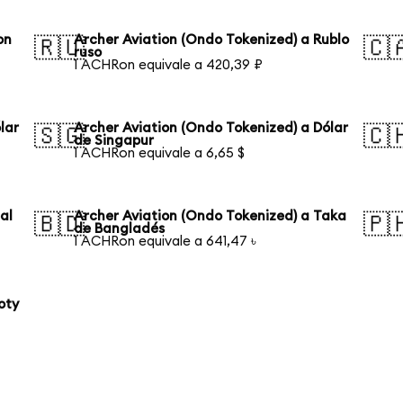
on
Archer Aviation (Ondo Tokenized) a Rublo
🇷🇺
🇨
ruso
1 ACHRon equivale a 420,39 ₽
lar
Archer Aviation (Ondo Tokenized) a Dólar
🇸🇬
🇨
de Singapur
1 ACHRon equivale a 6,65 $
al
Archer Aviation (Ondo Tokenized) a Taka
🇧🇩
🇵
de Bangladés
1 ACHRon equivale a 641,47 ৳
oty