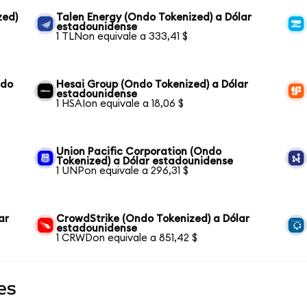
zed)
Talen Energy (Ondo Tokenized) a Dólar
estadounidense
1 TLNon equivale a 333,41 $
ndo
Hesai Group (Ondo Tokenized) a Dólar
estadounidense
1 HSAIon equivale a 18,06 $
Union Pacific Corporation (Ondo
Tokenized) a Dólar estadounidense
1 UNPon equivale a 296,31 $
ar
CrowdStrike (Ondo Tokenized) a Dólar
estadounidense
1 CRWDon equivale a 851,42 $
es