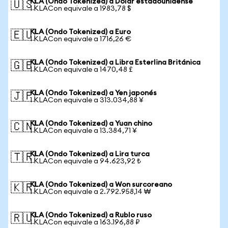
KLA (Ondo Tokenized) a Dólar estadounidense
🇺🇸
1 KLACon equivale a 1983,78 $
KLA (Ondo Tokenized) a Euro
🇪🇺
1 KLACon equivale a 1716,26 €
KLA (Ondo Tokenized) a Libra Esterlina Británica
🇬🇧
1 KLACon equivale a 1470,48 £
KLA (Ondo Tokenized) a Yen japonés
🇯🇵
1 KLACon equivale a 313.034,88 ¥
KLA (Ondo Tokenized) a Yuan chino
🇨🇳
1 KLACon equivale a 13.384,71 ¥
KLA (Ondo Tokenized) a Lira turca
🇹🇷
1 KLACon equivale a 94.623,92 ₺
KLA (Ondo Tokenized) a Won surcoreano
🇰🇷
1 KLACon equivale a 2.792.958,14 ₩
KLA (Ondo Tokenized) a Rublo ruso
🇷🇺
1 KLACon equivale a 163.196,88 ₽