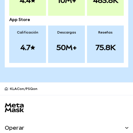
4.4
10M+
483.8K
App Store
Calificación
Descargas
Reseñas
4.7
50M+
75.8K
KLACon/PSQon
Pie de página del sitio MetaMask
Operar