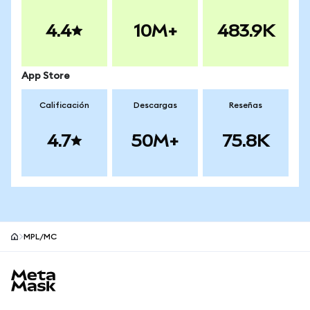
4.4
10M+
483.9K
App Store
Calificación
Descargas
Reseñas
4.7
50M+
75.8K
MPL/MC
Pie de página del sitio MetaMask