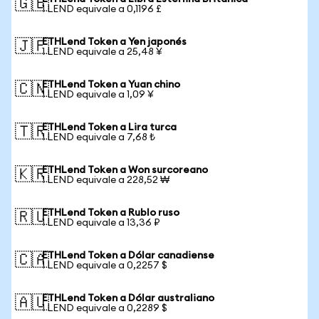
🇬🇧
1 LEND equivale a 0,1196 £
ETHLend Token a Yen japonés
🇯🇵
1 LEND equivale a 25,48 ¥
ETHLend Token a Yuan chino
🇨🇳
1 LEND equivale a 1,09 ¥
ETHLend Token a Lira turca
🇹🇷
1 LEND equivale a 7,68 ₺
ETHLend Token a Won surcoreano
🇰🇷
1 LEND equivale a 228,52 ₩
ETHLend Token a Rublo ruso
🇷🇺
1 LEND equivale a 13,36 ₽
ETHLend Token a Dólar canadiense
🇨🇦
1 LEND equivale a 0,2257 $
ETHLend Token a Dólar australiano
🇦🇺
1 LEND equivale a 0,2289 $