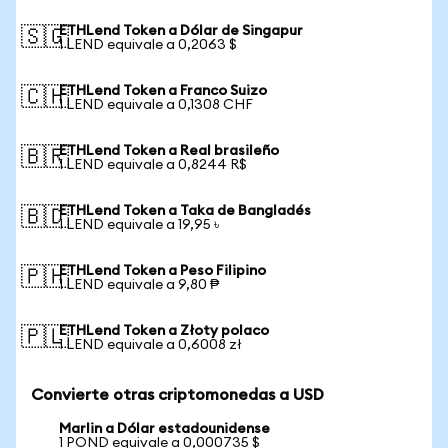
ETHLend Token a Dólar de Singapur
🇸🇬
1 LEND equivale a 0,2063 $
ETHLend Token a Franco Suizo
🇨🇭
1 LEND equivale a 0,1308 CHF
ETHLend Token a Real brasileño
🇧🇷
1 LEND equivale a 0,8244 R$
ETHLend Token a Taka de Bangladés
🇧🇩
1 LEND equivale a 19,95 ৳
ETHLend Token a Peso Filipino
🇵🇭
1 LEND equivale a 9,80 ₱
ETHLend Token a Złoty polaco
🇵🇱
1 LEND equivale a 0,6008 zł
Convierte otras criptomonedas a USD
Marlin a Dólar estadounidense
1 POND equivale a 0,000735 $