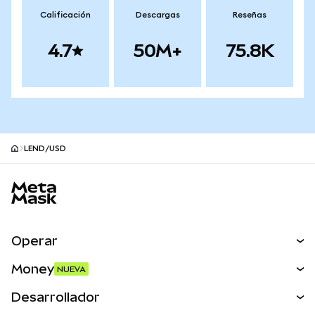
Calificación
Descargas
Reseñas
4.7
50M+
75.8K
LEND/USD
Pie de página del sitio MetaMask
Operar
Canjear
Money
NUEVA
Predecir
NUEVA
Comprar
Desarrollador
Perps
NUEVA
Tarjeta
Ver los documentos